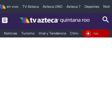
en vivo
TV Azteca
Azteca UNO
Azteca 7
Deportes
Notic
Noticias
Turismo
Viral y Tendencia
Clima
Tráfico
Deporte
En Vivo