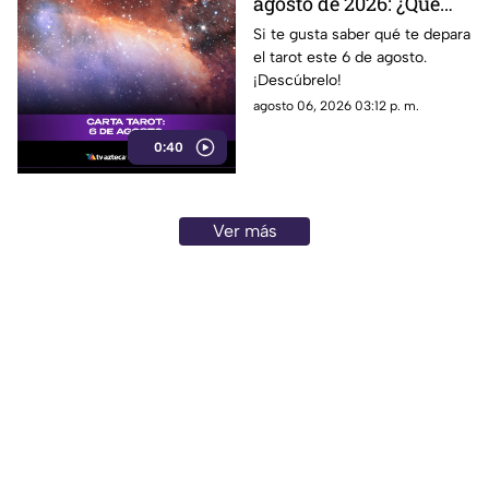
agosto de 2026: ¿Qué
revelan las cartas del
Si te gusta saber qué te depara
el tarot este 6 de agosto.
tarot?
¡Descúbrelo!
agosto 06, 2026 03:12 p. m.
0:40
Ver más