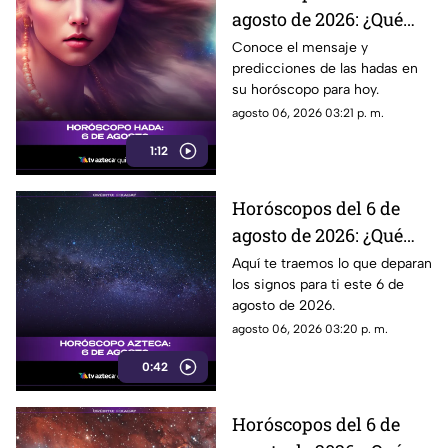
agosto de 2026: ¿Qué
revelan las hadas hoy?
Conoce el mensaje y
predicciones de las hadas en
su horóscopo para hoy.
agosto 06, 2026 03:21 p. m.
1:12
Horóscopos del 6 de
agosto de 2026: ¿Qué
revelan los aztecas
Aquí te traemos lo que deparan
los signos para ti este 6 de
hoy?
agosto de 2026.
agosto 06, 2026 03:20 p. m.
0:42
Horóscopos del 6 de