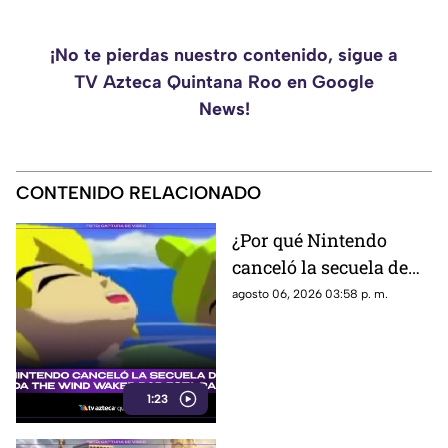
¡No te pierdas nuestro contenido, sigue a
TV Azteca Quintana Roo en Google
News!
CONTENIDO RELACIONADO
¿Por qué Nintendo
canceló la secuela de
Zelda The Wind
agosto 06, 2026 03:58 p. m.
Waker? Aquí te
explicamos la razón
1:23