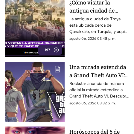
¿Cómo visitar la
antigua ciudad de
Troya en Turquía y qué
La antigua ciudad de Troya
está ubicada cerca de
se sabe de su origen
Çanakkale, en Turquía, y aquí
legendario?
te explicamos todos los
agosto 06, 2026 03:48 p. m.
detalles al respecto.
1:17
Una mirada extendida
a Grand Theft Auto VI:
¿Cuándo, dónde y a qué
Rockstar anuncia de manera
oficial la mirada extendida a
hora de México se
Grand Theft Auto VI. Descubre
estrena este adelanto
fecha, horario, dónde verla y
agosto 06, 2026 03:32 p. m.
de GTA?
qué puede mostrar este nuevo
avance.
Horóscopos del 6 de