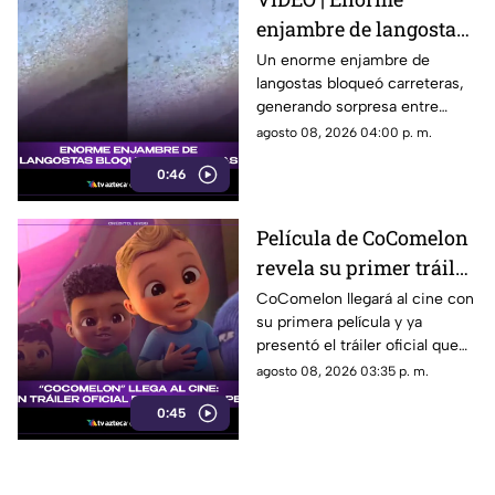
enjambre de langostas
bloquea carreteras
Un enorme enjambre de
langostas bloqueó carreteras,
generando sorpresa entre
conductores y usuarios que
agosto 08, 2026 04:00 p. m.
compartieron las imágenes.
0:46
Película de CoComelon
revela su primer tráiler
oficial y emociona a sus
CoComelon llegará al cine con
su primera película y ya
pequeños fans
presentó el tráiler oficial que
sorprendió a sus seguidores.
agosto 08, 2026 03:35 p. m.
0:45