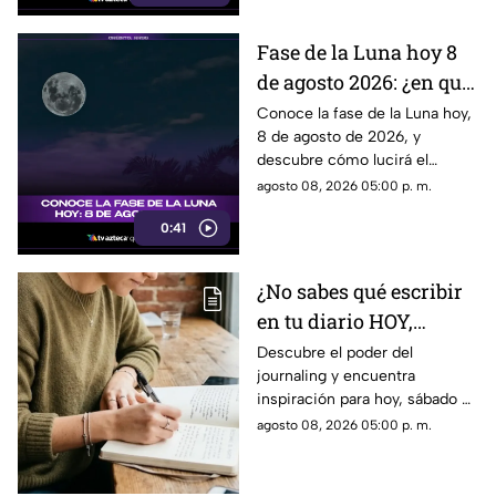
Fase de la Luna hoy 8
de agosto 2026: ¿en qué
etapa lunar estará esta
Conoce la fase de la Luna hoy,
8 de agosto de 2026, y
noche?
descubre cómo lucirá el
satélite natural durante esta
agosto 08, 2026 05:00 p. m.
noche.
0:41
¿No sabes qué escribir
en tu diario HOY,
sábado 8 de junio de
Descubre el poder del
journaling y encuentra
2026? Usa este journal
inspiración para hoy, sábado 8
prompt
de junio de 2026. Un prompt
agosto 08, 2026 05:00 p. m.
para reflexionar, crear y
conectar contigo mismo.