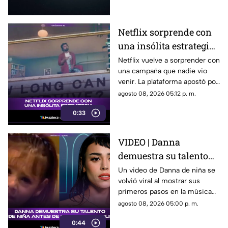
lunares.
Netflix sorprende con
una insólita estrategia
para promocionar su
Netflix vuelve a sorprender con
una campaña que nadie vio
nuevo thriller
venir. La plataforma apostó por
una estrategia tan inusual
agosto 08, 2026 05:12 p. m.
como impactante para
0:33
promocionar su nuevo thriller.
¿Qué hizo y por qué está
llamando tanto la atención?
VIDEO | Danna
Descubre todos los detalles.
demuestra su talento
desde niña antes de su
Un video de Danna de niña se
volvió viral al mostrar sus
colaboración con
primeros pasos en la música
Belinda.
antes de su colaboración con
agosto 08, 2026 05:00 p. m.
Belinda.
0:44