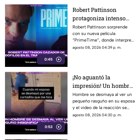
Robert Pattinson
protagoniza intenso
thriller ‘PrimeTime’
Robert Pattinson sorprende
con su nueva película
con un nuevo papel
“PrimeTime”, donde interpreta
como cazador
a un personaje dedicado a
agosto 08, 2026 04:39 p. m.
perseguir criminales.
0:45
¡No aguantó la
impresión! Un hombre
se desmaya al ver un
Hombre se desmaya al ver un
pequeño rasguño en su esposa
rasguño insignificante
y el video de la reacción se
en su esposa
vuelve viral en las redes
agosto 08, 2026 04:30 p. m.
sociales.
0:53