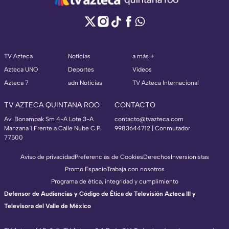
TV Azteca
Noticias
a más +
Azteca UNO
Deportes
Videos
Azteca 7
adn Noticias
TV Azteca Internacional
TV AZTECA QUINTANA ROO
CONTACTO
Av. Bonampak Sm 4-A Lote 3-A
contacto@tvazteca.com
Manzana 1 Frente a Calle Nube C.P.
9983644712 | Conmutador
77500
Aviso de privacidad
Preferencias de Cookies
Derechos
Inversionistas
Promo Espacio
Trabaja con nosotros
Programa de ética, integridad y cumplimiento
Defensor de Audiencias y Código de Ética de Televisión Azteca III y
Televisora del Valle de México