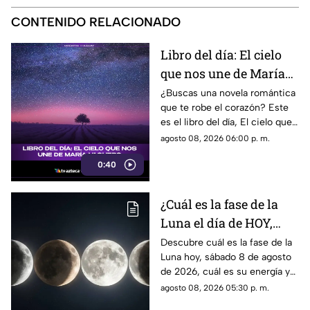
CONTENIDO RELACIONADO
Libro del día: El cielo
que nos une de María
Vaquero
¿Buscas una novela romántica
que te robe el corazón? Este
es el libro del día, El cielo que
nos une, de María Vaquero.
agosto 08, 2026 06:00 p. m.
0:40
¿Cuál es la fase de la
Luna el día de HOY,
sábado 8 de agosto de
Descubre cuál es la fase de la
Luna hoy, sábado 8 de agosto
2026? Así se verá el
de 2026, cuál es su energía y
astro durante la noche
cómo nos podría afectar.
agosto 08, 2026 05:30 p. m.
Conoce todas las fases