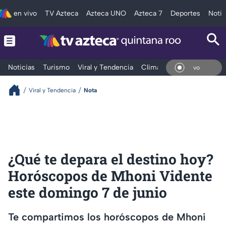
en vivo
TV Azteca
Azteca UNO
Azteca 7
Deportes
Notic
Noticias
Turismo
Viral y Tendencia
Clima
Tráfico
Deporte
En V
Viral y Tendencia
Nota
¿Qué te depara el destino hoy?
Horóscopos de Mhoni Vidente
este domingo 7 de junio
Te compartimos los horóscopos de Mhoni