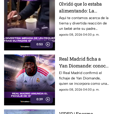
Olvidó que lo estaba
alimentando: La
divertida mirada de un
Aquí te contamos acerca de la
tierna y divertida reacción de
pequeño mientras su
un bebé ante su padre
padre se queda
distraído. Estos son todos los
agosto 08, 2026 04:00 p. m.
platicando
detalles al respecto.
0:53
Real Madrid ficha a
Yan Diomande: conoce
al nuevo refuerzo que
El Real Madrid confirmó el
fichaje de Yan Diomande,
llega al club español
quien se incorpora como una
de las nuevas apuestas del
agosto 08, 2026 04:00 p. m.
equipo merengue.
0:39
VIDEO | Enorme