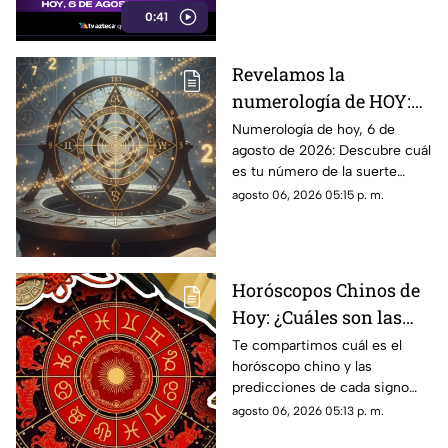
0:41
Revelamos la
numerología de HOY:
Conoce el número de la
Numerología de hoy, 6 de
agosto de 2026: Descubre cuál
suerte de este jueves 6
es tu número de la suerte
de agosto de 2026, para
según tu signo zodiacal.
agosto 06, 2026 05:15 p. m.
cada signo del zodiaco
Predicciones diarias para todo
el zodiaco.
Horóscopos Chinos de
Hoy: ¿Cuáles son las
predicciones para este
Te compartimos cuál es el
horóscopo chino y las
jueves 6 de agosto de
predicciones de cada signo
2026?
para el día de hoy, jueves 6 de
agosto 06, 2026 05:13 p. m.
agosto de 2026. ¿Qué te