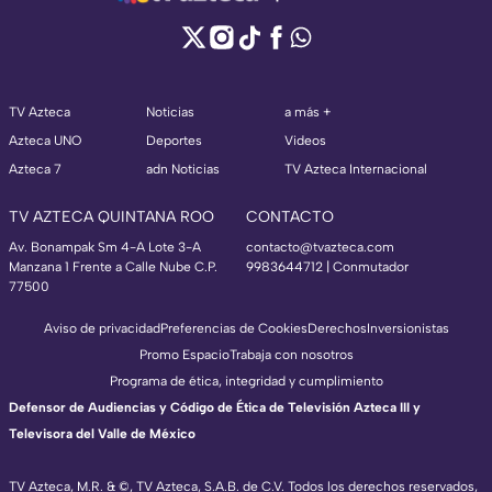
TV Azteca
Noticias
a más +
Azteca UNO
Deportes
Videos
Azteca 7
adn Noticias
TV Azteca Internacional
TV AZTECA QUINTANA ROO
CONTACTO
Av. Bonampak Sm 4-A Lote 3-A
contacto@tvazteca.com
Manzana 1 Frente a Calle Nube C.P.
9983644712 | Conmutador
77500
Aviso de privacidad
Preferencias de Cookies
Derechos
Inversionistas
Promo Espacio
Trabaja con nosotros
Programa de ética, integridad y cumplimiento
Defensor de Audiencias y Código de Ética de Televisión Azteca III y
Televisora del Valle de México
TV Azteca, M.R. & ©, TV Azteca, S.A.B. de C.V. Todos los derechos reservados,