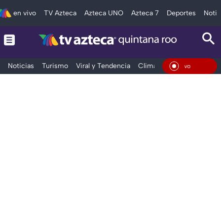
en vivo
TV Azteca
Azteca UNO
Azteca 7
Deportes
Notic
Noticias
Turismo
Viral y Tendencia
Clima
Tráfico
Deporte
En Vivo