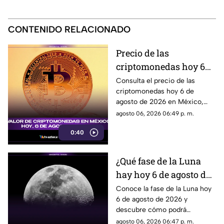
CONTENIDO RELACIONADO
Precio de las
criptomonedas hoy 6
de agosto de 2026 en
Consulta el precio de las
criptomonedas hoy 6 de
México: Bitcoin,
agosto de 2026 en México,
Ethereum y más
con las cotizaciones de
agosto 06, 2026 06:49 p. m.
Bitcoin, Ethereum y más.
0:40
¿Qué fase de la Luna
hay hoy 6 de agosto de
2026? Descubre cómo
Conoce la fase de la Luna hoy
6 de agosto de 2026 y
se verá el satélite esta
descubre cómo podrá
noche
observarse el satélite natural
agosto 06, 2026 06:47 p. m.