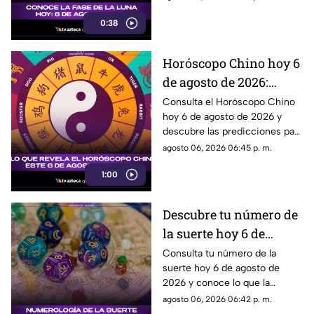
durante la noche.
0:38
Horóscopo Chino hoy 6
de agosto de 2026:
predicciones para cada
Consulta el Horóscopo Chino
hoy 6 de agosto de 2026 y
signo del zodiaco chino
descubre las predicciones para
el amor, dinero, salud y trabajo.
agosto 06, 2026 06:45 p. m.
1:00
Descubre tu número de
la suerte hoy 6 de
agosto de 2026 según la
Consulta tu número de la
suerte hoy 6 de agosto de
numerología y su
2026 y conoce lo que la
significado
numerología revela para este
agosto 06, 2026 06:42 p. m.
día.