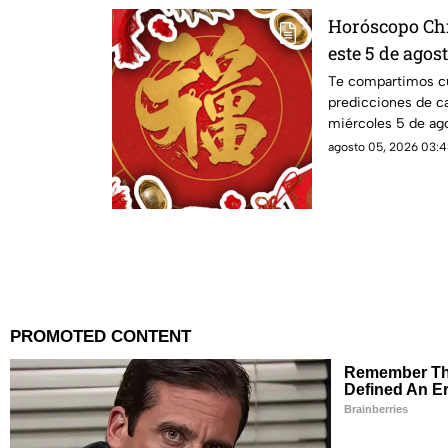
Horóscopo Chi
este 5 de agos
del zodiaco
Te compartimos cu
predicciones de ca
miércoles 5 de ag
destino?
agosto 05, 2026 03:4