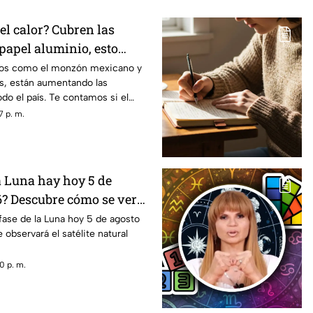
el calor? Cubren las
papel aluminio, esto
ncia
os como el monzón mexicano y
es, están aumentando las
do el país. Te contamos si el
las ventanas es un truco eficaz
7 p. m.
a Luna hay hoy 5 de
6? Descubre cómo se verá
a noche
fase de la Luna hoy 5 de agosto
observará el satélite natural
0 p. m.