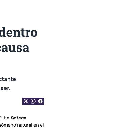
 dentro
causa
ctante
ser.
r? En
Azteca
nómeno natural en el