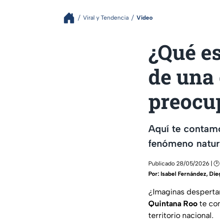
Viral y Tendencia
Video
¿Qué es
de una
preocu
Aquí te contamo
fenómeno natura
Publicado 28/05/2026 | 🕑
Por:
Isabel Fernández
,
Die
¿Imaginas despertar
Quintana Roo
te con
territorio nacional.