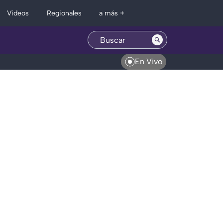
Regionales
Videos
a más +
En Vivo