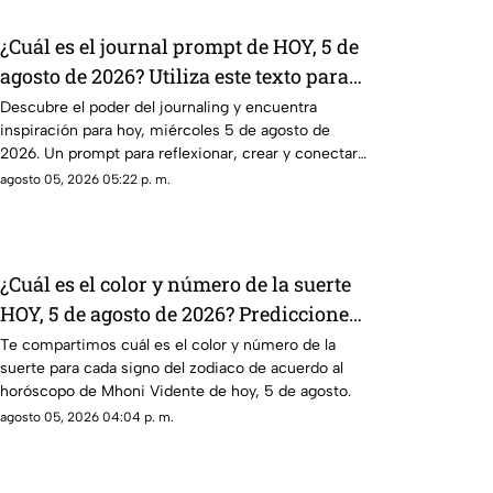
¿Cuál es el journal prompt de HOY, 5 de
agosto de 2026? Utiliza este texto para
escribir en tu diario y reflexionar sobre
Descubre el poder del journaling y encuentra
inspiración para hoy, miércoles 5 de agosto de
tu día
2026. Un prompt para reflexionar, crear y conectar
contigo mismo.
agosto 05, 2026 05:22 p. m.
¿Cuál es el color y número de la suerte
HOY, 5 de agosto de 2026? Predicciones
de Mhoni Vidente para cada signo este
Te compartimos cuál es el color y número de la
suerte para cada signo del zodiaco de acuerdo al
miércoles
horóscopo de Mhoni Vidente de hoy, 5 de agosto.
agosto 05, 2026 04:04 p. m.