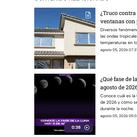
¿Truco contra 
ventanas con 
explica la cie
Diversos fenómen
las ondas tropical
temperaturas en to
papel aluminio en 
agosto 05, 2026 07:3
para el calor.
¿Qué fase de l
agosto de 202
el satélite est
Conoce cuál es la 
de 2026 y cómo se 
durante la noche.
agosto 05, 2026 05:0
0:38