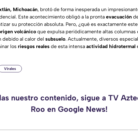
Ixtlán, Michoacán
, brotó de forma inesperada un impresionan
idencial. Este acontecimiento obligó a la pronta
evacuación
de
tizar su protección absoluta. Pero, ¿qué es exactamente es
origen volcánico
que expulsa periódicamente altas columnas
 debido al calor del
subsuelo
. Actualmente, diversos especiali
inar los
riesgos reales
de esta intensa
actividad hidrotermal
e
Virales
das nuestro contenido, sigue a TV Azt
Roo en Google News!