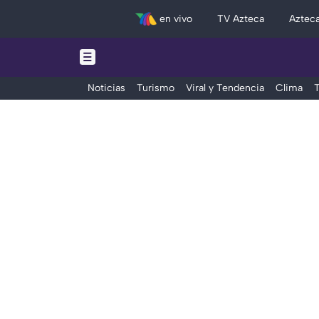
en vivo
TV Azteca
Aztec
Noticias
Turismo
Viral y Tendencia
Clima
T