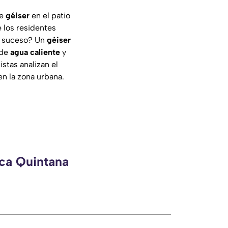
te
géiser
en el patio
 los residentes
te suceso? Un
géiser
 de
agua caliente
y
stas analizan el
n la zona urbana.
eca Quintana