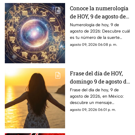
Conoce la numerología
de HOY, 9 de agosto de
2026: ¿Cuál es el
Numerología de hoy, 9 de
agosto de 2026: Descubre cuál
número de la suerte de
es tu número de la suerte
este domingo para cada
según tu signo zodiacal.
agosto 09, 2026 06:08 p. m.
signo del zodiaco?
Predicciones diarias para todo
el zodiaco.
Frase del día de HOY,
domingo 9 de agosto de
2026: Mensajes para
Frase del día de hoy, 9 de
agosto de 2026, en México:
reflexionar y compartir
descubre un mensaje
inspirador para reflexionar y
agosto 09, 2026 06:01 p. m.
compartir con tus seres
queridos.