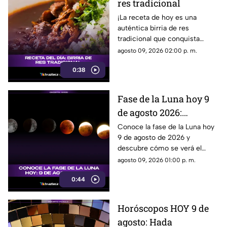
res tradicional
¡La receta de hoy es una
auténtica birria de res
tradicional que conquista
desde el primer bocado!
agosto 09, 2026 02:00 p. m.
0:38
Fase de la Luna hoy 9
de agosto 2026:
descubre cómo lucirá el
Conoce la fase de la Luna hoy
9 de agosto de 2026 y
satélite esta noche
descubre cómo se verá el
satélite natural durante la
agosto 09, 2026 01:00 p. m.
noche.
0:44
Horóscopos HOY 9 de
agosto: Hada