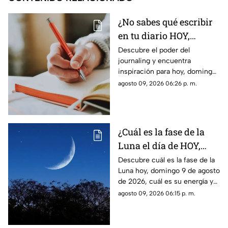
¿No sabes qué escribir
en tu diario HOY,
domingo 9 de agosto de
Descubre el poder del
journaling y encuentra
2026? Usa este journal
inspiración para hoy, domingo
prompt
9 de agosto de 2026. Un
agosto 09, 2026 06:26 p. m.
prompt para reflexionar, crear
y conectar contigo mismo.
¿Cuál es la fase de la
Luna el día de HOY,
domingo 9 de agosto de
Descubre cuál es la fase de la
Luna hoy, domingo 9 de agosto
2026? Así se verá el
de 2026, cuál es su energía y
astro durante la noche
cómo nos podría afectar.
agosto 09, 2026 06:15 p. m.
Conoce todas las fases
lunares.