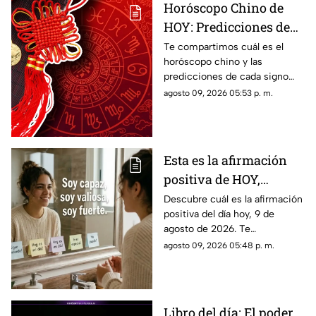
Horóscopo Chino de
HOY: Predicciones de
este domingo 9 de
Te compartimos cuál es el
horóscopo chino y las
agosto de 2026 para
predicciones de cada signo
cada signo del zodiaco
para el día de hoy, domingo 9
agosto 09, 2026 05:53 p. m.
de agosto de 2026. ¿Qué te
depara el destino?
Esta es la afirmación
positiva de HOY,
domingo 9 de agosto de
Descubre cuál es la afirmación
positiva del día hoy, 9 de
2026: Repite estas
agosto de 2026. Te
palabras y llena tu día
compartimos un mensaje
agosto 09, 2026 05:48 p. m.
de energía
motivador para empezar con
energía y atraer abundancia.
Libro del día: El poder