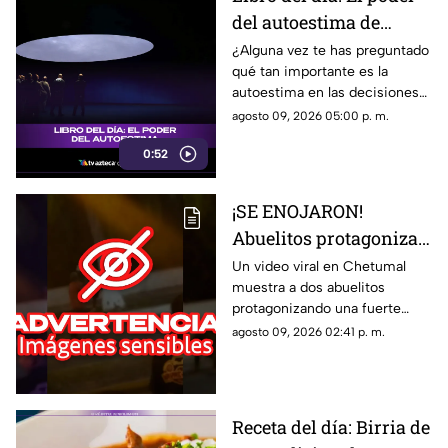
del autoestima de
Nathaniel Branden
¿Alguna vez te has preguntado
qué tan importante es la
autoestima en las decisiones
que tomas todos los días? En
agosto 09, 2026 05:00 p. m.
Tv Azteca Quintana Roo te
0:52
recomendamos la siguiente
lectura.
¡SE ENOJARON!
Abuelitos protagonizan
FUERTE PELEA en
Un video viral en Chetumal
muestra a dos abuelitos
Chetumal; el video se
protagonizando una fuerte
viralizó
pelea en plena vía pública; esto
agosto 09, 2026 02:41 p. m.
es lo que se sabe del
incidente.
Receta del día: Birria de