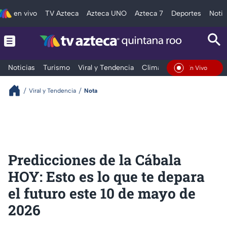
en vivo
TV Azteca
Azteca UNO
Azteca 7
Deportes
Notic
Noticias
Turismo
Viral y Tendencia
Clima
Tráfico
Deporte
En Vivo
Viral y Tendencia
Nota
Predicciones de la Cábala
HOY: Esto es lo que te depara
el futuro este 10 de mayo de
2026