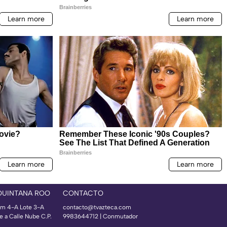
QUINTANA ROO
CONTACTO
m 4-A Lote 3-A
contacto@tvazteca.com
e a Calle Nube C.P.
9983644712 | Conmutador