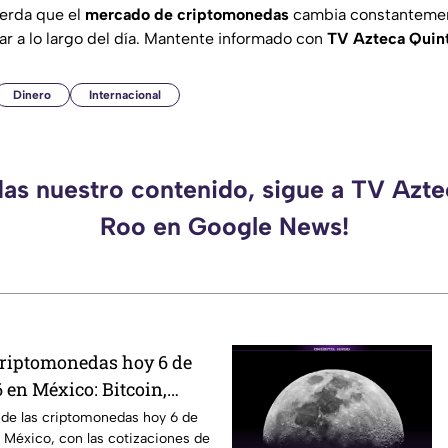
uerda que el
mercado de criptomonedas
cambia constantement
ar a lo largo del día. Mantente informado con
TV Azteca Quin
Dinero
Internacional
das nuestro contenido, sigue a TV Azt
Roo en Google News!
 criptomonedas hoy 6 de
 en México: Bitcoin,
ás
 de las criptomonedas hoy 6 de
 México, con las cotizaciones de