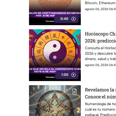
Bitcoin, Ethereum
agosto 06, 2026 06:4
0:40
Horóscopo Chi
2026: predicci
zodiaco chino
Consulta el Horós
2026 y descubre la
dinero, salud y trab
agosto 06, 2026 06:4
1:00
Revelamos la
Conoce el núme
jueves 6 de ag
Numerología de ho
cuál es tu número 
signo del zod
zodiacal. Prediccio