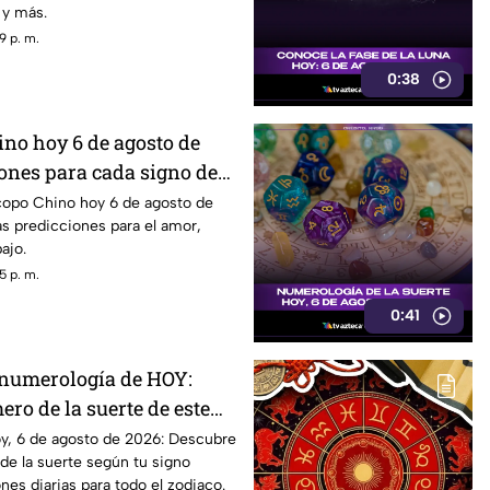
 y más.
9 p. m.
0:38
no hoy 6 de agosto de
ones para cada signo del
copo Chino hoy 6 de agosto de
s predicciones para el amor,
ajo.
5 p. m.
0:41
 numerología de HOY:
ro de la suerte de este
osto de 2026, para cada
y, 6 de agosto de 2026: Descubre
de la suerte según tu signo
iaco
nes diarias para todo el zodiaco.