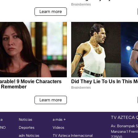
TV AZTECA 
ca
Noticias
a más +
Av. Bonampak S
UNO
Deportes
Videos
Manzana 1 Frent
adn Noticias
TV Azteca Internacional
77500