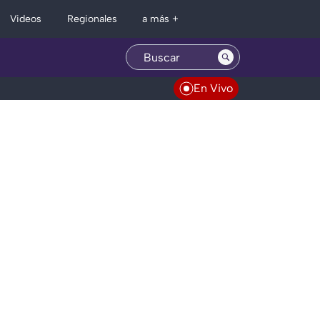
Regionales
Videos
a más +
En Vivo