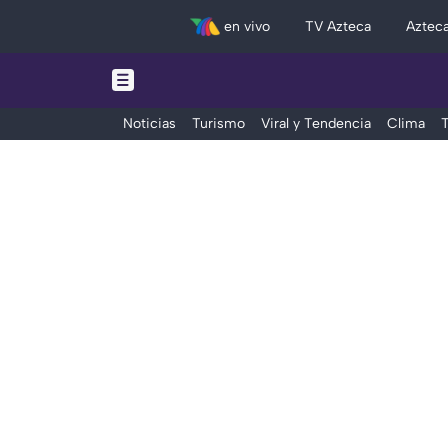
en vivo
TV Azteca
Aztec
Noticias
Turismo
Viral y Tendencia
Clima
T