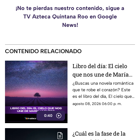
¡No te pierdas nuestro contenido, sigue a
TV Azteca Quintana Roo en Google
News!
CONTENIDO RELACIONADO
Libro del día: El cielo
que nos une de María
Vaquero
¿Buscas una novela romántica
que te robe el corazón? Este
es el libro del día, El cielo que
nos une, de María Vaquero.
agosto 08, 2026 06:00 p. m.
0:40
¿Cuál es la fase de la