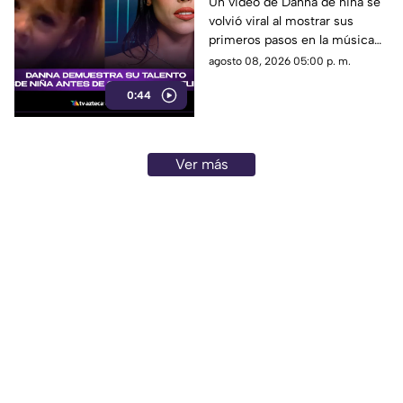
desde niña antes de su
Un video de Danna de niña se
volvió viral al mostrar sus
colaboración con
primeros pasos en la música
Belinda.
antes de su colaboración con
agosto 08, 2026 05:00 p. m.
Belinda.
0:44
Ver más