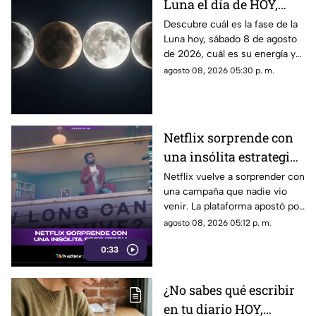
Luna el día de HOY,
sábado 8 de agosto de
Descubre cuál es la fase de la
Luna hoy, sábado 8 de agosto
2026? Así se verá el
de 2026, cuál es su energía y
astro durante la noche
cómo nos podría afectar.
agosto 08, 2026 05:30 p. m.
Conoce todas las fases
lunares.
Netflix sorprende con
una insólita estrategia
para promocionar su
Netflix vuelve a sorprender con
una campaña que nadie vio
nuevo thriller
venir. La plataforma apostó por
una estrategia tan inusual
agosto 08, 2026 05:12 p. m.
como impactante para
0:33
promocionar su nuevo thriller.
¿Qué hizo y por qué está
llamando tanto la atención?
¿No sabes qué escribir
Descubre todos los detalles.
en tu diario HOY,