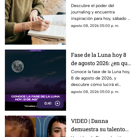
sábado 8 de junio de
Descubre el poder del
journaling y encuentra
2026? Usa este journal
inspiración para hoy, sábado 8
prompt
de junio de 2026. Un prompt
agosto 08, 2026 05:00 p. m.
para reflexionar, crear y
conectar contigo mismo.
Fase de la Luna hoy 8
de agosto 2026: ¿en qué
etapa lunar estará esta
Conoce la fase de la Luna hoy,
8 de agosto de 2026, y
noche?
descubre cómo lucirá el
satélite natural durante esta
agosto 08, 2026 05:00 p. m.
noche.
0:41
VIDEO | Danna
demuestra su talento