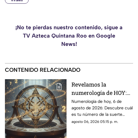
Virales
¡No te pierdas nuestro contenido, sigue a
TV Azteca Quintana Roo en Google
News!
CONTENIDO RELACIONADO
Revelamos la
numerología de HOY:
Conoce el número de la
Numerología de hoy, 6 de
agosto de 2026: Descubre cuál
suerte de este jueves 6
es tu número de la suerte
de agosto de 2026, para
según tu signo zodiacal.
agosto 06, 2026 05:15 p. m.
cada signo del zodiaco
Predicciones diarias para todo
el zodiaco.