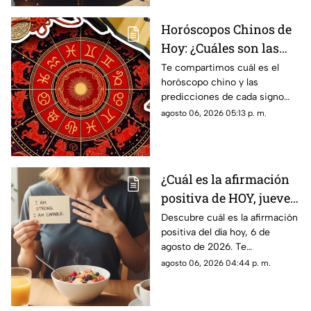
Horóscopos Chinos de
Hoy: ¿Cuáles son las
predicciones para este
Te compartimos cuál es el
horóscopo chino y las
jueves 6 de agosto de
predicciones de cada signo
2026?
para el día de hoy, jueves 6 de
agosto 06, 2026 05:13 p. m.
agosto de 2026. ¿Qué te
depara el destino?
¿Cuál es la afirmación
positiva de HOY, jueves
6 de agosto de 2026?
Descubre cuál es la afirmación
positiva del día hoy, 6 de
Repite estas palabras y
agosto de 2026. Te
llena tu día de energía
compartimos un mensaje
agosto 06, 2026 04:44 p. m.
motivador para empezar con
energía y atraer abundancia.