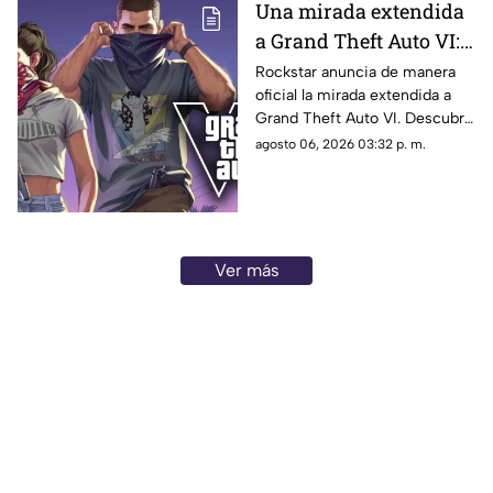
Una mirada extendida
a Grand Theft Auto VI:
¿Cuándo, dónde y a qué
Rockstar anuncia de manera
oficial la mirada extendida a
hora de México se
Grand Theft Auto VI. Descubre
estrena este adelanto
fecha, horario, dónde verla y
agosto 06, 2026 03:32 p. m.
de GTA?
qué puede mostrar este nuevo
avance.
Ver más