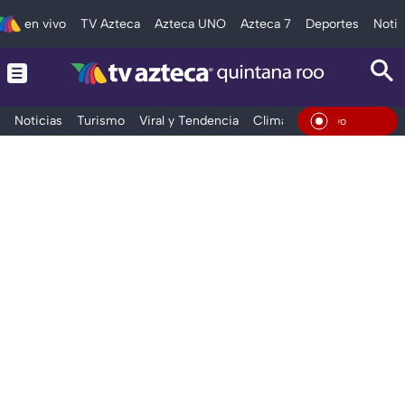
en vivo
TV Azteca
Azteca UNO
Azteca 7
Deportes
Notic
Noticias
Turismo
Viral y Tendencia
Clima
Tráfico
Deporte
En Viv