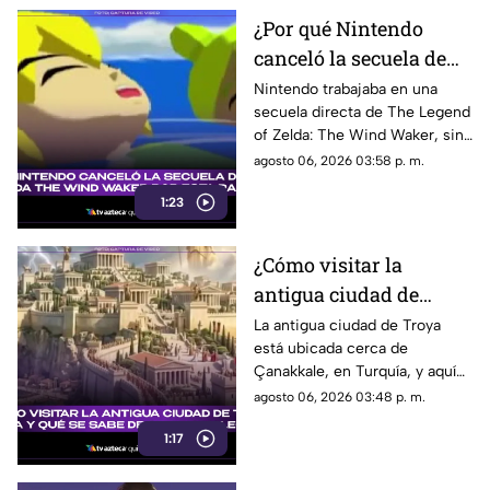
¿Por qué Nintendo
canceló la secuela de
Zelda The Wind
Nintendo trabajaba en una
secuela directa de The Legend
Waker? Aquí te
of Zelda: The Wind Waker, sin
explicamos la razón
embargo, fue cancelada. Aquí
agosto 06, 2026 03:58 p. m.
los detalles al respecto.
1:23
¿Cómo visitar la
antigua ciudad de
Troya en Turquía y qué
La antigua ciudad de Troya
está ubicada cerca de
se sabe de su origen
Çanakkale, en Turquía, y aquí
legendario?
te explicamos todos los
agosto 06, 2026 03:48 p. m.
detalles al respecto.
1:17