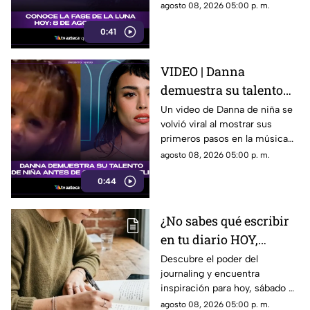
satélite natural durante esta
agosto 08, 2026 05:00 p. m.
noche.
0:41
VIDEO | Danna
demuestra su talento
desde niña antes de su
Un video de Danna de niña se
volvió viral al mostrar sus
colaboración con
primeros pasos en la música
Belinda.
antes de su colaboración con
agosto 08, 2026 05:00 p. m.
Belinda.
0:44
¿No sabes qué escribir
en tu diario HOY,
sábado 8 de junio de
Descubre el poder del
journaling y encuentra
2026? Usa este journal
inspiración para hoy, sábado 8
prompt
de junio de 2026. Un prompt
agosto 08, 2026 05:00 p. m.