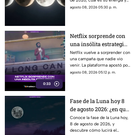
de 2026, cuál es su energía y
astro durante la noche
cómo nos podría afectar.
agosto 08, 2026 05:30 p. m.
Conoce todas las fases
lunares.
Netflix sorprende con
una insólita estrategia
para promocionar su
Netflix vuelve a sorprender con
una campaña que nadie vio
nuevo thriller
venir. La plataforma apostó por
una estrategia tan inusual
agosto 08, 2026 05:12 p. m.
como impactante para
0:33
promocionar su nuevo thriller.
¿Qué hizo y por qué está
llamando tanto la atención?
Fase de la Luna hoy 8
Descubre todos los detalles.
de agosto 2026: ¿en qué
etapa lunar estará esta
Conoce la fase de la Luna hoy,
8 de agosto de 2026, y
noche?
descubre cómo lucirá el