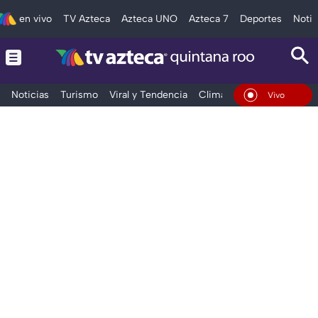
en vivo
TV Azteca
Azteca UNO
Azteca 7
Deportes
Notic
Noticias
Turismo
Viral y Tendencia
Clima
Tráfico
Deporte
En Vivo