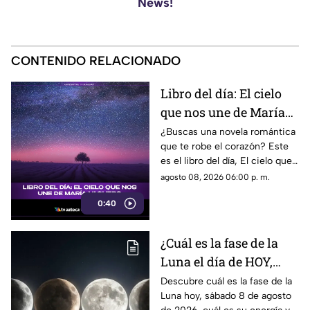
News!
CONTENIDO RELACIONADO
Libro del día: El cielo
que nos une de María
Vaquero
¿Buscas una novela romántica
que te robe el corazón? Este
es el libro del día, El cielo que
nos une, de María Vaquero.
agosto 08, 2026 06:00 p. m.
0:40
¿Cuál es la fase de la
Luna el día de HOY,
sábado 8 de agosto de
Descubre cuál es la fase de la
Luna hoy, sábado 8 de agosto
2026? Así se verá el