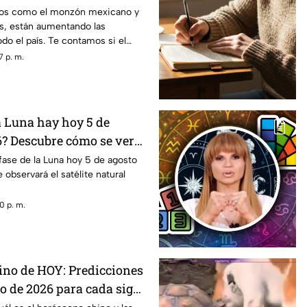
ncia
os como el monzón mexicano y
es, están aumentando las
do el país. Te contamos si el
las ventanas es un truco eficaz
7 p. m.
a Luna hay hoy 5 de
6? Descubre cómo se verá
a noche
fase de la Luna hoy 5 de agosto
observará el satélite natural
0 p. m.
no de HOY: Predicciones
to de 2026 para cada signo