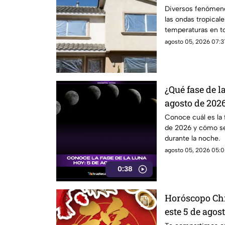
explica la cie
Diversos fenómen
las ondas tropical
temperaturas en to
papel aluminio en 
agosto 05, 2026 07:3
para el calor.
¿Qué fase de l
agosto de 202
el satélite est
Conoce cuál es la 
de 2026 y cómo se 
durante la noche.
agosto 05, 2026 05:0
0:38
Horóscopo Chi
este 5 de agos
del zodiaco