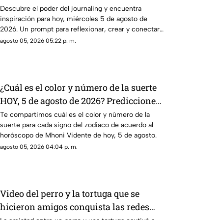
escribir en tu diario y reflexionar sobre
Descubre el poder del journaling y encuentra
inspiración para hoy, miércoles 5 de agosto de
tu día
2026. Un prompt para reflexionar, crear y conectar
contigo mismo.
agosto 05, 2026 05:22 p. m.
¿Cuál es el color y número de la suerte
HOY, 5 de agosto de 2026? Predicciones
de Mhoni Vidente para cada signo este
Te compartimos cuál es el color y número de la
suerte para cada signo del zodiaco de acuerdo al
miércoles
horóscopo de Mhoni Vidente de hoy, 5 de agosto.
agosto 05, 2026 04:04 p. m.
Video del perro y la tortuga que se
hicieron amigos conquista las redes
sociales por su ternura