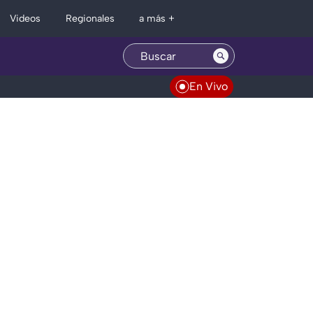
Regionales
Videos
a más +
En Vivo