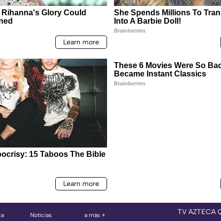
TV AZTECA 
ca
Noticias
a más +