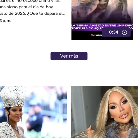
ál es el horóscopo chino y las
da signo para el día de hoy,
osto de 2026. ¿Qué te depara el
3 p. m.
0:34
Ver más