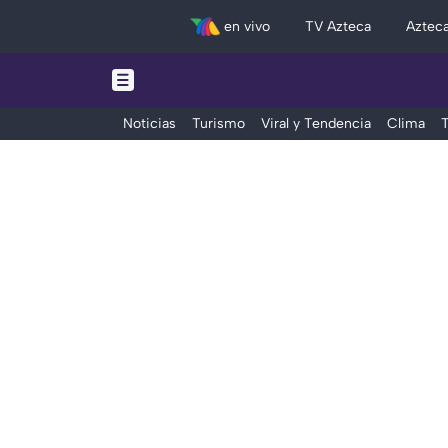
en vivo
TV Azteca
Aztec
Noticias
Turismo
Viral y Tendencia
Clima
T