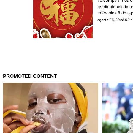
Te compartimos cu
predicciones de ca
miércoles 5 de ag
destino?
agosto 05, 2026 03:4