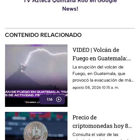
TV Azteca Quintana Roo en Google
News!
CONTENIDO RELACIONADO
VIDEO | Volcán de
Fuego en Guatemala:
Tras 50 horas de
La erupción del volcán de
Fuego, en Guatemala, que
actividad, finaliza su
provocó la evacuación de más
erupción
de 1,700 personas, finalizó tras
agosto 08, 2026 10:15 a. m.
50 horas de actividad. Aquí los
1:16
detalles.
Precio de
criptomonedas hoy 8
de agosto 2026 en
Consulta el valor de las