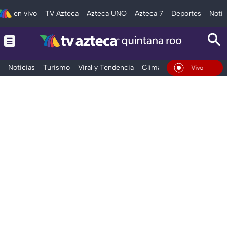
en vivo
TV Azteca
Azteca UNO
Azteca 7
Deportes
Notic
Noticias
Turismo
Viral y Tendencia
Clima
Tráfico
Deporte
En Vivo