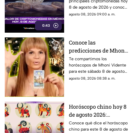
principales criptomonedas hoy
México: consulta
8 de agosto de 2026 y conoce
cuánto valen
cómo cotizan en México.
agosto 08, 2026 09:00 a. m.
0:43
Conoce las
predicciones de Mhoni
Vidente HOY, 8 de
Te compartimos los
horóscopos de Mhoni Vidente
agosto de 2026: ¿Qué le
para este sábado 8 de agosto
espera en este sábado a
de 2026 y sus predicciones
agosto 08, 2026 08:38 a. m.
cada signo del zodiaco?
para cada signo del zodiaco.
Todos los detalles.
Horóscopo chino hoy 8
de agosto 2026:
descubre qué te depara
Conoce qué dice el horóscopo
chino para este 8 de agosto de
el destino según tu