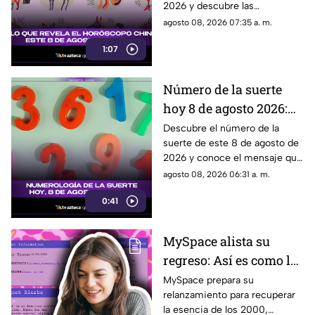
2026 y descubre las
signo
predicciones para cada signo
agosto 08, 2026 07:35 a. m.
del zodiaco oriental.
1:07
Número de la suerte
hoy 8 de agosto 2026:
descubre qué dice la
Descubre el número de la
suerte de este 8 de agosto de
numerología para ti
2026 y conoce el mensaje que
la numerología tiene para ti.
agosto 08, 2026 06:31 a. m.
0:41
MySpace alista su
regreso: Así es como la
icónica red social
MySpace prepara su
relanzamiento para recuperar
busca volver y revivir
la esencia de los 2000,