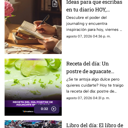
Ideas para que escribas
en tu diario HOY,
viernes 7 de junio de
Descubre el poder del
journaling y encuentra
2026: Usa este journal
inspiración para hoy, viernes 7
prompt y termina tu
de junio de 2026. Un prompt
agosto 07, 2026 04:36 p. m.
día lleno de gratitud
para reflexionar, crear y
conectar contigo mismo.
Receta del día: Un
postre de aguacate
saludable y sin azúcar
¿Se te antoja algo dulce pero
quieres cuidarte? Hoy te traigo
la receta del día: postre de
aguacate sin azúcar que te va
agosto 07, 2026 04:31 p. m.
a volar la cabeza.
0:32
Libro del día: El libro de