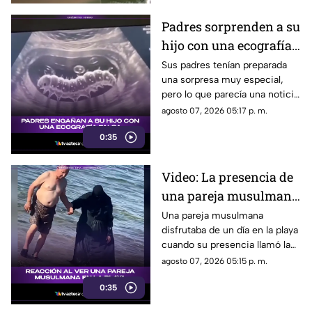
Padres sorprenden a su
hijo con una ecografía
falsa y su reacción se
Sus padres tenían preparada
una sorpresa muy especial,
vuelve inolvidable
pero lo que parecía una noticia
increíble terminó siendo una
agosto 07, 2026 05:17 p. m.
broma que nadie esperaba. La
0:35
reacción de su hijo asi quedó
grabada.
Video: La presencia de
una pareja musulmana
en la playa provoca
Una pareja musulmana
disfrutaba de un día en la playa
reacciones
cuando su presencia llamó la
atención de los presentes.
agosto 07, 2026 05:15 p. m.
Este fue el momento que
0:35
desató diversas reacciones
entre quienes se encontraban