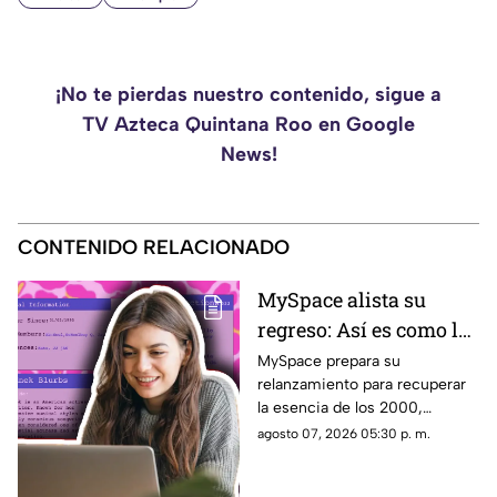
¡No te pierdas nuestro contenido, sigue a
TV Azteca Quintana Roo en Google
News!
CONTENIDO RELACIONADO
MySpace alista su
regreso: Así es como la
icónica red social
MySpace prepara su
relanzamiento para recuperar
busca volver y revivir
la esencia de los 2000,
la esencia de los años
conectando a músicos y
agosto 07, 2026 05:30 p. m.
2000
creadores con sus fans. Aquí
los detalles de la red social.