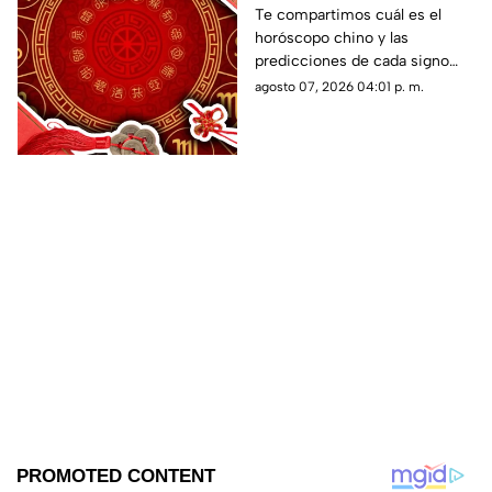
predicciones de este 7
Te compartimos cuál es el
horóscopo chino y las
de agosto de 2026 para
predicciones de cada signo
cada signo del zodiaco?
para el día de hoy, viernes 7 de
agosto 07, 2026 04:01 p. m.
agosto de 2026. ¿Qué te
depara el destino?