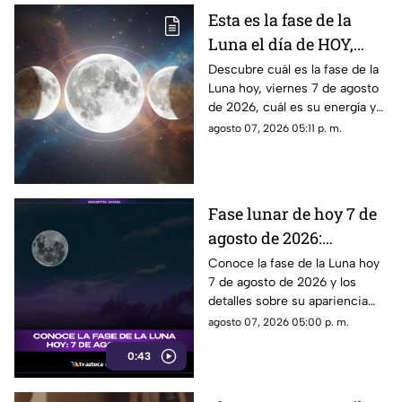
en el lugar.
Esta es la fase de la
Luna el día de HOY,
viernes 7 de agosto de
Descubre cuál es la fase de la
Luna hoy, viernes 7 de agosto
2026: ¿Cómo se verá el
de 2026, cuál es su energía y
astro durante la noche?
cómo nos podría afectar.
agosto 07, 2026 05:11 p. m.
Conoce todas las fases
lunares.
Fase lunar de hoy 7 de
agosto de 2026:
descubre cómo luce la
Conoce la fase de la Luna hoy
7 de agosto de 2026 y los
Luna y su significado
detalles sobre su apariencia
durante esta jornada.
agosto 07, 2026 05:00 p. m.
0:43