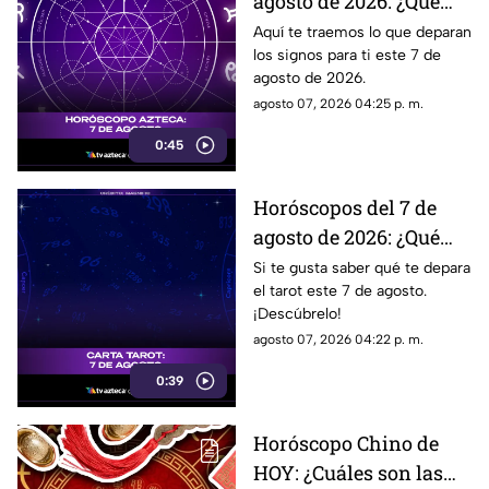
agosto de 2026: ¿Qué
revelan los aztecas
Aquí te traemos lo que deparan
los signos para ti este 7 de
hoy?
agosto de 2026.
agosto 07, 2026 04:25 p. m.
0:45
Horóscopos del 7 de
agosto de 2026: ¿Qué
revelan las cartas del
Si te gusta saber qué te depara
el tarot este 7 de agosto.
tarot?
¡Descúbrelo!
agosto 07, 2026 04:22 p. m.
0:39
Horóscopo Chino de
HOY: ¿Cuáles son las