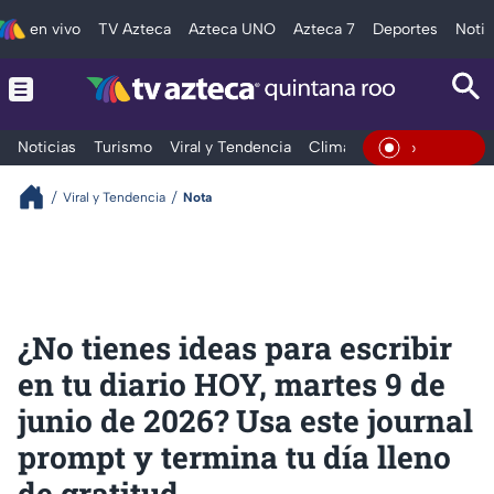
en vivo
TV Azteca
Azteca UNO
Azteca 7
Deportes
Notic
Noticias
Turismo
Viral y Tendencia
Clima
Tráfico
Deporte
En Vivo
Viral y Tendencia
Nota
¿No tienes ideas para escribir
en tu diario HOY, martes 9 de
junio de 2026? Usa este journal
prompt y termina tu día lleno
de gratitud