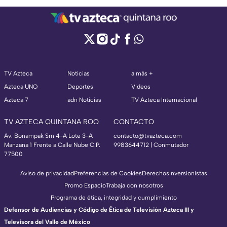
TV Azteca
Noticias
a más +
Azteca UNO
Deportes
Videos
Azteca 7
adn Noticias
TV Azteca Internacional
TV AZTECA QUINTANA ROO
CONTACTO
Av. Bonampak Sm 4-A Lote 3-A
contacto@tvazteca.com
Manzana 1 Frente a Calle Nube C.P.
9983644712 | Conmutador
77500
Aviso de privacidad
Preferencias de Cookies
Derechos
Inversionistas
Promo Espacio
Trabaja con nosotros
Programa de ética, integridad y cumplimiento
Defensor de Audiencias y Código de Ética de Televisión Azteca III y
Televisora del Valle de México