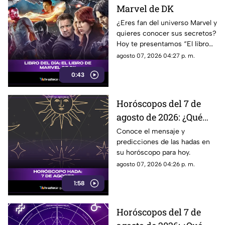
Marvel de DK
¿Eres fan del universo Marvel y
quieres conocer sus secretos?
Hoy te presentamos “El libro
de Marvel de DK”, una guía
agosto 07, 2026 04:27 p. m.
imprescindible para descubrir
0:43
la historia de tus héroes
favoritos.
Horóscopos del 7 de
agosto de 2026: ¿Qué
revelan las hadas hoy?
Conoce el mensaje y
predicciones de las hadas en
su horóscopo para hoy.
agosto 07, 2026 04:26 p. m.
1:58
Horóscopos del 7 de