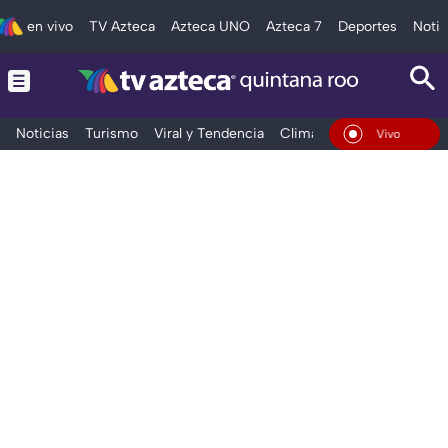
en vivo
TV Azteca
Azteca UNO
Azteca 7
Deportes
Notic
Noticias
Turismo
Viral y Tendencia
Clima
Tráfico
Deporte
En Vivo