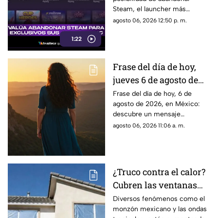
juegos en PC: Aquí los
Steam, el launcher más
detalles
popular del mercado de PC.
agosto 06, 2026 12:50 p. m.
Aquí todos los detalles al
1:22
respecto.
Frase del día de hoy,
jueves 6 de agosto de
2026: Llénate de
Frase del día de hoy, 6 de
agosto de 2026, en México:
inspiración con estas
descubre un mensaje
palabras
inspirador para reflexionar y
agosto 06, 2026 11:06 a. m.
compartir con tus seres
queridos.
¿Truco contra el calor?
Cubren las ventanas
con papel aluminio,
Diversos fenómenos como el
monzón mexicano y las ondas
esto explica la ciencia