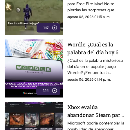
para Free Fire Max! No te
pierdas las sorpresas que
traemos para ti en el mundo
agosto 06, 2026 01:15 p. m.
de los videojuegos. ¡Entérate
1:17
más aquí!
Wordle: ¿Cuál es la
palabra del día hoy 6 de
agosto de 2026?
¿Cuál es la palabra misteriosa
del día en el popular juego
Wordle? ¡Encuentra la
respuesta en la edición del 6
agosto 06, 2026 01:14 p. m.
de agosto de 2026!
1:14
Xbox evalúa
abandonar Steam para
hacer exclusivos sus
Microsoft podría contemplar la
posibilidad de abandonar