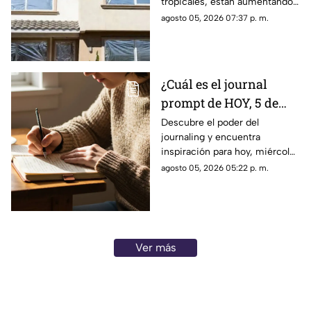
tropicales, están aumentando
las temperaturas en todo el
agosto 05, 2026 07:37 p. m.
país. Te contamos si el papel
aluminio en las ventanas es un
truco eficaz para el calor.
¿Cuál es el journal
prompt de HOY, 5 de
agosto de 2026? Utiliza
Descubre el poder del
journaling y encuentra
este texto para escribir
inspiración para hoy, miércoles
en tu diario y
5 de agosto de 2026. Un
agosto 05, 2026 05:22 p. m.
reflexionar sobre tu día
prompt para reflexionar, crear
y conectar contigo mismo.
Ver más