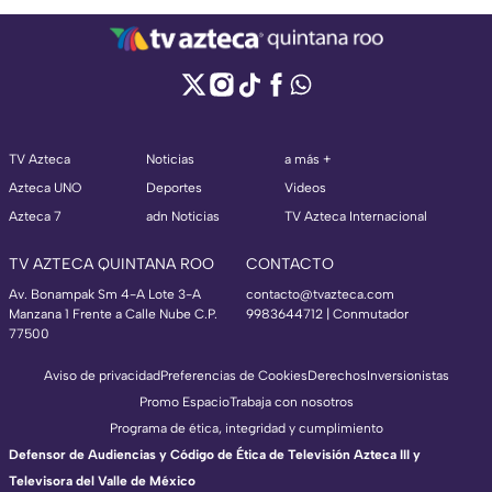
TV Azteca
Noticias
a más +
Azteca UNO
Deportes
Videos
Azteca 7
adn Noticias
TV Azteca Internacional
TV AZTECA QUINTANA ROO
CONTACTO
Av. Bonampak Sm 4-A Lote 3-A
contacto@tvazteca.com
Manzana 1 Frente a Calle Nube C.P.
9983644712 | Conmutador
77500
Aviso de privacidad
Preferencias de Cookies
Derechos
Inversionistas
Promo Espacio
Trabaja con nosotros
Programa de ética, integridad y cumplimiento
Defensor de Audiencias y Código de Ética de Televisión Azteca III y
Televisora del Valle de México