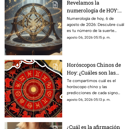
Revelamos la
numerología de HOY:
Conoce el número de la
Numerología de hoy, 6 de
agosto de 2026: Descubre cuál
suerte de este jueves 6
es tu número de la suerte
de agosto de 2026, para
según tu signo zodiacal.
agosto 06, 2026 05:15 p. m.
cada signo del zodiaco
Predicciones diarias para todo
el zodiaco.
Horóscopos Chinos de
Hoy: ¿Cuáles son las
predicciones para este
Te compartimos cuál es el
horóscopo chino y las
jueves 6 de agosto de
predicciones de cada signo
2026?
para el día de hoy, jueves 6 de
agosto 06, 2026 05:13 p. m.
agosto de 2026. ¿Qué te
depara el destino?
¿Cuál es la afirmación