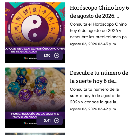
Horóscopo Chino hoy 6
de agosto de 2026:
predicciones para cada
Consulta el Horóscopo Chino
hoy 6 de agosto de 2026 y
signo del zodiaco chino
descubre las predicciones para
el amor, dinero, salud y trabajo.
agosto 06, 2026 06:45 p. m.
1:00
Descubre tu número de
la suerte hoy 6 de
agosto de 2026 según la
Consulta tu número de la
suerte hoy 6 de agosto de
numerología y su
2026 y conoce lo que la
significado
numerología revela para este
agosto 06, 2026 06:42 p. m.
día.
0:41