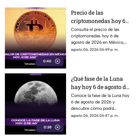
Precio de las
criptomonedas hoy 6
de agosto de 2026 en
Consulta el precio de las
criptomonedas hoy 6 de
México: Bitcoin,
agosto de 2026 en México,
Ethereum y más
con las cotizaciones de
agosto 06, 2026 06:49 p. m.
Bitcoin, Ethereum y más.
0:40
¿Qué fase de la Luna
hay hoy 6 de agosto de
2026? Descubre cómo
Conoce la fase de la Luna hoy
6 de agosto de 2026 y
se verá el satélite esta
descubre cómo podrá
noche
observarse el satélite natural
agosto 06, 2026 06:47 p. m.
durante la noche.
0:38