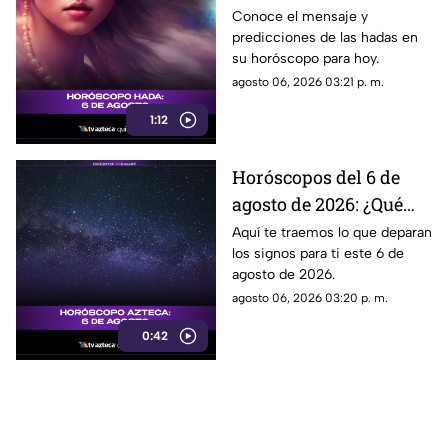
revelan las hadas hoy?
Conoce el mensaje y
predicciones de las hadas en
su horóscopo para hoy.
agosto 06, 2026 03:21 p. m.
1:12
Horóscopos del 6 de
agosto de 2026: ¿Qué
revelan los aztecas
Aquí te traemos lo que deparan
los signos para ti este 6 de
hoy?
agosto de 2026.
agosto 06, 2026 03:20 p. m.
0:42