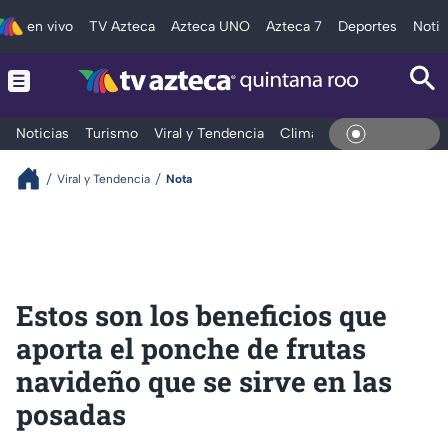
en vivo
TV Azteca
Azteca UNO
Azteca 7
Deportes
Notic
Noticias
Turismo
Viral y Tendencia
Clima
Tráfico
Deporte
En Vivo
Viral y Tendencia
Nota
Estos son los beneficios que
aporta el ponche de frutas
navideño que se sirve en las
posadas