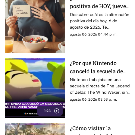
positiva de HOY, jueves
6 de agosto de 2026?
Descubre cuál es la afirmación
positiva del día hoy, 6 de
Repite estas palabras y
agosto de 2026. Te
llena tu día de energía
compartimos un mensaje
agosto 06, 2026 04:44 p. m.
motivador para empezar con
energía y atraer abundancia.
¿Por qué Nintendo
canceló la secuela de
Zelda The Wind
Nintendo trabajaba en una
secuela directa de The Legend
Waker? Aquí te
of Zelda: The Wind Waker, sin
explicamos la razón
embargo, fue cancelada. Aquí
agosto 06, 2026 03:58 p. m.
los detalles al respecto.
1:23
¿Cómo visitar la