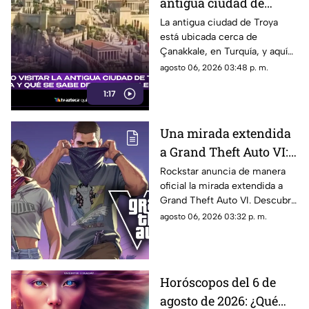
antigua ciudad de
Troya en Turquía y qué
La antigua ciudad de Troya
está ubicada cerca de
se sabe de su origen
Çanakkale, en Turquía, y aquí
legendario?
te explicamos todos los
agosto 06, 2026 03:48 p. m.
detalles al respecto.
1:17
Una mirada extendida
a Grand Theft Auto VI:
¿Cuándo, dónde y a qué
Rockstar anuncia de manera
oficial la mirada extendida a
hora de México se
Grand Theft Auto VI. Descubre
estrena este adelanto
fecha, horario, dónde verla y
agosto 06, 2026 03:32 p. m.
de GTA?
qué puede mostrar este nuevo
avance.
Horóscopos del 6 de
agosto de 2026: ¿Qué