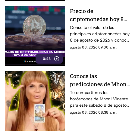
Precio de
criptomonedas hoy 8
de agosto 2026 en
Consulta el valor de las
principales criptomonedas hoy
México: consulta
8 de agosto de 2026 y conoce
cuánto valen
cómo cotizan en México.
agosto 08, 2026 09:00 a. m.
0:43
Conoce las
predicciones de Mhoni
Vidente HOY, 8 de
Te compartimos los
horóscopos de Mhoni Vidente
agosto de 2026: ¿Qué le
para este sábado 8 de agosto
espera en este sábado a
de 2026 y sus predicciones
agosto 08, 2026 08:38 a. m.
cada signo del zodiaco?
para cada signo del zodiaco.
Todos los detalles.