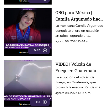
ORO para México |
Camila Argumedo hace
historia y se corona en
La mexicana Camila Argumedo
conquistó el oro en natación
natación artística
artística, logrando una
histórica victoria para el
agosto 08, 2026 10:44 a. m.
deporte nacional.
0:45
VIDEO | Volcán de
Fuego en Guatemala:
Tras 50 horas de
La erupción del volcán de
Fuego, en Guatemala, que
actividad, finaliza su
provocó la evacuación de más
erupción
de 1,700 personas, finalizó tras
agosto 08, 2026 10:15 a. m.
50 horas de actividad. Aquí los
1:16
detalles.