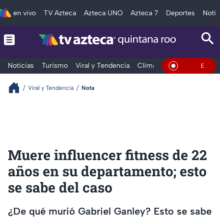
en vivo
TV Azteca
Azteca UNO
Azteca 7
Deportes
Notic
Noticias
Turismo
Viral y Tendencia
Clima
Tráfico
Deporte
En Vivo
Viral y Tendencia
Nota
Muere influencer fitness de 22
años en su departamento; esto
se sabe del caso
¿De qué murió Gabriel Ganley? Esto se sabe