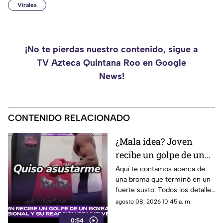
Virales
¡No te pierdas nuestro contenido, sigue a
TV Azteca Quintana Roo en Google
News!
CONTENIDO RELACIONADO
¿Mala idea? Joven
recibe un golpe de un
boxeador profesional y
Aquí te contamos acerca de
una broma que terminó en un
su reacción se vuelve
fuerte susto. Todos los detalles
viral en TikTok
sobre el video que se volvió
agosto 08, 2026 10:45 a. m.
viral en TikTok.
0:54