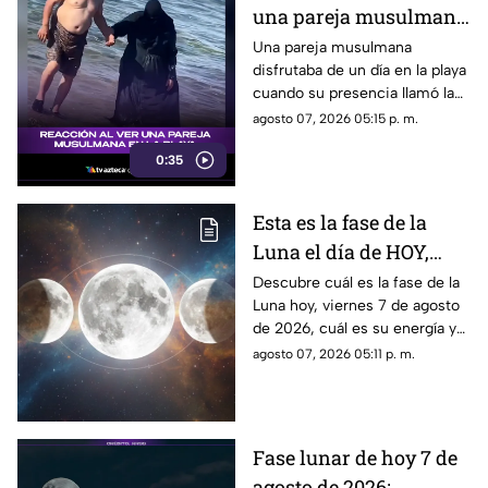
una pareja musulmana
en la playa provoca
Una pareja musulmana
disfrutaba de un día en la playa
reacciones
cuando su presencia llamó la
atención de los presentes.
agosto 07, 2026 05:15 p. m.
Este fue el momento que
0:35
desató diversas reacciones
entre quienes se encontraban
en el lugar.
Esta es la fase de la
Luna el día de HOY,
viernes 7 de agosto de
Descubre cuál es la fase de la
Luna hoy, viernes 7 de agosto
2026: ¿Cómo se verá el
de 2026, cuál es su energía y
astro durante la noche?
cómo nos podría afectar.
agosto 07, 2026 05:11 p. m.
Conoce todas las fases
lunares.
Fase lunar de hoy 7 de
agosto de 2026: