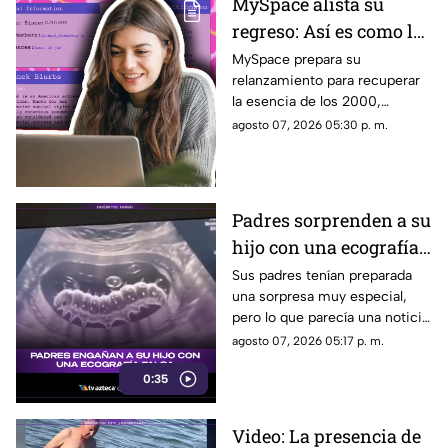
MySpace alista su
regreso: Así es como la
icónica red social
MySpace prepara su
relanzamiento para recuperar
busca volver y revivir
la esencia de los 2000,
la esencia de los años
conectando a músicos y
agosto 07, 2026 05:30 p. m.
2000
creadores con sus fans. Aquí
los detalles de la red social.
Padres sorprenden a su
hijo con una ecografía
falsa y su reacción se
Sus padres tenían preparada
una sorpresa muy especial,
vuelve inolvidable
pero lo que parecía una noticia
increíble terminó siendo una
agosto 07, 2026 05:17 p. m.
broma que nadie esperaba. La
0:35
reacción de su hijo asi quedó
grabada.
Video: La presencia de