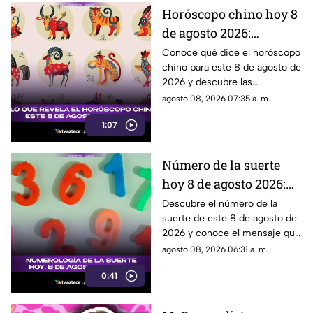
Horóscopo chino hoy 8
de agosto 2026:
descubre qué te depara
Conoce qué dice el horóscopo
chino para este 8 de agosto de
el destino según tu
2026 y descubre las
signo
predicciones para cada signo
agosto 08, 2026 07:35 a. m.
del zodiaco oriental.
1:07
Número de la suerte
hoy 8 de agosto 2026:
descubre qué dice la
Descubre el número de la
suerte de este 8 de agosto de
numerología para ti
2026 y conoce el mensaje que
la numerología tiene para ti.
agosto 08, 2026 06:31 a. m.
0:41