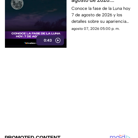
descubre cómo luce la
Conoce la fase de la Luna hoy
7 de agosto de 2026 y los
Luna y su significado
detalles sobre su apariencia
durante esta jornada.
agosto 07, 2026 05:00 p. m.
0:43