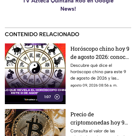
TV Azteca Quintana Roo en Google
News!
CONTENIDO RELACIONADO
Horóscopo chino hoy 9
de agosto 2026: conoce
las predicciones según
Descubre qué dice el
horóscopo chino para este 9
tu signo oriental
de agosto de 2026 y las
predicciones para cada signo
agosto 09, 2026 08:56 a. m.
del zodiaco oriental.
1:07
Precio de
criptomonedas hoy 9
de agosto 2026 en
Consulta el valor de las