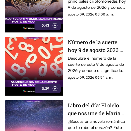
principales criptomonedas hoy
México: consulta su
9 de agosto de 2026 y conoce
valor actualizado
cómo cotizan en México.
agosto 09, 2026 08:00 a. m.
0:43
Número de la suerte
hoy 9 de agosto 2026:
descubre el mensaje de
Descubre el número de la
suerte de este 9 de agosto de
la numerología para ti
2026 y conoce el significado
que la numerología tiene para
agosto 09, 2026 06:54 a. m.
este día.
0:39
Libro del día: El cielo
que nos une de María
Vaquero
¿Buscas una novela romántica
que te robe el corazón? Este