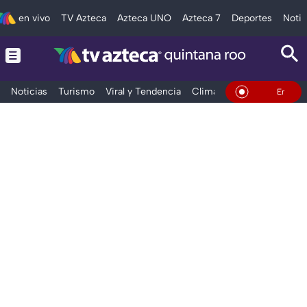
en vivo
TV Azteca
Azteca UNO
Azteca 7
Deportes
Notic
Noticias
Turismo
Viral y Tendencia
Clima
Tráfico
Deporte
En Vivo