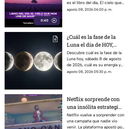
es el libro del día, El cielo que
nos une, de María Vaquero.
agosto 08, 2026 06:00 p. m.
0:40
¿Cuál es la fase de la
Luna el día de HOY,
sábado 8 de agosto de
Descubre cuál es la fase de la
Luna hoy, sábado 8 de agosto
2026? Así se verá el
de 2026, cuál es su energía y
astro durante la noche
cómo nos podría afectar.
agosto 08, 2026 05:30 p. m.
Conoce todas las fases
lunares.
Netflix sorprende con
una insólita estrategia
para promocionar su
Netflix vuelve a sorprender con
una campaña que nadie vio
nuevo thriller
venir. La plataforma apostó por