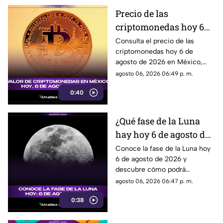
Precio de las
criptomonedas hoy 6
de agosto de 2026 en
Consulta el precio de las
criptomonedas hoy 6 de
México: Bitcoin,
agosto de 2026 en México,
Ethereum y más
con las cotizaciones de
agosto 06, 2026 06:49 p. m.
Bitcoin, Ethereum y más.
0:40
¿Qué fase de la Luna
hay hoy 6 de agosto de
2026? Descubre cómo
Conoce la fase de la Luna hoy
6 de agosto de 2026 y
se verá el satélite esta
descubre cómo podrá
noche
observarse el satélite natural
agosto 06, 2026 06:47 p. m.
durante la noche.
0:38