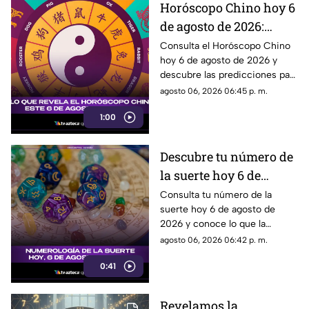
Horóscopo Chino hoy 6
de agosto de 2026:
predicciones para cada
Consulta el Horóscopo Chino
hoy 6 de agosto de 2026 y
signo del zodiaco chino
descubre las predicciones para
el amor, dinero, salud y trabajo.
agosto 06, 2026 06:45 p. m.
1:00
Descubre tu número de
la suerte hoy 6 de
agosto de 2026 según la
Consulta tu número de la
suerte hoy 6 de agosto de
numerología y su
2026 y conoce lo que la
significado
numerología revela para este
agosto 06, 2026 06:42 p. m.
día.
0:41
Revelamos la