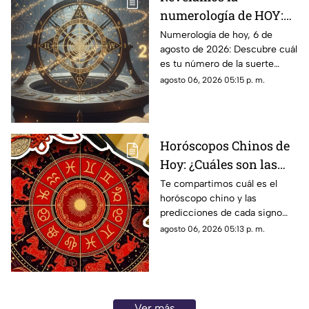
numerología de HOY:
Conoce el número de la
Numerología de hoy, 6 de
agosto de 2026: Descubre cuál
suerte de este jueves 6
es tu número de la suerte
de agosto de 2026, para
según tu signo zodiacal.
agosto 06, 2026 05:15 p. m.
cada signo del zodiaco
Predicciones diarias para todo
el zodiaco.
Horóscopos Chinos de
Hoy: ¿Cuáles son las
predicciones para este
Te compartimos cuál es el
horóscopo chino y las
jueves 6 de agosto de
predicciones de cada signo
2026?
para el día de hoy, jueves 6 de
agosto 06, 2026 05:13 p. m.
agosto de 2026. ¿Qué te
depara el destino?
Ver más