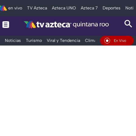
en vivo
TV Azteca
Azteca UNO
Azteca 7
Deportes
Notic
Noticias
Turismo
Viral y Tendencia
Clima
Tráfico
Deporte
En Vivo