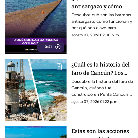
antisargazo y cómo
ayudan a proteger las
Descubre qué son las barreras
antisargazo, cómo funcionan y
playas de Quintana
por qué son clave para
Roo?
proteger las playas de
agosto 07, 2026 02:00 p. m.
Quintana Roo.
0:41
¿Cuál es la historia del
faro de Cancún? Los
detalles sobre el origen
Descubre la historia del faro de
Cancún, cuándo fue
del icónico lugar en la
construido en Punta Cancún y
Zona Hotelera
por qué. Conoce su origen,
agosto 07, 2026 01:22 p. m.
acceso y todos los detalles al
respecto.
Estas son las acciones