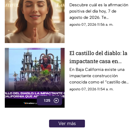
viernes 7 de agosto de
Descubre cuál es la afirmación
positiva del día hoy, 7 de
2026: Repite estas
agosto de 2026. Te
palabras y llena tu día
compartimos un mensaje
agosto 07, 2026 11:56 a. m.
de energía
motivador para empezar con
energía y atraer abundancia.
El castillo del diablo: la
impactante casa en
Baja California que
En Baja California existe una
impactante construcción
asusta a sus vecinos
conocida como el “castillo del
diablo” y aquí te compartimos
agosto 07, 2026 11:54 a. m.
todos los detalles.
1:25
Ver más