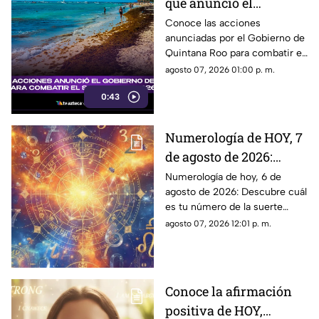
que anunció el
Gobierno de Quintana
Conoce las acciones
anunciadas por el Gobierno de
Roo para combatir el
Quintana Roo para combatir el
sargazo en 2026
sargazo y mantener limpias las
agosto 07, 2026 01:00 p. m.
playas en 2026.
0:43
Numerología de HOY, 7
de agosto de 2026:
¿Cuál es el número de
Numerología de hoy, 6 de
agosto de 2026: Descubre cuál
la suerte de este
es tu número de la suerte
viernes para cada
según tu signo zodiacal.
agosto 07, 2026 12:01 p. m.
signo del zodiaco?
Predicciones diarias para todo
el zodiaco.
Conoce la afirmación
positiva de HOY,