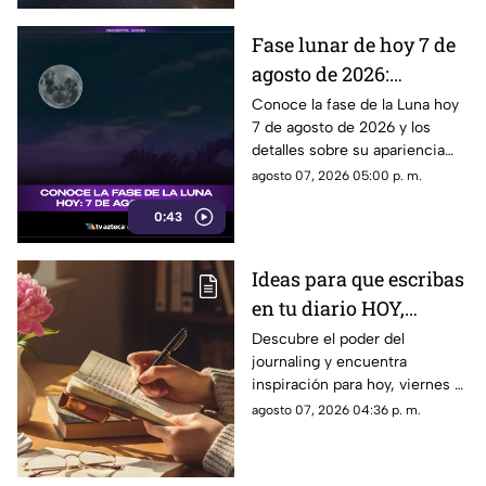
Fase lunar de hoy 7 de
agosto de 2026:
descubre cómo luce la
Conoce la fase de la Luna hoy
7 de agosto de 2026 y los
Luna y su significado
detalles sobre su apariencia
durante esta jornada.
agosto 07, 2026 05:00 p. m.
0:43
Ideas para que escribas
en tu diario HOY,
viernes 7 de junio de
Descubre el poder del
journaling y encuentra
2026: Usa este journal
inspiración para hoy, viernes 7
prompt y termina tu
de junio de 2026. Un prompt
agosto 07, 2026 04:36 p. m.
día lleno de gratitud
para reflexionar, crear y
conectar contigo mismo.