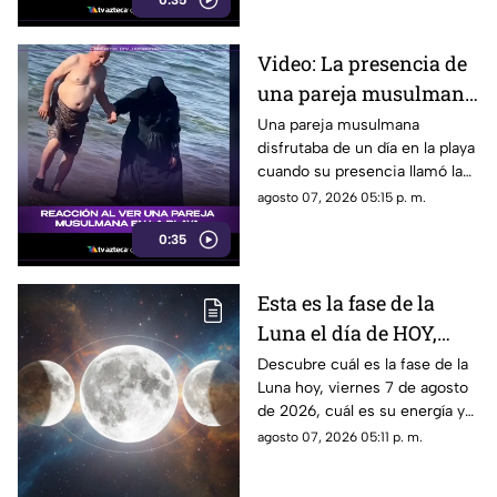
0:35
reacción de su hijo asi quedó
grabada.
Video: La presencia de
una pareja musulmana
en la playa provoca
Una pareja musulmana
disfrutaba de un día en la playa
reacciones
cuando su presencia llamó la
atención de los presentes.
agosto 07, 2026 05:15 p. m.
Este fue el momento que
0:35
desató diversas reacciones
entre quienes se encontraban
en el lugar.
Esta es la fase de la
Luna el día de HOY,
viernes 7 de agosto de
Descubre cuál es la fase de la
Luna hoy, viernes 7 de agosto
2026: ¿Cómo se verá el
de 2026, cuál es su energía y
astro durante la noche?
cómo nos podría afectar.
agosto 07, 2026 05:11 p. m.
Conoce todas las fases
lunares.