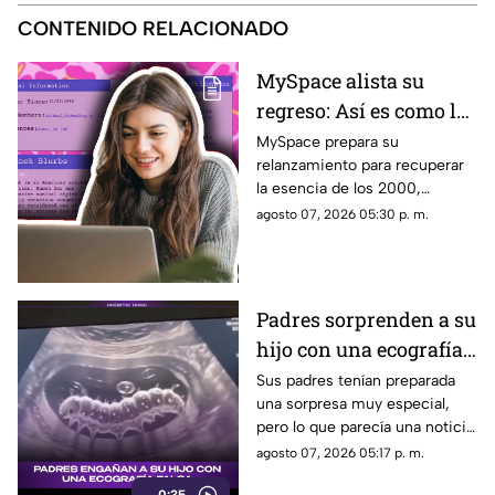
CONTENIDO RELACIONADO
MySpace alista su
regreso: Así es como la
icónica red social
MySpace prepara su
relanzamiento para recuperar
busca volver y revivir
la esencia de los 2000,
la esencia de los años
conectando a músicos y
agosto 07, 2026 05:30 p. m.
2000
creadores con sus fans. Aquí
los detalles de la red social.
Padres sorprenden a su
hijo con una ecografía
falsa y su reacción se
Sus padres tenían preparada
una sorpresa muy especial,
vuelve inolvidable
pero lo que parecía una noticia
increíble terminó siendo una
agosto 07, 2026 05:17 p. m.
broma que nadie esperaba. La