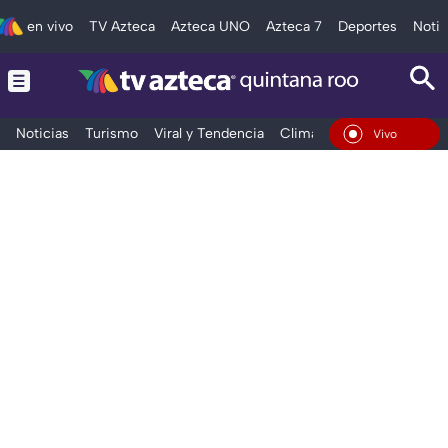
en vivo
TV Azteca
Azteca UNO
Azteca 7
Deportes
Notic
Noticias
Turismo
Viral y Tendencia
Clima
Tráfico
Deporte
En Vivo