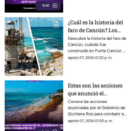
0:41
¿Cuál es la historia del
faro de Cancún? Los
detalles sobre el orgien
Descubre la historia del faro de
Cancún, cuándo fue
del icónico lugar en la
construido en Punta Cancún y
Zona Hotelera
por qué. Conoce su origen,
agosto 07, 2026 01:22 p. m.
acceso y todos los detalles al
respecto.
Estas son las acciones
que anunció el
Gobierno de Quintana
Conoce las acciones
anunciadas por el Gobierno de
Roo para combatir el
Quintana Roo para combatir el
sargazo en 2026
sargazo y mantener limpias las
agosto 07, 2026 01:00 p. m.
playas en 2026.