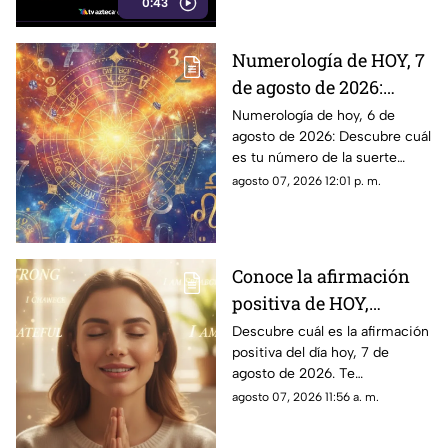
0:43
Numerología de HOY, 7
de agosto de 2026:
¿Cuál es el número de
Numerología de hoy, 6 de
agosto de 2026: Descubre cuál
la suerte de este
es tu número de la suerte
viernes para cada
según tu signo zodiacal.
agosto 07, 2026 12:01 p. m.
signo del zodiaco?
Predicciones diarias para todo
el zodiaco.
Conoce la afirmación
positiva de HOY,
viernes 7 de agosto de
Descubre cuál es la afirmación
positiva del día hoy, 7 de
2026: Repite estas
agosto de 2026. Te
palabras y llena tu día
compartimos un mensaje
agosto 07, 2026 11:56 a. m.
de energía
motivador para empezar con
energía y atraer abundancia.