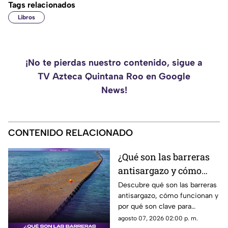
Tags relacionados
Libros
¡No te pierdas nuestro contenido, sigue a
TV Azteca Quintana Roo en Google
News!
CONTENIDO RELACIONADO
¿Qué son las barreras
antisargazo y cómo
ayudan a proteger las
Descubre qué son las barreras
antisargazo, cómo funcionan y
playas de Quintana
por qué son clave para
Roo?
proteger las playas de
agosto 07, 2026 02:00 p. m.
Quintana Roo.