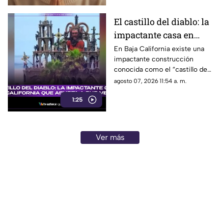
El castillo del diablo: la
impactante casa en
Baja California que
En Baja California existe una
impactante construcción
asusta a sus vecinos
conocida como el “castillo del
diablo” y aquí te compartimos
agosto 07, 2026 11:54 a. m.
todos los detalles.
1:25
Ver más