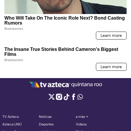
TV Azteca
Noticias
a más +
Azteca UNO
Deportes
Videos