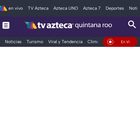
en vivo
TV Azteca
Azteca UNO
Azteca 7
Deportes
Notic
Noticias
Turismo
Viral y Tendencia
Clima
Tráfico
Deporte
En Vivo