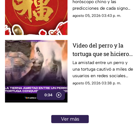
horóscopo chino y las
para cada signo del
predicciones de cada signo
zodiaco
para el día de hoy, miércoles 5
agosto 05, 2026 03:43 p. m.
de agosto de 2026. ¿Qué te
depara el destino?
Video del perro y la
tortuga que se hicieron
amigos conquista las
La amistad entre un perro y
una tortuga cautivó a miles de
redes sociales por su
usuarios en redes sociales
ternura
gracias a un tierno video viral.
agosto 05, 2026 03:38 p. m.
0:34
Ver más