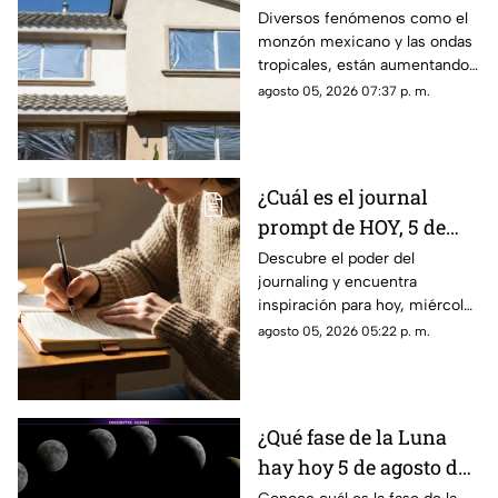
con papel aluminio,
Diversos fenómenos como el
monzón mexicano y las ondas
esto explica la ciencia
tropicales, están aumentando
las temperaturas en todo el
agosto 05, 2026 07:37 p. m.
país. Te contamos si el papel
aluminio en las ventanas es un
truco eficaz para el calor.
¿Cuál es el journal
prompt de HOY, 5 de
agosto de 2026? Utiliza
Descubre el poder del
journaling y encuentra
este texto para escribir
inspiración para hoy, miércoles
en tu diario y
5 de agosto de 2026. Un
agosto 05, 2026 05:22 p. m.
reflexionar sobre tu día
prompt para reflexionar, crear
y conectar contigo mismo.
¿Qué fase de la Luna
hay hoy 5 de agosto de
2026? Descubre cómo