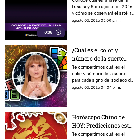
Conoce cuál es la fase de la
Luna hoy 5 de agosto de 2026
se verá el satélite esta
y cómo se observará el satélite
noche
natural durante la noche.
agosto 05, 2026 05:00 p. m.
0:38
¿Cuál es el color y
número de la suerte
HOY, 5 de agosto de
Te compartimos cuál es el
color y número de la suerte
2026? Predicciones de
para cada signo del zodiaco de
Mhoni Vidente para
acuerdo al horóscopo de
agosto 05, 2026 04:04 p. m.
cada signo este
Mhoni Vidente de hoy, 5 de
miércoles
agosto.
Horóscopo Chino de
HOY: Predicciones este
5 de agosto de 2026
Te compartimos cuál es el