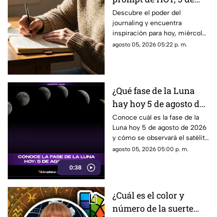
agosto de 2026? Utiliza
Descubre el poder del
journaling y encuentra
este texto para escribir
inspiración para hoy, miércoles
en tu diario y
5 de agosto de 2026. Un
agosto 05, 2026 05:22 p. m.
reflexionar sobre tu día
prompt para reflexionar, crear
y conectar contigo mismo.
¿Qué fase de la Luna
hay hoy 5 de agosto de
2026? Descubre cómo
Conoce cuál es la fase de la
Luna hoy 5 de agosto de 2026
se verá el satélite esta
y cómo se observará el satélite
noche
natural durante la noche.
agosto 05, 2026 05:00 p. m.
0:38
¿Cuál es el color y
número de la suerte