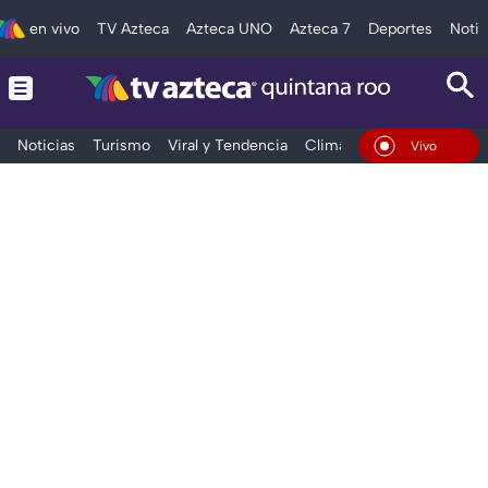
en vivo
TV Azteca
Azteca UNO
Azteca 7
Deportes
Notic
Noticias
Turismo
Viral y Tendencia
Clima
Tráfico
Deporte
En Vivo