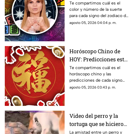
HOY, 5 de agosto de
Te compartimos cuál es el
color y número de la suerte
2026? Predicciones de
para cada signo del zodiaco de
Mhoni Vidente para
acuerdo al horóscopo de
agosto 05, 2026 04:04 p. m.
cada signo este
Mhoni Vidente de hoy, 5 de
miércoles
agosto.
Horóscopo Chino de
HOY: Predicciones este
5 de agosto de 2026
Te compartimos cuál es el
horóscopo chino y las
para cada signo del
predicciones de cada signo
zodiaco
para el día de hoy, miércoles 5
agosto 05, 2026 03:43 p. m.
de agosto de 2026. ¿Qué te
depara el destino?
Video del perro y la
tortuga que se hicieron
amigos conquista las
La amistad entre un perro y