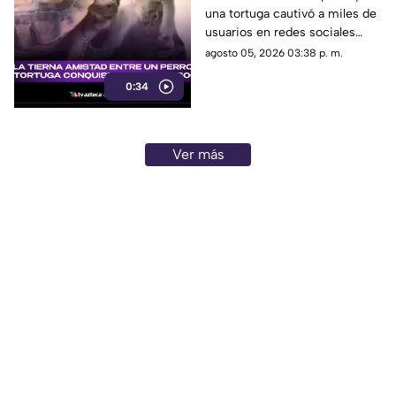
una tortuga cautivó a miles de
redes sociales por su
usuarios en redes sociales
ternura
gracias a un tierno video viral.
agosto 05, 2026 03:38 p. m.
0:34
Ver más