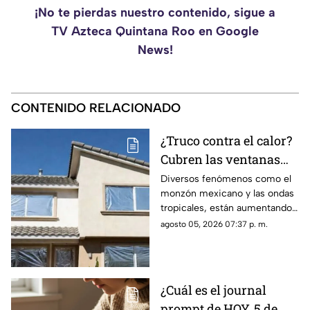
¡No te pierdas nuestro contenido, sigue a
TV Azteca Quintana Roo en Google
News!
CONTENIDO RELACIONADO
¿Truco contra el calor?
Cubren las ventanas
con papel aluminio,
Diversos fenómenos como el
monzón mexicano y las ondas
esto explica la ciencia
tropicales, están aumentando
las temperaturas en todo el
agosto 05, 2026 07:37 p. m.
país. Te contamos si el papel
aluminio en las ventanas es un
truco eficaz para el calor.
¿Cuál es el journal
prompt de HOY, 5 de