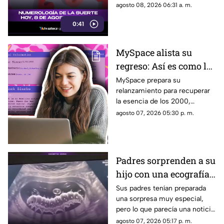
la numerología tiene para ti.
agosto 08, 2026 06:31 a. m.
0:41
MySpace alista su
regreso: Así es como la
icónica red social
MySpace prepara su
relanzamiento para recuperar
busca volver y revivir
la esencia de los 2000,
la esencia de los años
conectando a músicos y
agosto 07, 2026 05:30 p. m.
2000
creadores con sus fans. Aquí
los detalles de la red social.
Padres sorprenden a su
hijo con una ecografía
falsa y su reacción se
Sus padres tenían preparada
una sorpresa muy especial,
vuelve inolvidable
pero lo que parecía una noticia
increíble terminó siendo una
agosto 07, 2026 05:17 p. m.