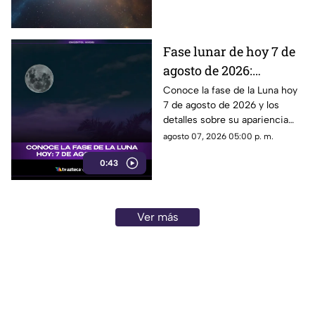
lunares.
Fase lunar de hoy 7 de
agosto de 2026:
descubre cómo luce la
Conoce la fase de la Luna hoy
7 de agosto de 2026 y los
Luna y su significado
detalles sobre su apariencia
durante esta jornada.
agosto 07, 2026 05:00 p. m.
0:43
Ver más