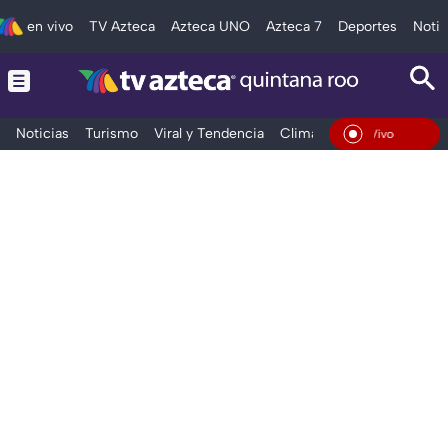
en vivo
TV Azteca
Azteca UNO
Azteca 7
Deportes
Notic
Noticias
Turismo
Viral y Tendencia
Clima
Tráfico
Deporte
En Vivo