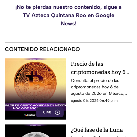
¡No te pierdas nuestro contenido, sigue a
TV Azteca Quintana Roo en Google
News!
CONTENIDO RELACIONADO
Precio de las
criptomonedas hoy 6
de agosto de 2026 en
Consulta el precio de las
criptomonedas hoy 6 de
México: Bitcoin,
agosto de 2026 en México,
Ethereum y más
con las cotizaciones de
agosto 06, 2026 06:49 p. m.
Bitcoin, Ethereum y más.
0:40
¿Qué fase de la Luna