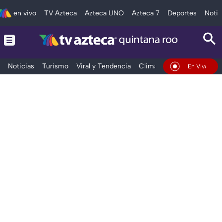
en vivo
TV Azteca
Azteca UNO
Azteca 7
Deportes
Notic
Noticias
Turismo
Viral y Tendencia
Clima
Tráfico
Deporte
En Vivo