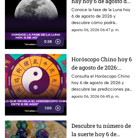
hay hoy 6 de agosto de
2026? Descubre cómo
Conoce la fase de la Luna hoy
6 de agosto de 2026 y
se verá el satélite esta
descubre cómo podrá
noche
observarse el satélite natural
agosto 06, 2026 06:47 p. m.
durante la noche.
0:38
Horóscopo Chino hoy 6
de agosto de 2026:
predicciones para cada
Consulta el Horóscopo Chino
hoy 6 de agosto de 2026 y
signo del zodiaco chino
descubre las predicciones para
el amor, dinero, salud y trabajo.
agosto 06, 2026 06:45 p. m.
1:00
Descubre tu número de
la suerte hoy 6 de