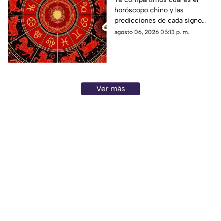
horóscopo chino y las
jueves 6 de agosto de
predicciones de cada signo
2026?
para el día de hoy, jueves 6 de
agosto 06, 2026 05:13 p. m.
agosto de 2026. ¿Qué te
depara el destino?
Ver más