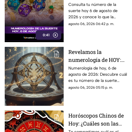
agosto de 2026 según la
Consulta tu número de la
suerte hoy 6 de agosto de
numerología y su
2026 y conoce lo que la
significado
numerología revela para este
agosto 06, 2026 06:42 p. m.
día.
0:41
Revelamos la
numerología de HOY:
Conoce el número de la
Numerología de hoy, 6 de
agosto de 2026: Descubre cuál
suerte de este jueves 6
es tu número de la suerte
de agosto de 2026, para
según tu signo zodiacal.
agosto 06, 2026 05:15 p. m.
cada signo del zodiaco
Predicciones diarias para todo
el zodiaco.
Horóscopos Chinos de
Hoy: ¿Cuáles son las
predicciones para este
Te compartimos cuál es el