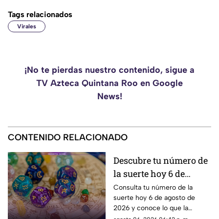
Tags relacionados
Virales
¡No te pierdas nuestro contenido, sigue a
TV Azteca Quintana Roo en Google
News!
CONTENIDO RELACIONADO
Descubre tu número de
la suerte hoy 6 de
agosto de 2026 según la
Consulta tu número de la
suerte hoy 6 de agosto de
numerología y su
2026 y conoce lo que la
significado
numerología revela para este