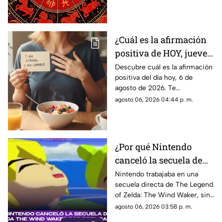
agosto de 2026. ¿Qué te
depara el destino?
¿Cuál es la afirmación
positiva de HOY, jueves
6 de agosto de 2026?
Descubre cuál es la afirmación
positiva del día hoy, 6 de
Repite estas palabras y
agosto de 2026. Te
llena tu día de energía
compartimos un mensaje
agosto 06, 2026 04:44 p. m.
motivador para empezar con
energía y atraer abundancia.
¿Por qué Nintendo
canceló la secuela de
Zelda The Wind
Nintendo trabajaba en una
secuela directa de The Legend
Waker? Aquí te
of Zelda: The Wind Waker, sin
explicamos la razón
embargo, fue cancelada. Aquí
agosto 06, 2026 03:58 p. m.
los detalles al respecto.