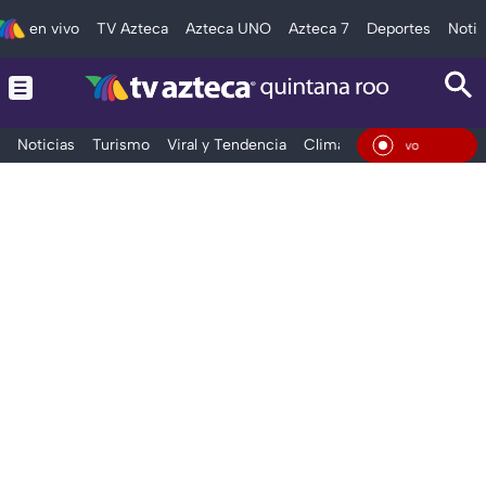
en vivo
TV Azteca
Azteca UNO
Azteca 7
Deportes
Notic
Noticias
Turismo
Viral y Tendencia
Clima
Tráfico
Deporte
En Vivo