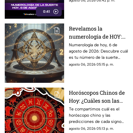
agosto 06, 2026 06:42 p. m.
día.
0:41
Revelamos la
numerología de HOY:
Conoce el número de la
Numerología de hoy, 6 de
agosto de 2026: Descubre cuál
suerte de este jueves 6
es tu número de la suerte
de agosto de 2026, para
según tu signo zodiacal.
agosto 06, 2026 05:15 p. m.
cada signo del zodiaco
Predicciones diarias para todo
el zodiaco.
Horóscopos Chinos de
Hoy: ¿Cuáles son las
predicciones para este
Te compartimos cuál es el
horóscopo chino y las
jueves 6 de agosto de
predicciones de cada signo
2026?
para el día de hoy, jueves 6 de
agosto 06, 2026 05:13 p. m.