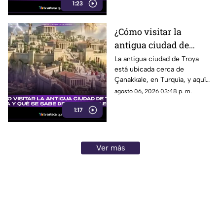
1:23
¿Cómo visitar la
antigua ciudad de
Troya en Turquía y qué
La antigua ciudad de Troya
está ubicada cerca de
se sabe de su origen
Çanakkale, en Turquía, y aquí
legendario?
te explicamos todos los
agosto 06, 2026 03:48 p. m.
detalles al respecto.
1:17
Ver más