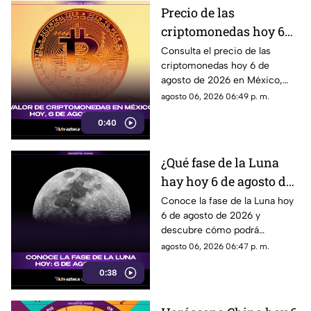
Precio de las
criptomonedas hoy 6
de agosto de 2026 en
Consulta el precio de las
criptomonedas hoy 6 de
México: Bitcoin,
agosto de 2026 en México,
Ethereum y más
con las cotizaciones de
agosto 06, 2026 06:49 p. m.
Bitcoin, Ethereum y más.
0:40
¿Qué fase de la Luna
hay hoy 6 de agosto de
2026? Descubre cómo
Conoce la fase de la Luna hoy
6 de agosto de 2026 y
se verá el satélite esta
descubre cómo podrá
noche
observarse el satélite natural
agosto 06, 2026 06:47 p. m.
durante la noche.
0:38