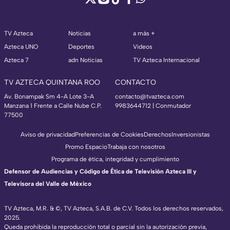
TV Azteca
Noticias
a más +
Azteca UNO
Deportes
Videos
Azteca 7
adn Noticias
TV Azteca Internacional
TV AZTECA QUINTANA ROO
CONTACTO
Av. Bonampak Sm 4-A Lote 3-A
contacto@tvazteca.com
Manzana 1 Frente a Calle Nube C.P.
9983644712 | Conmutador
77500
Aviso de privacidad
Preferencias de Cookies
Derechos
Inversionistas
Promo Espacio
Trabaja con nosotros
Programa de ética, integridad y cumplimiento
Defensor de Audiencias y Código de Ética de Televisión Azteca III y
Televisora del Valle de México
TV Azteca, M.R. & ©, TV Azteca, S.A.B. de C.V. Todos los derechos reservados,
2025.
Queda prohibida la reproducción total o parcial sin la autorización previa,