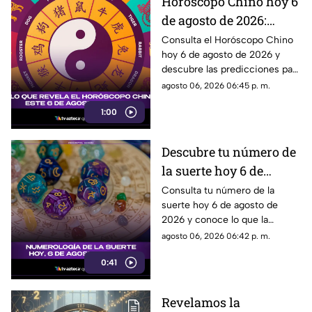
Horóscopo Chino hoy 6
de agosto de 2026:
predicciones para cada
Consulta el Horóscopo Chino
hoy 6 de agosto de 2026 y
signo del zodiaco chino
descubre las predicciones para
el amor, dinero, salud y trabajo.
agosto 06, 2026 06:45 p. m.
1:00
Descubre tu número de
la suerte hoy 6 de
agosto de 2026 según la
Consulta tu número de la
suerte hoy 6 de agosto de
numerología y su
2026 y conoce lo que la
significado
numerología revela para este
agosto 06, 2026 06:42 p. m.
día.
0:41
Revelamos la