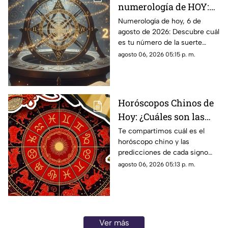
numerología de HOY:
Conoce el número de la
Numerología de hoy, 6 de
agosto de 2026: Descubre cuál
suerte de este jueves 6
es tu número de la suerte
de agosto de 2026, para
según tu signo zodiacal.
agosto 06, 2026 05:15 p. m.
cada signo del zodiaco
Predicciones diarias para todo
el zodiaco.
Horóscopos Chinos de
Hoy: ¿Cuáles son las
predicciones para este
Te compartimos cuál es el
horóscopo chino y las
jueves 6 de agosto de
predicciones de cada signo
2026?
para el día de hoy, jueves 6 de
agosto 06, 2026 05:13 p. m.
agosto de 2026. ¿Qué te
depara el destino?
Ver más