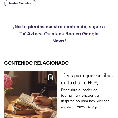
Redes Sociales
¡No te pierdas nuestro contenido, sigue a
TV Azteca Quintana Roo en Google
News!
CONTENIDO RELACIONADO
Ideas para que escribas
en tu diario HOY,
viernes 7 de junio de
Descubre el poder del
journaling y encuentra
2026: Usa este journal
inspiración para hoy, viernes 7
prompt y termina tu
de junio de 2026. Un prompt
agosto 07, 2026 04:36 p. m.
día lleno de gratitud
para reflexionar, crear y
conectar contigo mismo.