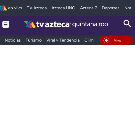
en vivo
TV Azteca
Azteca UNO
Azteca 7
Deportes
Notic
Noticias
Turismo
Viral y Tendencia
Clima
Tráfico
Deporte
En Vivo