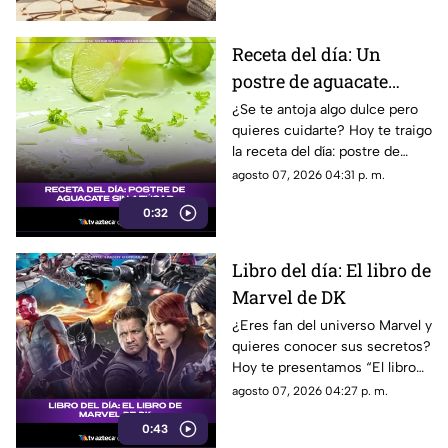
Receta del día: Un
postre de aguacate
saludable y sin azúcar
¿Se te antoja algo dulce pero
quieres cuidarte? Hoy te traigo
la receta del día: postre de
aguacate sin azúcar que te va
agosto 07, 2026 04:31 p. m.
a volar la cabeza.
0:32
Libro del día: El libro de
Marvel de DK
¿Eres fan del universo Marvel y
quieres conocer sus secretos?
Hoy te presentamos “El libro
de Marvel de DK”, una guía
agosto 07, 2026 04:27 p. m.
imprescindible para descubrir
0:43
la historia de tus héroes