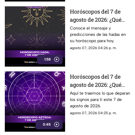
favoritos.
Horóscopos del 7 de
agosto de 2026: ¿Qué
revelan las hadas hoy?
Conoce el mensaje y
predicciones de las hadas en
su horóscopo para hoy.
agosto 07, 2026 04:26 p. m.
1:58
Horóscopos del 7 de
agosto de 2026: ¿Qué
revelan los aztecas
Aquí te traemos lo que deparan
los signos para ti este 7 de
hoy?
agosto de 2026.
agosto 07, 2026 04:25 p. m.
0:45