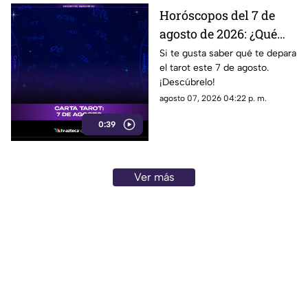
Horóscopos del 7 de
agosto de 2026: ¿Qué
revelan las cartas del
Si te gusta saber qué te depara
el tarot este 7 de agosto.
tarot?
¡Descúbrelo!
agosto 07, 2026 04:22 p. m.
0:39
Ver más