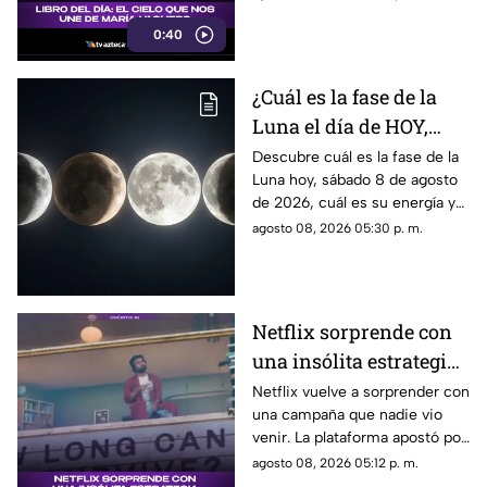
0:40
¿Cuál es la fase de la
Luna el día de HOY,
sábado 8 de agosto de
Descubre cuál es la fase de la
Luna hoy, sábado 8 de agosto
2026? Así se verá el
de 2026, cuál es su energía y
astro durante la noche
cómo nos podría afectar.
agosto 08, 2026 05:30 p. m.
Conoce todas las fases
lunares.
Netflix sorprende con
una insólita estrategia
para promocionar su
Netflix vuelve a sorprender con
una campaña que nadie vio
nuevo thriller
venir. La plataforma apostó por
una estrategia tan inusual
agosto 08, 2026 05:12 p. m.
como impactante para