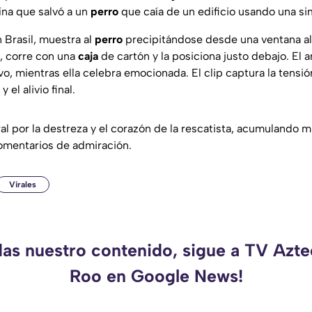
ína que salvó a un
perro
que caía de un edificio usando una s
 Brasil, muestra al
perro
precipitándose desde una ventana alta
e, corre con una
caja
de cartón y la posiciona justo debajo. El 
lvo, mientras ella celebra emocionada. El clip captura la tensi
 el alivio final.
iral por la destreza y el corazón de la rescatista, acumulando m
omentarios de admiración.
Virales
das nuestro contenido, sigue a TV Azt
Roo en Google News!