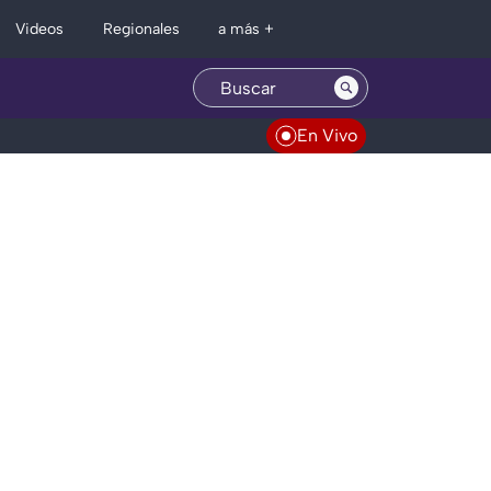
Regionales
Videos
a más +
En Vivo