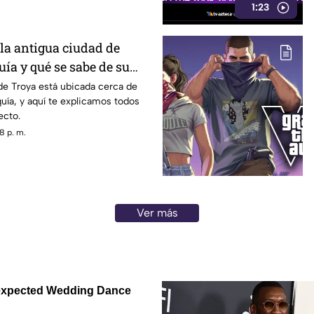
1:23
la antigua ciudad de
ía y qué se sabe de su
ario?
de Troya está ubicada cerca de
uía, y aquí te explicamos todos
ecto.
8 p. m.
Ver más