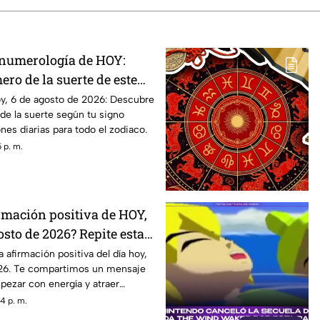
 numerología de HOY:
ro de la suerte de este
osto de 2026, para cada
y, 6 de agosto de 2026: Descubre
de la suerte según tu signo
iaco
nes diarias para todo el zodiaco.
 p. m.
irmación positiva de HOY,
osto de 2026? Repite estas
na tu día de energía
 afirmación positiva del día hoy,
26. Te compartimos un mensaje
pezar con energía y atraer
4 p. m.