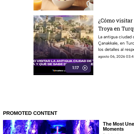
¿Cómo visitar 
Troya en Turqu
origen legend
La antigua ciudad 
Çanakkale, en Turq
los detalles al resp
agosto 06, 2026 03:4
1:17