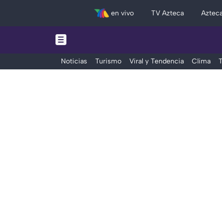
en vivo
TV Azteca
Aztec
Noticias
Turismo
Viral y Tendencia
Clima
T