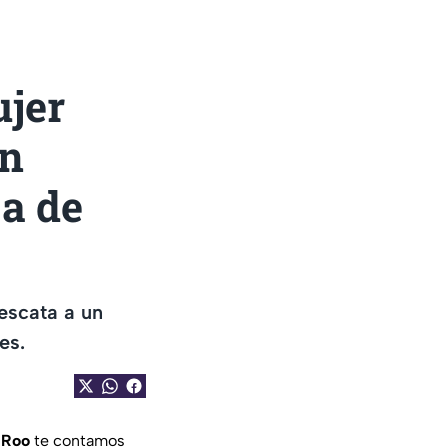
jer
un
ja de
rescata a un
es.
 Roo
te contamos