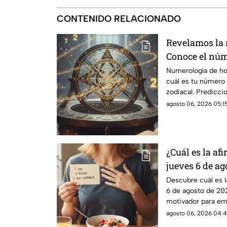
CONTENIDO RELACIONADO
Revelamos la
Conoce el núme
jueves 6 de ag
Numerología de ho
cuál es tu número 
signo del zod
zodiacal. Prediccio
agosto 06, 2026 05:15
¿Cuál es la af
jueves 6 de ag
palabras y lle
Descubre cuál es la
6 de agosto de 20
motivador para em
abundancia.
agosto 06, 2026 04:4