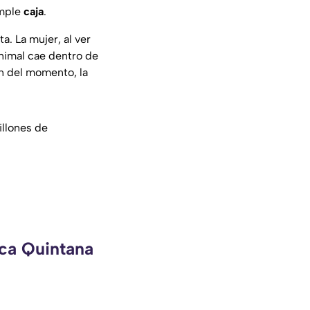
imple
caja
.
. La mujer, al ver
animal cae dentro de
ón del momento, la
illones de
eca Quintana