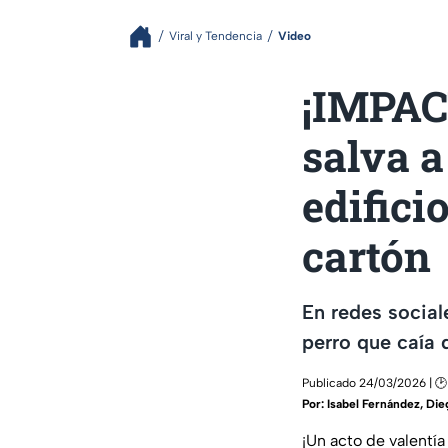
Viral y Tendencia
Video
¡IMPAC
salva a
edifici
cartón
En redes social
perro que caía d
Publicado 24/03/2026 | 🕑
Por:
Isabel Fernández
,
Die
¡Un acto de valentí