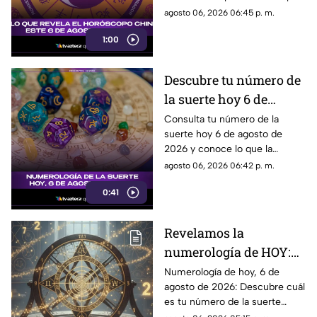
el amor, dinero, salud y trabajo.
agosto 06, 2026 06:45 p. m.
1:00
Descubre tu número de
la suerte hoy 6 de
agosto de 2026 según la
Consulta tu número de la
suerte hoy 6 de agosto de
numerología y su
2026 y conoce lo que la
significado
numerología revela para este
agosto 06, 2026 06:42 p. m.
día.
0:41
Revelamos la
numerología de HOY:
Conoce el número de la
Numerología de hoy, 6 de
agosto de 2026: Descubre cuál
suerte de este jueves 6
es tu número de la suerte
de agosto de 2026, para
según tu signo zodiacal.