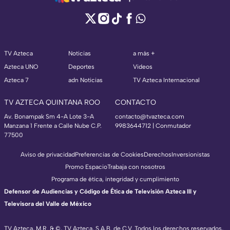
TV Azteca
Noticias
a más +
Azteca UNO
Deportes
Videos
Azteca 7
adn Noticias
TV Azteca Internacional
TV AZTECA QUINTANA ROO
CONTACTO
Av. Bonampak Sm 4-A Lote 3-A
contacto@tvazteca.com
Manzana 1 Frente a Calle Nube C.P.
9983644712 | Conmutador
77500
Aviso de privacidad
Preferencias de Cookies
Derechos
Inversionistas
Promo Espacio
Trabaja con nosotros
Programa de ética, integridad y cumplimiento
Defensor de Audiencias y Código de Ética de Televisión Azteca III y
Televisora del Valle de México
TV Azteca, M.R. & ©, TV Azteca, S.A.B. de C.V. Todos los derechos reservados,