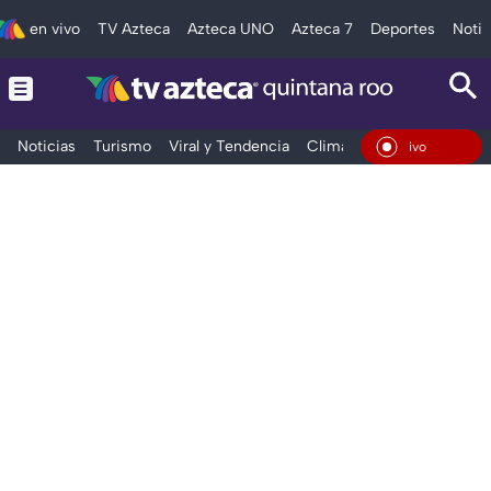
en vivo
TV Azteca
Azteca UNO
Azteca 7
Deportes
Notic
Noticias
Turismo
Viral y Tendencia
Clima
Tráfico
Deporte
En Vivo