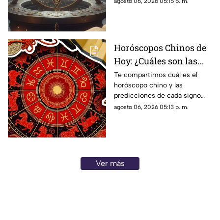
agosto 06, 2026 05:15 p. m.
cada signo del zodiaco
Predicciones diarias para todo
el zodiaco.
Horóscopos Chinos de
Hoy: ¿Cuáles son las
predicciones para este
Te compartimos cuál es el
horóscopo chino y las
jueves 6 de agosto de
predicciones de cada signo
2026?
para el día de hoy, jueves 6 de
agosto 06, 2026 05:13 p. m.
agosto de 2026. ¿Qué te
depara el destino?
Ver más