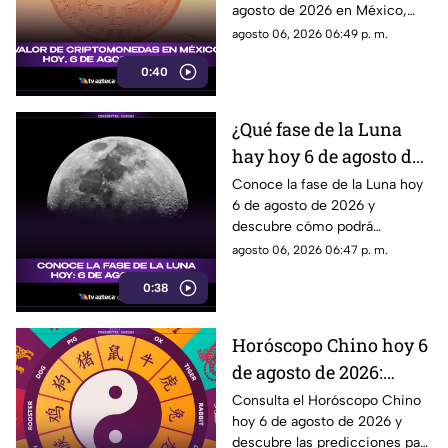
agosto de 2026 en México,
Ethereum y más
con las cotizaciones de
agosto 06, 2026 06:49 p. m.
Bitcoin, Ethereum y más.
0:40
¿Qué fase de la Luna
hay hoy 6 de agosto de
2026? Descubre cómo
Conoce la fase de la Luna hoy
6 de agosto de 2026 y
se verá el satélite esta
descubre cómo podrá
noche
observarse el satélite natural
agosto 06, 2026 06:47 p. m.
durante la noche.
0:38
Horóscopo Chino hoy 6
de agosto de 2026:
predicciones para cada
Consulta el Horóscopo Chino
hoy 6 de agosto de 2026 y
signo del zodiaco chino
descubre las predicciones para