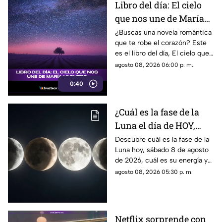
Libro del día: El cielo
que nos une de María
Vaquero
¿Buscas una novela romántica
que te robe el corazón? Este
es el libro del día, El cielo que
nos une, de María Vaquero.
agosto 08, 2026 06:00 p. m.
0:40
¿Cuál es la fase de la
Luna el día de HOY,
sábado 8 de agosto de
Descubre cuál es la fase de la
Luna hoy, sábado 8 de agosto
2026? Así se verá el
de 2026, cuál es su energía y
astro durante la noche
cómo nos podría afectar.
agosto 08, 2026 05:30 p. m.
Conoce todas las fases
lunares.
Netflix sorprende con