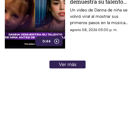
demuestra su talento
desde niña antes de su
Un video de Danna de niña se
volvió viral al mostrar sus
colaboración con
primeros pasos en la música
Belinda.
antes de su colaboración con
agosto 08, 2026 05:00 p. m.
Belinda.
0:44
Ver más