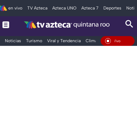
en vivo
TV Azteca
Azteca UNO
Azteca 7
Deportes
Notic
Noticias
Turismo
Viral y Tendencia
Clima
Tráfico
Deporte
En Vivo