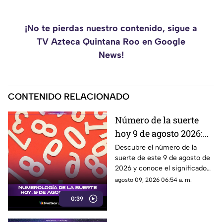
¡No te pierdas nuestro contenido, sigue a
TV Azteca Quintana Roo en Google
News!
CONTENIDO RELACIONADO
Número de la suerte
hoy 9 de agosto 2026:
descubre el mensaje de
Descubre el número de la
suerte de este 9 de agosto de
la numerología para ti
2026 y conoce el significado
que la numerología tiene para
agosto 09, 2026 06:54 a. m.
este día.
0:39