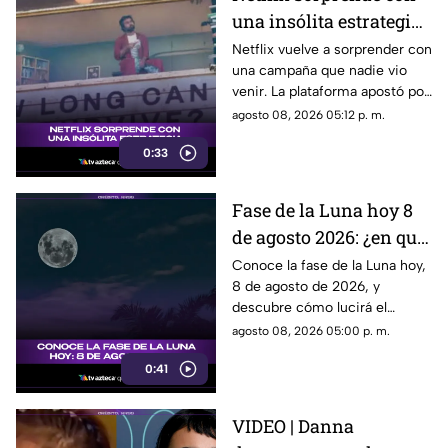
una insólita estrategia
para promocionar su
Netflix vuelve a sorprender con
una campaña que nadie vio
nuevo thriller
venir. La plataforma apostó por
una estrategia tan inusual
agosto 08, 2026 05:12 p. m.
como impactante para
0:33
promocionar su nuevo thriller.
¿Qué hizo y por qué está
llamando tanto la atención?
Fase de la Luna hoy 8
Descubre todos los detalles.
de agosto 2026: ¿en qué
etapa lunar estará esta
Conoce la fase de la Luna hoy,
8 de agosto de 2026, y
noche?
descubre cómo lucirá el
satélite natural durante esta
agosto 08, 2026 05:00 p. m.
noche.
0:41
VIDEO | Danna