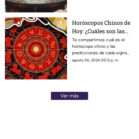
el zodiaco.
Horóscopos Chinos de
Hoy: ¿Cuáles son las
predicciones para este
Te compartimos cuál es el
horóscopo chino y las
jueves 6 de agosto de
predicciones de cada signo
2026?
para el día de hoy, jueves 6 de
agosto 06, 2026 05:13 p. m.
agosto de 2026. ¿Qué te
depara el destino?
Ver más