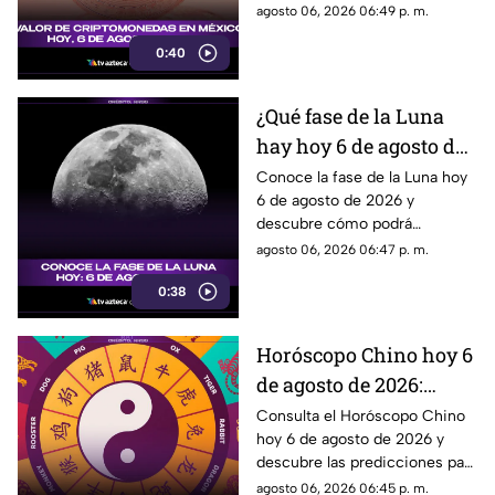
con las cotizaciones de
agosto 06, 2026 06:49 p. m.
Bitcoin, Ethereum y más.
0:40
¿Qué fase de la Luna
hay hoy 6 de agosto de
2026? Descubre cómo
Conoce la fase de la Luna hoy
6 de agosto de 2026 y
se verá el satélite esta
descubre cómo podrá
noche
observarse el satélite natural
agosto 06, 2026 06:47 p. m.
durante la noche.
0:38
Horóscopo Chino hoy 6
de agosto de 2026:
predicciones para cada
Consulta el Horóscopo Chino
hoy 6 de agosto de 2026 y
signo del zodiaco chino
descubre las predicciones para
el amor, dinero, salud y trabajo.
agosto 06, 2026 06:45 p. m.