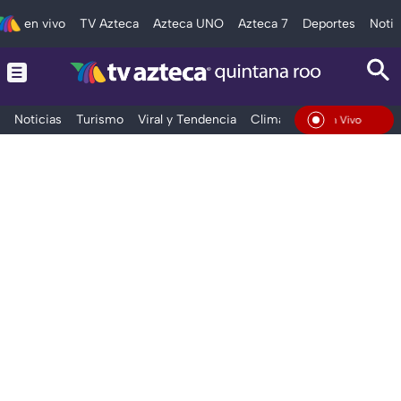
en vivo
TV Azteca
Azteca UNO
Azteca 7
Deportes
Notic
Noticias
Turismo
Viral y Tendencia
Clima
Tráfico
Deporte
En Vivo