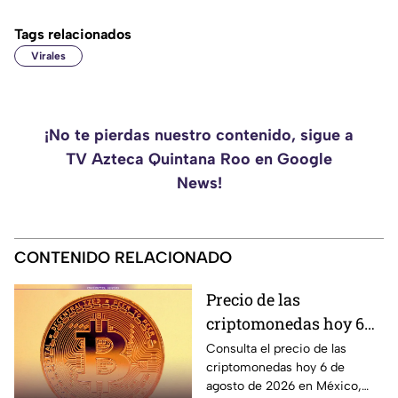
Tags relacionados
Virales
¡No te pierdas nuestro contenido, sigue a
TV Azteca Quintana Roo en Google
News!
CONTENIDO RELACIONADO
Precio de las
criptomonedas hoy 6
de agosto de 2026 en
Consulta el precio de las
criptomonedas hoy 6 de
México: Bitcoin,
agosto de 2026 en México,
Ethereum y más