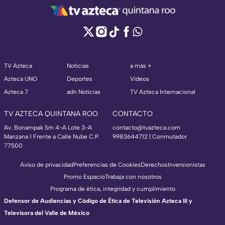
TV Azteca
Noticias
a más +
Azteca UNO
Deportes
Videos
Azteca 7
adn Noticias
TV Azteca Internacional
TV AZTECA QUINTANA ROO
CONTACTO
Av. Bonampak Sm 4-A Lote 3-A
contacto@tvazteca.com
Manzana 1 Frente a Calle Nube C.P.
9983644712 | Conmutador
77500
Aviso de privacidad
Preferencias de Cookies
Derechos
Inversionistas
Promo Espacio
Trabaja con nosotros
Programa de ética, integridad y cumplimiento
Defensor de Audiencias y Código de Ética de Televisión Azteca III y
Televisora del Valle de México