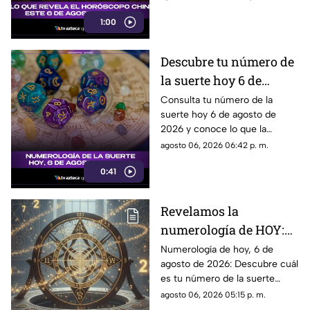
1:00
Descubre tu número de
la suerte hoy 6 de
agosto de 2026 según la
Consulta tu número de la
suerte hoy 6 de agosto de
numerología y su
2026 y conoce lo que la
significado
numerología revela para este
agosto 06, 2026 06:42 p. m.
día.
0:41
Revelamos la
numerología de HOY:
Conoce el número de la
Numerología de hoy, 6 de
agosto de 2026: Descubre cuál
suerte de este jueves 6
es tu número de la suerte
de agosto de 2026, para
según tu signo zodiacal.
agosto 06, 2026 05:15 p. m.
cada signo del zodiaco
Predicciones diarias para todo