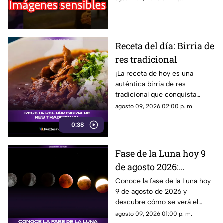
es lo que se sabe del
incidente.
Receta del día: Birria de
res tradicional
¡La receta de hoy es una
auténtica birria de res
tradicional que conquista
desde el primer bocado!
agosto 09, 2026 02:00 p. m.
0:38
Fase de la Luna hoy 9
de agosto 2026:
descubre cómo lucirá el
Conoce la fase de la Luna hoy
9 de agosto de 2026 y
satélite esta noche
descubre cómo se verá el
satélite natural durante la
agosto 09, 2026 01:00 p. m.
noche.