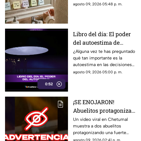
palabras y llena tu día
compartimos un mensaje
agosto 09, 2026 05:48 p. m.
de energía
motivador para empezar con
energía y atraer abundancia.
Libro del día: El poder
del autoestima de
Nathaniel Branden
¿Alguna vez te has preguntado
qué tan importante es la
autoestima en las decisiones
que tomas todos los días? En
agosto 09, 2026 05:00 p. m.
Tv Azteca Quintana Roo te
0:52
recomendamos la siguiente
lectura.
¡SE ENOJARON!
Abuelitos protagonizan
FUERTE PELEA en
Un video viral en Chetumal
muestra a dos abuelitos
Chetumal; el video se
protagonizando una fuerte
viralizó
pelea en plena vía pública; esto
agosto 09, 2026 02:41 p. m.