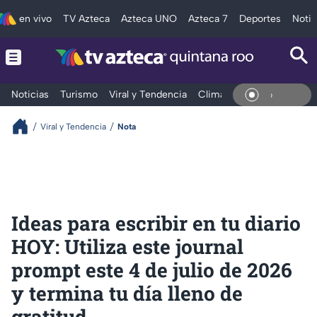
en vivo
TV Azteca
Azteca UNO
Azteca 7
Deportes
Notic
Noticias
Turismo
Viral y Tendencia
Clima
Tráfico
Deporte
En Viv
Viral y Tendencia
Nota
Ideas para escribir en tu diario
HOY: Utiliza este journal
prompt este 4 de julio de 2026
y termina tu día lleno de
gratitud