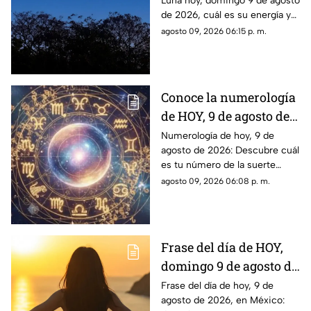
Luna hoy, domingo 9 de agosto
2026? Así se verá el
de 2026, cuál es su energía y
astro durante la noche
cómo nos podría afectar.
agosto 09, 2026 06:15 p. m.
Conoce todas las fases
lunares.
Conoce la numerología
de HOY, 9 de agosto de
2026: ¿Cuál es el
Numerología de hoy, 9 de
agosto de 2026: Descubre cuál
número de la suerte de
es tu número de la suerte
este domingo para cada
según tu signo zodiacal.
agosto 09, 2026 06:08 p. m.
signo del zodiaco?
Predicciones diarias para todo
el zodiaco.
Frase del día de HOY,
domingo 9 de agosto de
2026: Mensajes para
Frase del día de hoy, 9 de
agosto de 2026, en México:
reflexionar y compartir