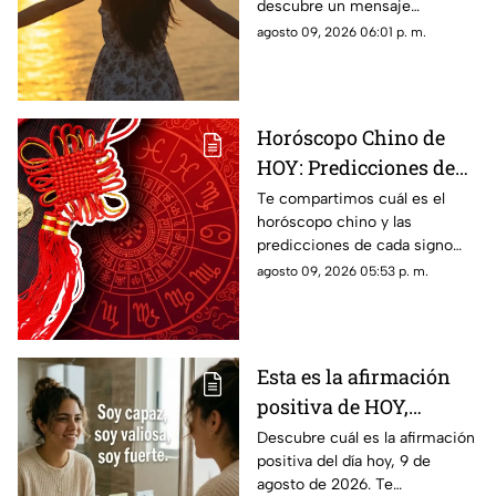
descubre un mensaje
inspirador para reflexionar y
agosto 09, 2026 06:01 p. m.
compartir con tus seres
queridos.
Horóscopo Chino de
HOY: Predicciones de
este domingo 9 de
Te compartimos cuál es el
horóscopo chino y las
agosto de 2026 para
predicciones de cada signo
cada signo del zodiaco
para el día de hoy, domingo 9
agosto 09, 2026 05:53 p. m.
de agosto de 2026. ¿Qué te
depara el destino?
Esta es la afirmación
positiva de HOY,
domingo 9 de agosto de
Descubre cuál es la afirmación
positiva del día hoy, 9 de
2026: Repite estas
agosto de 2026. Te