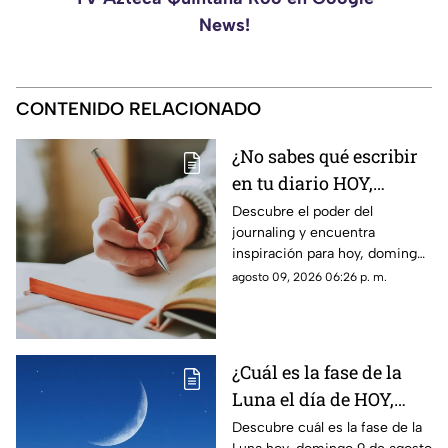
News!
CONTENIDO RELACIONADO
¿No sabes qué escribir
en tu diario HOY,
domingo 9 de agosto de
Descubre el poder del
journaling y encuentra
2026? Usa este journal
inspiración para hoy, domingo
prompt
9 de agosto de 2026. Un
agosto 09, 2026 06:26 p. m.
prompt para reflexionar, crear
y conectar contigo mismo.
¿Cuál es la fase de la
Luna el día de HOY,
domingo 9 de agosto de
Descubre cuál es la fase de la