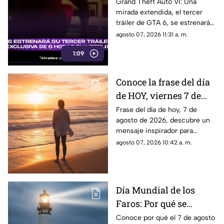
6 horas en Netflix:
Grand Theft Auto VI: Una
mirada extendida, el tercer
¿Cuándo será el estreno
tráiler de GTA 6, se estrenará
del avance del Grand
en Netflix y aquí te
agosto 07, 2026 11:31 a. m.
Theft Auto VI?
compartimos todos los
1:09
detalles al respecto.
Conoce la frase del día
de HOY, viernes 7 de
agosto de 2026, y
Frase del día de hoy, 7 de
agosto de 2026, descubre un
llénate de inspiración
mensaje inspirador para
con estas palabras
reflexionar y compartir con tus
agosto 07, 2026 10:42 a. m.
seres queridos. Aquí todos los
detalles.
Día Mundial de los
Faros: Por qué se
celebra el 7 de agosto y
Conoce por qué el 7 de agosto