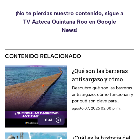
¡No te pierdas nuestro contenido, sigue a
TV Azteca Quintana Roo en Google
News!
CONTENIDO RELACIONADO
¿Qué son las barreras
antisargazo y cómo
ayudan a proteger las
Descubre qué son las barreras
antisargazo, cómo funcionan y
playas de Quintana
por qué son clave para
Roo?
proteger las playas de
agosto 07, 2026 02:00 p. m.
Quintana Roo.
0:41
¿Cuál es la historia del