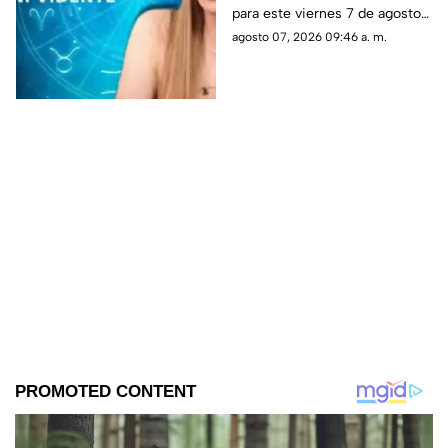
para este viernes 7 de agosto
para cada signo
de 2026 y sus predicciones
agosto 07, 2026 09:46 a. m.
zodiacal este viernes?
para cada signo del zodiaco.
Todos los detalles.