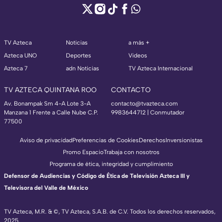
TV Azteca
Noticias
a más +
Azteca UNO
Deportes
Videos
Azteca 7
adn Noticias
TV Azteca Internacional
TV AZTECA QUINTANA ROO
CONTACTO
Av. Bonampak Sm 4-A Lote 3-A
contacto@tvazteca.com
Manzana 1 Frente a Calle Nube C.P.
9983644712 | Conmutador
77500
Aviso de privacidad
Preferencias de Cookies
Derechos
Inversionistas
Promo Espacio
Trabaja con nosotros
Programa de ética, integridad y cumplimiento
Defensor de Audiencias y Código de Ética de Televisión Azteca III y
Televisora del Valle de México
TV Azteca, M.R. & ©, TV Azteca, S.A.B. de C.V. Todos los derechos reservados,
2025.