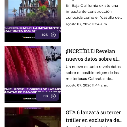
Baja California que
En Baja California existe una
impactante construcción
asusta a sus vecinos
conocida como el “castillo del
diablo” y aquí te compartimos
agosto 07, 2026 11:54 a. m.
todos los detalles.
1:25
¡INCREÍBLE! Revelan
nuevos datos sobre el
posible origen de las
Un nuevo estudio revela datos
sobre el posible origen de las
misteriosas Cataratas
misteriosas Cataratas de
de Sangre en la
Sangre en la Antártida. Aquí
agosto 07, 2026 11:44 a. m.
Antártida
todos los detalles.
1:18
GTA 6 lanzará su tercer
tráiler en exclusiva de