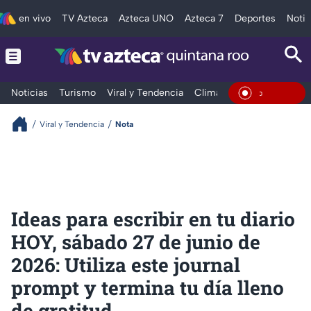
en vivo
TV Azteca
Azteca UNO
Azteca 7
Deportes
Notic
Noticias
Turismo
Viral y Tendencia
Clima
Tráfico
Deporte
En Vivo
Viral y Tendencia
Nota
Ideas para escribir en tu diario
HOY, sábado 27 de junio de
2026: Utiliza este journal
prompt y termina tu día lleno
de gratitud