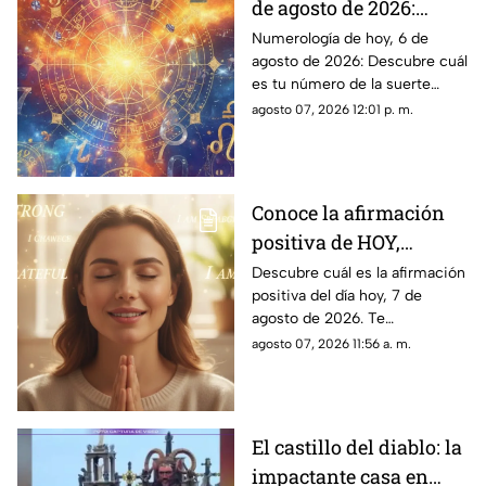
de agosto de 2026:
¿Cuál es el número de
Numerología de hoy, 6 de
agosto de 2026: Descubre cuál
la suerte de este
es tu número de la suerte
viernes para cada
según tu signo zodiacal.
agosto 07, 2026 12:01 p. m.
signo del zodiaco?
Predicciones diarias para todo
el zodiaco.
Conoce la afirmación
positiva de HOY,
viernes 7 de agosto de
Descubre cuál es la afirmación
positiva del día hoy, 7 de
2026: Repite estas
agosto de 2026. Te
palabras y llena tu día
compartimos un mensaje
agosto 07, 2026 11:56 a. m.
de energía
motivador para empezar con
energía y atraer abundancia.
El castillo del diablo: la
impactante casa en