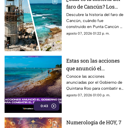
faro de Cancún? Los
detalles sobre el origen
Descubre la historia del faro de
Cancún, cuándo fue
del icónico lugar en la
construido en Punta Cancún y
Zona Hotelera
por qué. Conoce su origen,
agosto 07, 2026 01:22 p. m.
acceso y todos los detalles al
respecto.
Estas son las acciones
que anunció el
Gobierno de Quintana
Conoce las acciones
anunciadas por el Gobierno de
Roo para combatir el
Quintana Roo para combatir el
sargazo en 2026
sargazo y mantener limpias las
agosto 07, 2026 01:00 p. m.
playas en 2026.
0:43
Numerología de HOY, 7