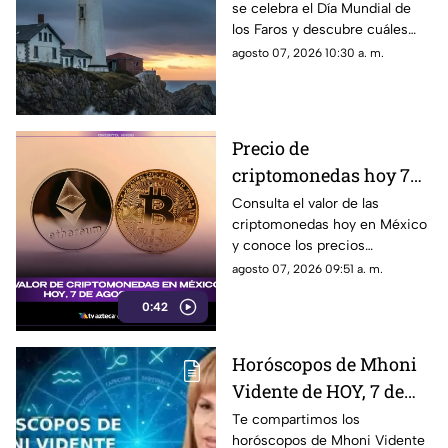
se celebra el Día Mundial de
los 5 más famosos de la
los Faros y descubre cuáles
historia
son los 5 más famosos de la
agosto 07, 2026 10:30 a. m.
historia. Aquí todos los
detalles.
Precio de
criptomonedas hoy 7
de agosto de 2026 en
Consulta el valor de las
criptomonedas hoy en México
México: Bitcoin,
y conoce los precios
Ethereum y más
actualizados de Bitcoin,
agosto 07, 2026 09:51 a. m.
Ethereum y otros activos
0:42
digitales.
Horóscopos de Mhoni
Vidente de HOY, 7 de
agosto de 2026: ¿Cuáles
Te compartimos los
horóscopos de Mhoni Vidente
son las predicciones