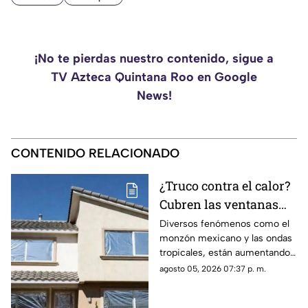
¡No te pierdas nuestro contenido, sigue a
TV Azteca Quintana Roo en Google
News!
CONTENIDO RELACIONADO
¿Truco contra el calor?
Cubren las ventanas
con papel aluminio,
Diversos fenómenos como el
monzón mexicano y las ondas
esto explica la ciencia
tropicales, están aumentando
las temperaturas en todo el
agosto 05, 2026 07:37 p. m.
país. Te contamos si el papel
aluminio en las ventanas es un