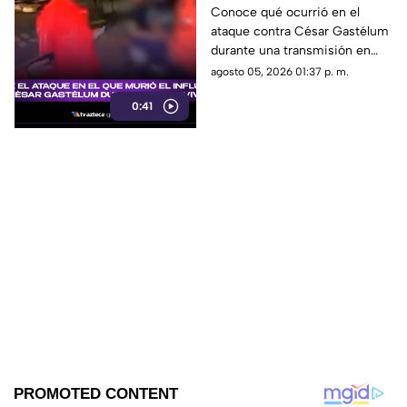
el influencer César
Conoce qué ocurrió en el
ataque contra César Gastélum
Gastélum durante un
durante una transmisión en
en vivo
vivo y lo que se sabe del caso.
agosto 05, 2026 01:37 p. m.
0:41