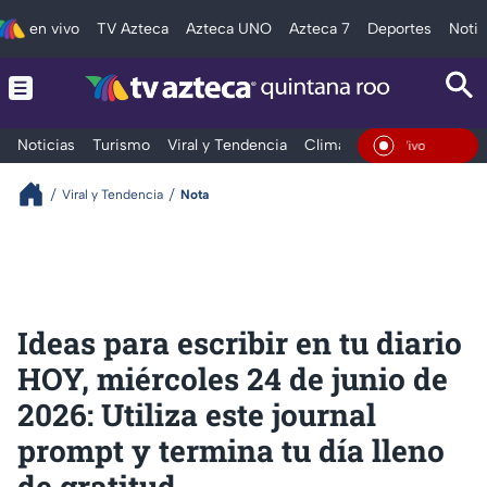
en vivo
TV Azteca
Azteca UNO
Azteca 7
Deportes
Notic
Noticias
Turismo
Viral y Tendencia
Clima
Tráfico
Deporte
En Vivo
Viral y Tendencia
Nota
Ideas para escribir en tu diario
HOY, miércoles 24 de junio de
2026: Utiliza este journal
prompt y termina tu día lleno
de gratitud