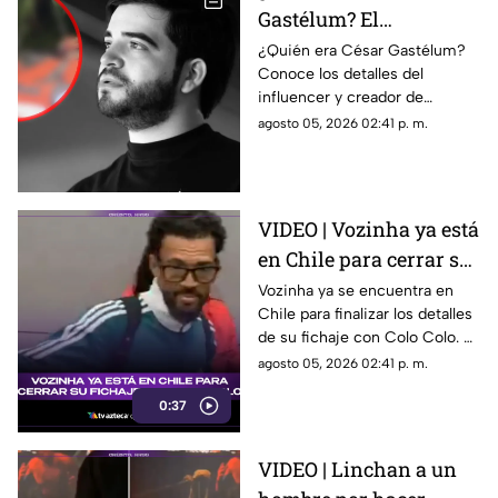
Gastélum? El
influencer 4s3s1n4d0
¿Quién era César Gastélum?
Conoce los detalles del
mientras realizaba una
influencer y creador de
transmisión en vivo en
contenido que fue asesinado
agosto 05, 2026 02:41 p. m.
Sinaloa
durante una transmisión en
vivo en Sinaloa.
VIDEO | Vozinha ya está
en Chile para cerrar su
fichaje con Colo Colo
Vozinha ya se encuentra en
Chile para finalizar los detalles
de su fichaje con Colo Colo. El
momento fue captado en
agosto 05, 2026 02:41 p. m.
video.
0:37
VIDEO | Linchan a un