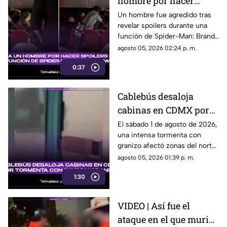
hombre por hacer
spoilers durante la
Un hombre fue agredido tras
revelar spoilers durante una
función de Spider-Man:
función de Spider-Man: Brand
Brand New Day
New Day. El momento quedó
agosto 05, 2026 02:24 p. m.
grabado en video.
0:37
Cablebús desaloja
cabinas en CDMX por
tormenta con rayos y
El sábado 1 de agosto de 2026,
una intensa tormenta con
granizo
granizo afectó zonas del norte
y oriente de la ciudad de
agosto 05, 2026 01:39 p. m.
México. Aquí más detalles.
1:30
VIDEO | Así fue el
ataque en el que murió