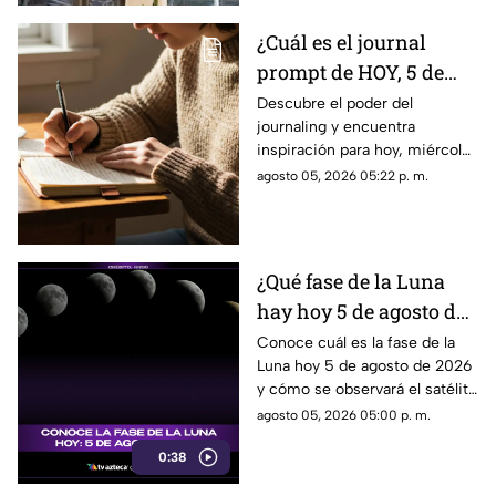
truco eficaz para el calor.
¿Cuál es el journal
prompt de HOY, 5 de
agosto de 2026? Utiliza
Descubre el poder del
journaling y encuentra
este texto para escribir
inspiración para hoy, miércoles
en tu diario y
5 de agosto de 2026. Un
agosto 05, 2026 05:22 p. m.
reflexionar sobre tu día
prompt para reflexionar, crear
y conectar contigo mismo.
¿Qué fase de la Luna
hay hoy 5 de agosto de
2026? Descubre cómo
Conoce cuál es la fase de la
Luna hoy 5 de agosto de 2026
se verá el satélite esta
y cómo se observará el satélite
noche
natural durante la noche.
agosto 05, 2026 05:00 p. m.
0:38