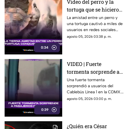
Video del perro y la
tortuga que se hicieron
amigos conquista las
La amistad entre un perro y
una tortuga cautivó a miles de
redes sociales por su
usuarios en redes sociales
ternura
gracias a un tierno video viral.
agosto 05, 2026 03:38 p. m.
0:34
VIDEO | Fuerte
tormenta sorprende a
pasajeros del Cablebús
Una fuerte tormenta
sorprendió a usuarios del
de la Línea 1 en la
Cablebús Línea 1 en la CDMX.
Ciudad de México: así
El momento fue captado en
agosto 05, 2026 03:00 p. m.
vivieron el momento
video y se volvió viral.
los pasajeros
0:39
¿Quién era César