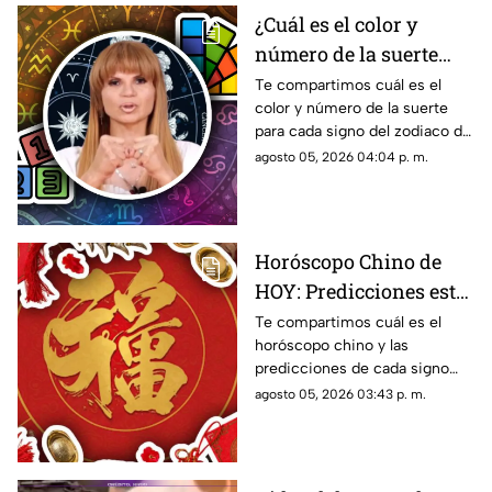
¿Cuál es el color y
número de la suerte
HOY, 5 de agosto de
Te compartimos cuál es el
color y número de la suerte
2026? Predicciones de
para cada signo del zodiaco de
Mhoni Vidente para
acuerdo al horóscopo de
agosto 05, 2026 04:04 p. m.
cada signo este
Mhoni Vidente de hoy, 5 de
miércoles
agosto.
Horóscopo Chino de
HOY: Predicciones este
5 de agosto de 2026
Te compartimos cuál es el
horóscopo chino y las
para cada signo del
predicciones de cada signo
zodiaco
para el día de hoy, miércoles 5
agosto 05, 2026 03:43 p. m.
de agosto de 2026. ¿Qué te
depara el destino?