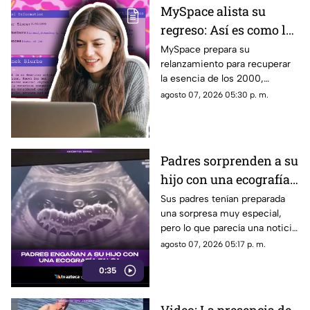
MySpace alista su
regreso: Así es como la
icónica red social
MySpace prepara su
relanzamiento para recuperar
busca volver y revivir
la esencia de los 2000,
la esencia de los años
conectando a músicos y
agosto 07, 2026 05:30 p. m.
2000
creadores con sus fans. Aquí
los detalles de la red social.
Padres sorprenden a su
hijo con una ecografía
falsa y su reacción se
Sus padres tenían preparada
una sorpresa muy especial,
vuelve inolvidable
pero lo que parecía una noticia
increíble terminó siendo una
agosto 07, 2026 05:17 p. m.
broma que nadie esperaba. La
0:35
reacción de su hijo asi quedó
grabada.