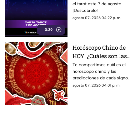
el tarot este 7 de agosto.
tarot?
¡Descúbrelo!
agosto 07, 2026 04:22 p. m.
0:39
Horóscopo Chino de
HOY: ¿Cuáles son las
predicciones de este 7
Te compartimos cuál es el
horóscopo chino y las
de agosto de 2026 para
predicciones de cada signo
cada signo del zodiaco?
para el día de hoy, viernes 7 de
agosto 07, 2026 04:01 p. m.
agosto de 2026. ¿Qué te
depara el destino?