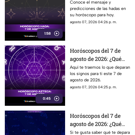
revelan las hadas hoy?
Conoce el mensaje y
predicciones de las hadas en
su horóscopo para hoy.
agosto 07, 2026 04:26 p. m.
1:58
Horóscopos del 7 de
agosto de 2026: ¿Qué
revelan los aztecas
Aquí te traemos lo que deparan
los signos para ti este 7 de
hoy?
agosto de 2026.
agosto 07, 2026 04:25 p. m.
0:45
Horóscopos del 7 de
agosto de 2026: ¿Qué
revelan las cartas del
Si te gusta saber qué te depara