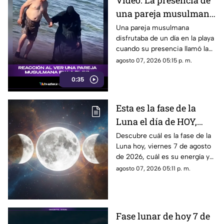
Video: La presencia de
una pareja musulmana
en la playa provoca
Una pareja musulmana
disfrutaba de un día en la playa
reacciones
cuando su presencia llamó la
atención de los presentes.
agosto 07, 2026 05:15 p. m.
Este fue el momento que
0:35
desató diversas reacciones
entre quienes se encontraban
en el lugar.
Esta es la fase de la
Luna el día de HOY,
viernes 7 de agosto de
Descubre cuál es la fase de la
Luna hoy, viernes 7 de agosto
2026: ¿Cómo se verá el
de 2026, cuál es su energía y
astro durante la noche?
cómo nos podría afectar.
agosto 07, 2026 05:11 p. m.
Conoce todas las fases
lunares.
Fase lunar de hoy 7 de