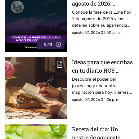
agosto de 2026:
descubre cómo luce la
Conoce la fase de la Luna hoy
7 de agosto de 2026 y los
Luna y su significado
detalles sobre su apariencia
durante esta jornada.
agosto 07, 2026 05:00 p. m.
0:43
Ideas para que escribas
en tu diario HOY,
viernes 7 de junio de
Descubre el poder del
journaling y encuentra
2026: Usa este journal
inspiración para hoy, viernes 7
prompt y termina tu
de junio de 2026. Un prompt
agosto 07, 2026 04:36 p. m.
día lleno de gratitud
para reflexionar, crear y
conectar contigo mismo.
Receta del día: Un
postre de aguacate