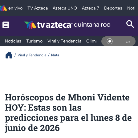
en vivo
TV Azteca
Azteca UNO
Azteca 7
Deportes
Notic
Noticias
Turismo
Viral y Tendencia
Clima
Tráfico
Deporte
En Vivo
Viral y Tendencia
Nota
Horóscopos de Mhoni Vidente
HOY: Estas son las
predicciones para el lunes 8 de
junio de 2026