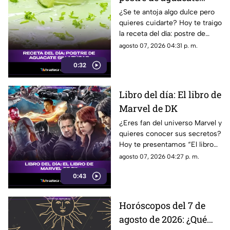
saludable y sin azúcar
¿Se te antoja algo dulce pero
quieres cuidarte? Hoy te traigo
la receta del día: postre de
aguacate sin azúcar que te va
agosto 07, 2026 04:31 p. m.
a volar la cabeza.
0:32
Libro del día: El libro de
Marvel de DK
¿Eres fan del universo Marvel y
quieres conocer sus secretos?
Hoy te presentamos “El libro
de Marvel de DK”, una guía
agosto 07, 2026 04:27 p. m.
imprescindible para descubrir
0:43
la historia de tus héroes
favoritos.
Horóscopos del 7 de
agosto de 2026: ¿Qué