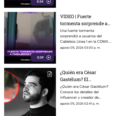
0:34
VIDEO | Fuerte
tormenta sorprende a
pasajeros del Cablebús
Una fuerte tormenta
sorprendió a usuarios del
de la Línea 1 en la
Cablebús Línea 1 en la CDMX.
Ciudad de México: así
El momento fue captado en
agosto 05, 2026 03:00 p. m.
vivieron el momento
video y se volvió viral.
los pasajeros
0:39
¿Quién era César
Gastélum? El
influencer 4s3s1n4d0
¿Quién era César Gastélum?
Conoce los detalles del
mientras realizaba una
influencer y creador de
transmisión en vivo en
contenido que fue asesinado
agosto 05, 2026 02:41 p. m.
Sinaloa
durante una transmisión en
vivo en Sinaloa.