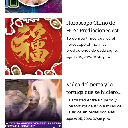
Mhoni Vidente de hoy, 5 de
miércoles
agosto.
Horóscopo Chino de
HOY: Predicciones este
5 de agosto de 2026
Te compartimos cuál es el
horóscopo chino y las
para cada signo del
predicciones de cada signo
zodiaco
para el día de hoy, miércoles 5
agosto 05, 2026 03:43 p. m.
de agosto de 2026. ¿Qué te
depara el destino?
Video del perro y la
tortuga que se hicieron
amigos conquista las
La amistad entre un perro y
una tortuga cautivó a miles de
redes sociales por su
usuarios en redes sociales
ternura
gracias a un tierno video viral.
agosto 05, 2026 03:38 p. m.