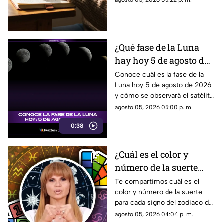
agosto 05, 2026 05:22 p. m.
reflexionar sobre tu día
prompt para reflexionar, crear
y conectar contigo mismo.
¿Qué fase de la Luna
hay hoy 5 de agosto de
2026? Descubre cómo
Conoce cuál es la fase de la
Luna hoy 5 de agosto de 2026
se verá el satélite esta
y cómo se observará el satélite
noche
natural durante la noche.
agosto 05, 2026 05:00 p. m.
0:38
¿Cuál es el color y
número de la suerte
HOY, 5 de agosto de
Te compartimos cuál es el
color y número de la suerte
2026? Predicciones de
para cada signo del zodiaco de
Mhoni Vidente para
acuerdo al horóscopo de
agosto 05, 2026 04:04 p. m.
cada signo este