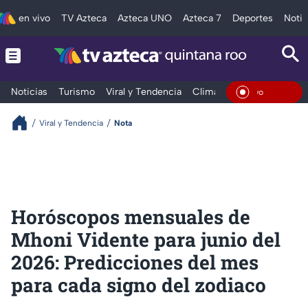
en vivo
TV Azteca
Azteca UNO
Azteca 7
Deportes
Notic
Noticias
Turismo
Viral y Tendencia
Clima
Tráfico
Deporte
En Viv
Viral y Tendencia
Nota
Horóscopos mensuales de
Mhoni Vidente para junio del
2026: Predicciones del mes
para cada signo del zodiaco