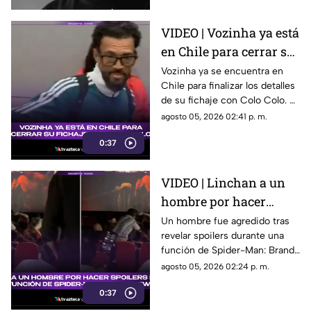
VIDEO | Vozinha ya está
en Chile para cerrar su
fichaje con Colo Colo
Vozinha ya se encuentra en
Chile para finalizar los detalles
de su fichaje con Colo Colo. El
momento fue captado en
agosto 05, 2026 02:41 p. m.
video.
0:37
VIDEO | Linchan a un
hombre por hacer
spoilers durante la
Un hombre fue agredido tras
revelar spoilers durante una
función de Spider-Man:
función de Spider-Man: Brand
Brand New Day
New Day. El momento quedó
agosto 05, 2026 02:24 p. m.
grabado en video.
0:37