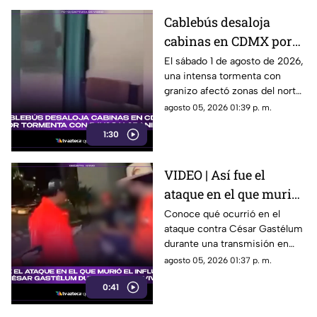
Cablebús desaloja
cabinas en CDMX por
tormenta con rayos y
El sábado 1 de agosto de 2026,
una intensa tormenta con
granizo
granizo afectó zonas del norte
y oriente de la ciudad de
agosto 05, 2026 01:39 p. m.
México. Aquí más detalles.
1:30
VIDEO | Así fue el
ataque en el que murió
el influencer César
Conoce qué ocurrió en el
ataque contra César Gastélum
Gastélum durante un
durante una transmisión en
en vivo
vivo y lo que se sabe del caso.
agosto 05, 2026 01:37 p. m.
0:41