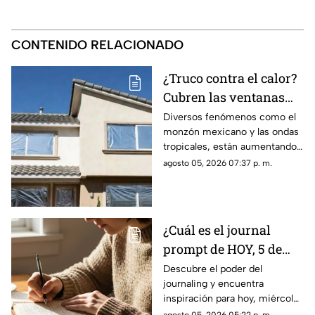
CONTENIDO RELACIONADO
¿Truco contra el calor?
Cubren las ventanas
con papel aluminio,
Diversos fenómenos como el
monzón mexicano y las ondas
esto explica la ciencia
tropicales, están aumentando
las temperaturas en todo el
agosto 05, 2026 07:37 p. m.
país. Te contamos si el papel
aluminio en las ventanas es un
truco eficaz para el calor.
¿Cuál es el journal
prompt de HOY, 5 de
agosto de 2026? Utiliza
Descubre el poder del
journaling y encuentra
este texto para escribir
inspiración para hoy, miércoles
en tu diario y
5 de agosto de 2026. Un