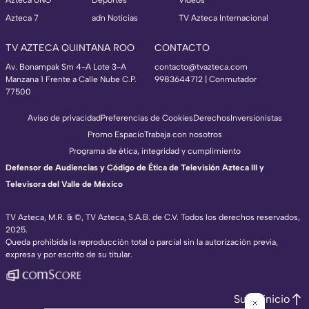
Azteca UNO
Deportes
Videos
Azteca 7
adn Noticias
TV Azteca Internacional
TV AZTECA QUINTANA ROO
CONTACTO
Av. Bonampak Sm 4-A Lote 3-A
contacto@tvazteca.com
Manzana 1 Frente a Calle Nube C.P.
9983644712 | Conmutador
77500
Aviso de privacidad
Preferencias de Cookies
Derechos
Inversionistas
Promo Espacio
Trabaja con nosotros
Programa de ética, integridad y cumplimiento
Defensor de Audiencias y Código de Ética de Televisión Azteca III y
Televisora del Valle de México
TV Azteca, M.R. & ©, TV Azteca, S.A.B. de C.V. Todos los derechos reservados,
2025.
Queda prohibida la reproducción total o parcial sin la autorización previa,
expresa y por escrito de su titular.
Subir inicio