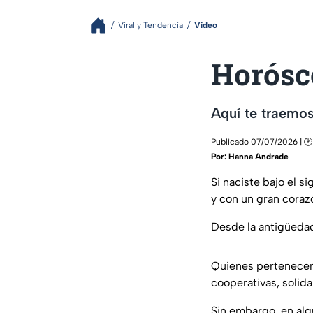
Viral y Tendencia
Video
Horósco
Aquí te traemos
Publicado 07/07/2026 | 🕑
Por:
Hanna Andrade
Si naciste bajo el s
y con un gran coraz
Desde la antigüedad
Quienes pertenecen 
cooperativas, solid
Sin embargo, en al