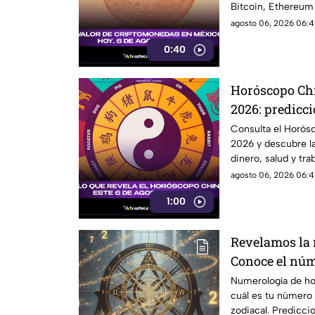
Bitcoin, Ethereum
agosto 06, 2026 06:4
0:40
Horóscopo Chi
2026: predicci
zodiaco chino
Consulta el Horós
2026 y descubre la
dinero, salud y trab
agosto 06, 2026 06:4
1:00
Revelamos la
Conoce el núme
jueves 6 de ag
Numerología de ho
cuál es tu número 
signo del zod
zodiacal. Prediccio