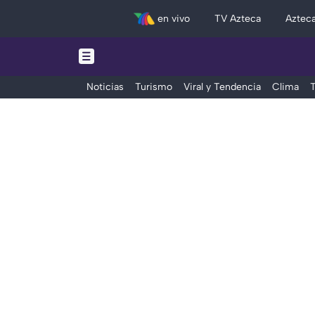
en vivo
TV Azteca
Aztec
Noticias
Turismo
Viral y Tendencia
Clima
T