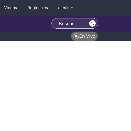
Regionales
Videos
a más +
En Vivo