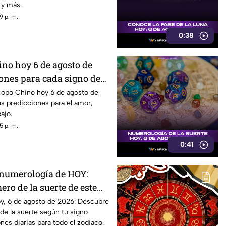
 y más.
9 p. m.
0:38
no hoy 6 de agosto de
ones para cada signo del
copo Chino hoy 6 de agosto de
s predicciones para el amor,
ajo.
5 p. m.
0:41
 numerología de HOY:
ro de la suerte de este
osto de 2026, para cada
y, 6 de agosto de 2026: Descubre
de la suerte según tu signo
iaco
nes diarias para todo el zodiaco.