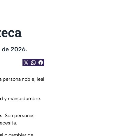
teca
o de 2026.
a persona noble, leal
idad y mansedumbre.
ás. Son personas
ecesita.
al o cambiar de