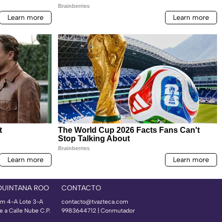
QUINTANA ROO
CONTACTO
m 4-A Lote 3-A
contacto@tvazteca.com
e a Calle Nube C.P.
9983644712 | Conmutador