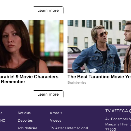
TV AZTECA 
ca
Noticias
a más +
Av. Bonampak S
UNO
Deportes
Videos
Manzana 1 Frent
adn Noticias
TV Azteca Internacional
77500