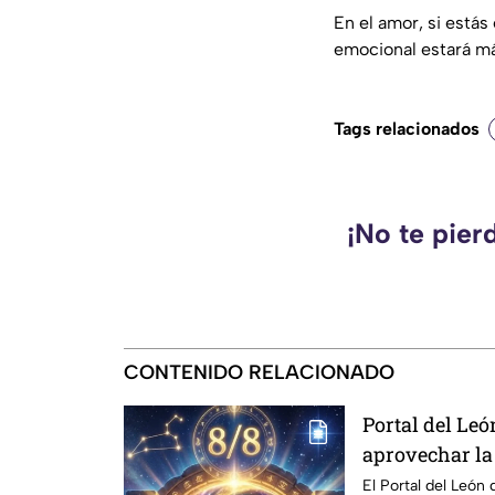
En el amor, si está
emocional estará m
Tags relacionados
¡No te pier
CONTENIDO RELACIONADO
Portal del Le
aprovechar la
poderosa del 
El Portal del León 