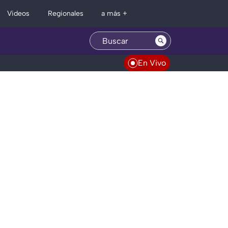
Regionales
Videos
a más +
En Vivo