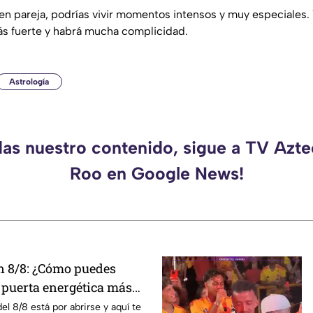
s en pareja, podrías vivir momentos intensos y muy especiales.
ás fuerte y habrá mucha complicidad.
Astrología
das nuestro contenido, sigue a TV Azt
Roo en Google News!
ón 8/8: ¿Cómo puedes
 puerta energética más
2026?
del 8/8 está por abrirse y aquí te