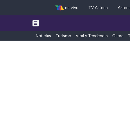
en vivo
TV Azteca
Aztec
Noticias
Turismo
Viral y Tendencia
Clima
T