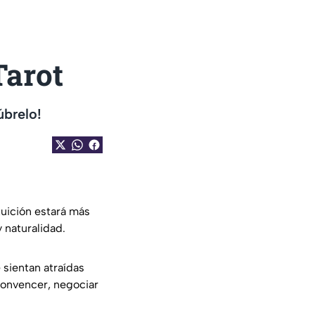
Tarot
úbrelo!
tuición estará más
 naturalidad.
 sientan atraídas
 convencer, negociar