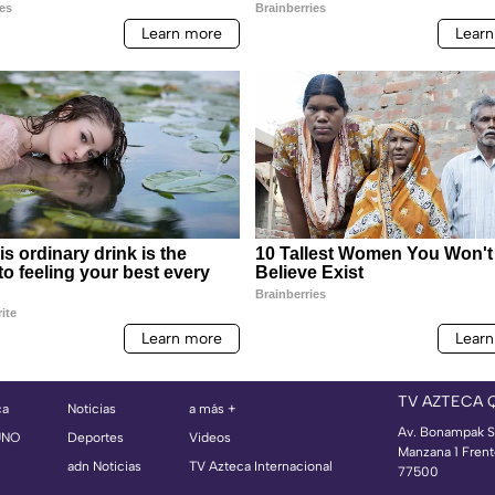
TV AZTECA 
ca
Noticias
a más +
Av. Bonampak S
UNO
Deportes
Videos
Manzana 1 Frent
adn Noticias
TV Azteca Internacional
77500