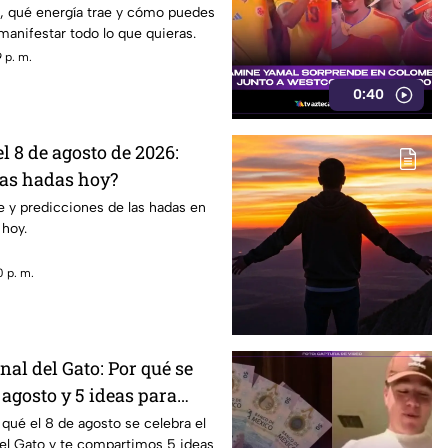
, qué energía trae y cómo puedes
manifestar todo lo que quieras.
 p. m.
0:40
 8 de agosto de 2026:
las hadas hoy?
 y predicciones de las hadas en
 hoy.
 p. m.
nal del Gato: Por qué se
e agosto y 5 ideas para
ichi
qué el 8 de agosto se celebra el
del Gato y te compartimos 5 ideas