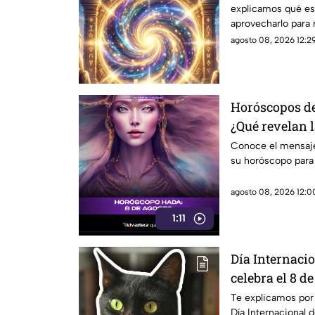
explicamos qué es
aprovecharlo para 
agosto 08, 2026 12:29
Horóscopos del
¿Qué revelan 
Conoce el mensaje
su horóscopo para
agosto 08, 2026 12:00
1:11
Día Internacio
celebra el 8 d
festejar a tu m
Te explicamos por 
Día Internacional 