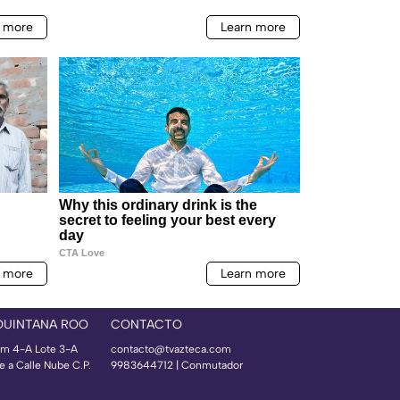
QUINTANA ROO
CONTACTO
m 4-A Lote 3-A
contacto@tvazteca.com
e a Calle Nube C.P.
9983644712 | Conmutador