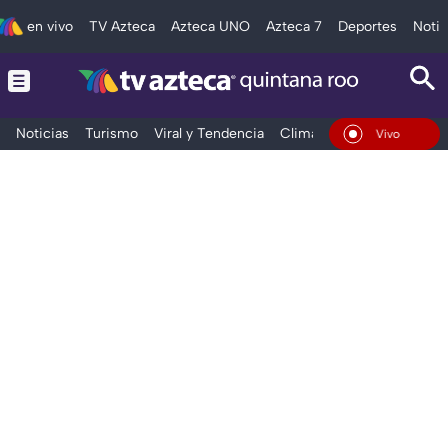
en vivo
TV Azteca
Azteca UNO
Azteca 7
Deportes
Notic
Noticias
Turismo
Viral y Tendencia
Clima
Tráfico
Deporte
En Vivo