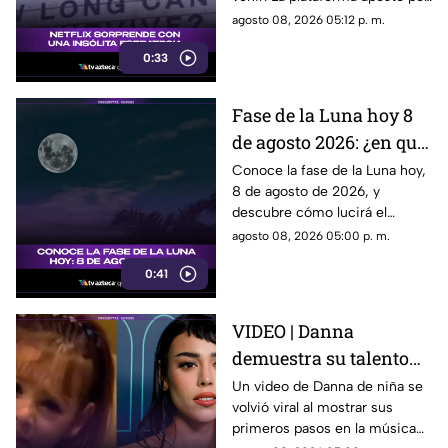
una estrategia tan inusual
agosto 08, 2026 05:12 p. m.
como impactante para
0:33
promocionar su nuevo thriller.
¿Qué hizo y por qué está
llamando tanto la atención?
Fase de la Luna hoy 8
Descubre todos los detalles.
de agosto 2026: ¿en qué
etapa lunar estará esta
Conoce la fase de la Luna hoy,
8 de agosto de 2026, y
noche?
descubre cómo lucirá el
satélite natural durante esta
agosto 08, 2026 05:00 p. m.
noche.
0:41
VIDEO | Danna
demuestra su talento
desde niña antes de su
Un video de Danna de niña se
volvió viral al mostrar sus
colaboración con
primeros pasos en la música
Belinda.