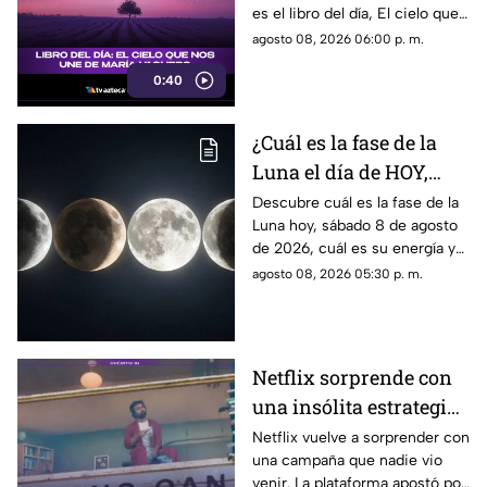
es el libro del día, El cielo que
nos une, de María Vaquero.
agosto 08, 2026 06:00 p. m.
0:40
¿Cuál es la fase de la
Luna el día de HOY,
sábado 8 de agosto de
Descubre cuál es la fase de la
Luna hoy, sábado 8 de agosto
2026? Así se verá el
de 2026, cuál es su energía y
astro durante la noche
cómo nos podría afectar.
agosto 08, 2026 05:30 p. m.
Conoce todas las fases
lunares.
Netflix sorprende con
una insólita estrategia
para promocionar su
Netflix vuelve a sorprender con
una campaña que nadie vio
nuevo thriller
venir. La plataforma apostó por