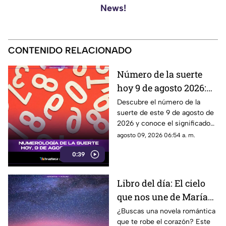
News!
CONTENIDO RELACIONADO
Número de la suerte
hoy 9 de agosto 2026:
descubre el mensaje de
Descubre el número de la
suerte de este 9 de agosto de
la numerología para ti
2026 y conoce el significado
que la numerología tiene para
agosto 09, 2026 06:54 a. m.
este día.
0:39
Libro del día: El cielo
que nos une de María
Vaquero
¿Buscas una novela romántica
que te robe el corazón? Este