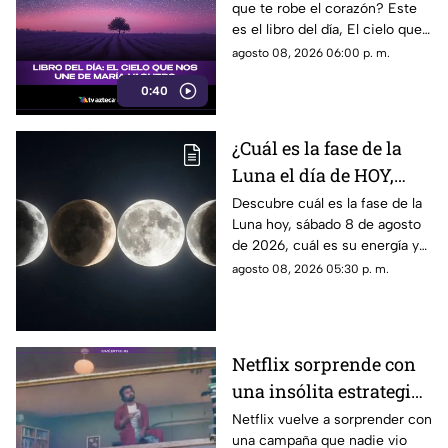
que te robe el corazón? Este
es el libro del día, El cielo que
nos une, de María Vaquero.
agosto 08, 2026 06:00 p. m.
0:40
¿Cuál es la fase de la
Luna el día de HOY,
sábado 8 de agosto de
Descubre cuál es la fase de la
Luna hoy, sábado 8 de agosto
2026? Así se verá el
de 2026, cuál es su energía y
astro durante la noche
cómo nos podría afectar.
agosto 08, 2026 05:30 p. m.
Conoce todas las fases
lunares.
Netflix sorprende con
una insólita estrategia
para promocionar su
Netflix vuelve a sorprender con
una campaña que nadie vio
nuevo thriller