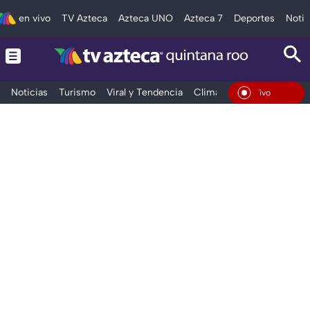
en vivo
TV Azteca
Azteca UNO
Azteca 7
Deportes
Notic
Noticias
Turismo
Viral y Tendencia
Clima
Tráfico
Deporte
En Vivo