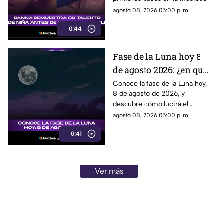
Belinda.
antes de su colaboración con
agosto 08, 2026 05:00 p. m.
Belinda.
0:44
Fase de la Luna hoy 8
de agosto 2026: ¿en qué
etapa lunar estará esta
Conoce la fase de la Luna hoy,
8 de agosto de 2026, y
noche?
descubre cómo lucirá el
satélite natural durante esta
agosto 08, 2026 05:00 p. m.
noche.
0:41
Ver más