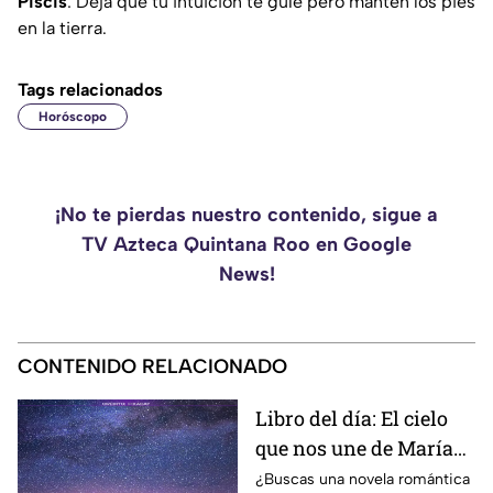
Piscis
: Deja que tu intuición te guíe pero mantén los pies
en la tierra.
Tags relacionados
Horóscopo
¡No te pierdas nuestro contenido, sigue a
TV Azteca Quintana Roo en Google
News!
CONTENIDO RELACIONADO
Libro del día: El cielo
que nos une de María
Vaquero
¿Buscas una novela romántica