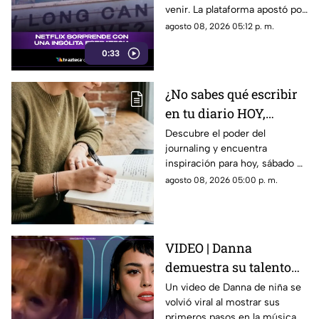
venir. La plataforma apostó por
una estrategia tan inusual
agosto 08, 2026 05:12 p. m.
como impactante para
0:33
promocionar su nuevo thriller.
¿Qué hizo y por qué está
llamando tanto la atención?
¿No sabes qué escribir
Descubre todos los detalles.
en tu diario HOY,
sábado 8 de junio de
Descubre el poder del
journaling y encuentra
2026? Usa este journal
inspiración para hoy, sábado 8
prompt
de junio de 2026. Un prompt
agosto 08, 2026 05:00 p. m.
para reflexionar, crear y
conectar contigo mismo.
VIDEO | Danna
demuestra su talento
desde niña antes de su
Un video de Danna de niña se
volvió viral al mostrar sus
colaboración con
primeros pasos en la música