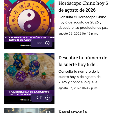
Horóscopo Chino hoy 6
de agosto de 2026:
predicciones para cada
Consulta el Horóscopo Chino
hoy 6 de agosto de 2026 y
signo del zodiaco chino
descubre las predicciones para
el amor, dinero, salud y trabajo.
agosto 06, 2026 06:45 p. m.
1:00
Descubre tu número de
la suerte hoy 6 de
agosto de 2026 según la
Consulta tu número de la
suerte hoy 6 de agosto de
numerología y su
2026 y conoce lo que la
significado
numerología revela para este
agosto 06, 2026 06:42 p. m.
día.
0:41
Revelamos la