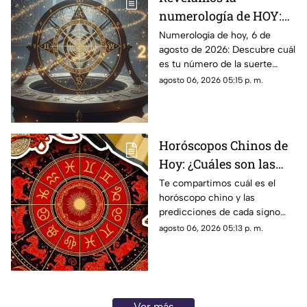
numerología de HOY:
Conoce el número de la
Numerología de hoy, 6 de
agosto de 2026: Descubre cuál
suerte de este jueves 6
es tu número de la suerte
de agosto de 2026, para
según tu signo zodiacal.
agosto 06, 2026 05:15 p. m.
cada signo del zodiaco
Predicciones diarias para todo
el zodiaco.
Horóscopos Chinos de
Hoy: ¿Cuáles son las
predicciones para este
Te compartimos cuál es el
horóscopo chino y las
jueves 6 de agosto de
predicciones de cada signo
2026?
para el día de hoy, jueves 6 de
agosto 06, 2026 05:13 p. m.
agosto de 2026. ¿Qué te
depara el destino?
Ver más