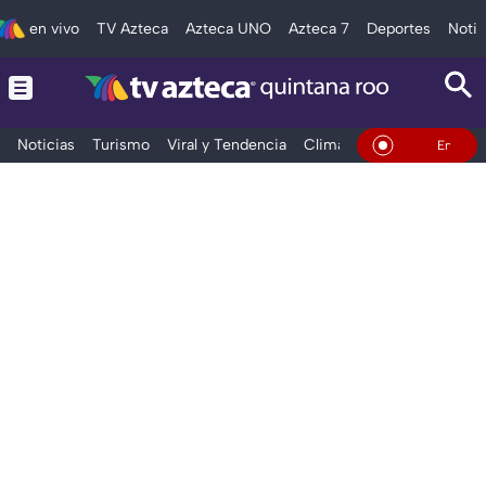
en vivo
TV Azteca
Azteca UNO
Azteca 7
Deportes
Notic
Noticias
Turismo
Viral y Tendencia
Clima
Tráfico
Deporte
En Vivo