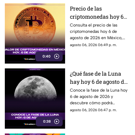
Precio de las
criptomonedas hoy 6
de agosto de 2026 en
Consulta el precio de las
criptomonedas hoy 6 de
México: Bitcoin,
agosto de 2026 en México,
Ethereum y más
con las cotizaciones de
agosto 06, 2026 06:49 p. m.
Bitcoin, Ethereum y más.
0:40
¿Qué fase de la Luna
hay hoy 6 de agosto de
2026? Descubre cómo
Conoce la fase de la Luna hoy
6 de agosto de 2026 y
se verá el satélite esta
descubre cómo podrá
noche
observarse el satélite natural
agosto 06, 2026 06:47 p. m.
durante la noche.
0:38