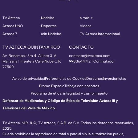
TV Azteca
Noticias
a más +
Azteca UNO
Deportes
Videos
Azteca 7
adn Noticias
TV Azteca Internacional
TV AZTECA QUINTANA ROO
CONTACTO
Av. Bonampak Sm 4-A Lote 3-A
contacto@tvazteca.com
Manzana 1 Frente a Calle Nube C.P.
9983644712 | Conmutador
77500
Aviso de privacidad
Preferencias de Cookies
Derechos
Inversionistas
Promo Espacio
Trabaja con nosotros
Programa de ética, integridad y cumplimiento
Defensor de Audiencias y Código de Ética de Televisión Azteca III y
Televisora del Valle de México
TV Azteca, M.R. & ©, TV Azteca, S.A.B. de C.V. Todos los derechos reservados,
2025.
Queda prohibida la reproducción total o parcial sin la autorización previa,