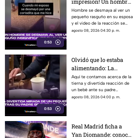
impresión! Un hombre
se desmaya al ver un
Hombre se desmaya al ver un
pequeño rasguño en su esposa
rasguño insignificante
y el video de la reacción se
en su esposa
vuelve viral en las redes
agosto 08, 2026 04:30 p. m.
sociales.
0:53
Olvidó que lo estaba
alimentando: La
divertida mirada de un
Aquí te contamos acerca de la
tierna y divertida reacción de
pequeño mientras su
un bebé ante su padre
padre se queda
distraído. Estos son todos los
agosto 08, 2026 04:00 p. m.
platicando
detalles al respecto.
0:53
Real Madrid ficha a
Yan Diomande: conoce