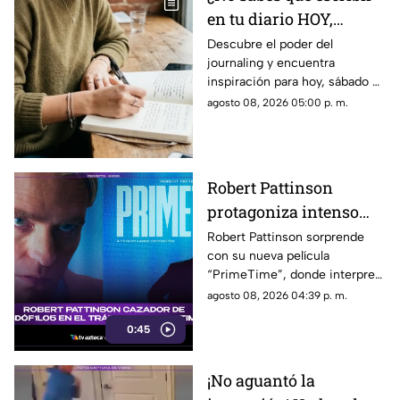
en tu diario HOY,
sábado 8 de junio de
Descubre el poder del
journaling y encuentra
2026? Usa este journal
inspiración para hoy, sábado 8
prompt
de junio de 2026. Un prompt
agosto 08, 2026 05:00 p. m.
para reflexionar, crear y
conectar contigo mismo.
Robert Pattinson
protagoniza intenso
thriller ‘PrimeTime’
Robert Pattinson sorprende
con su nueva película
con un nuevo papel
“PrimeTime”, donde interpreta
como cazador
a un personaje dedicado a
agosto 08, 2026 04:39 p. m.
perseguir criminales.
0:45
¡No aguantó la