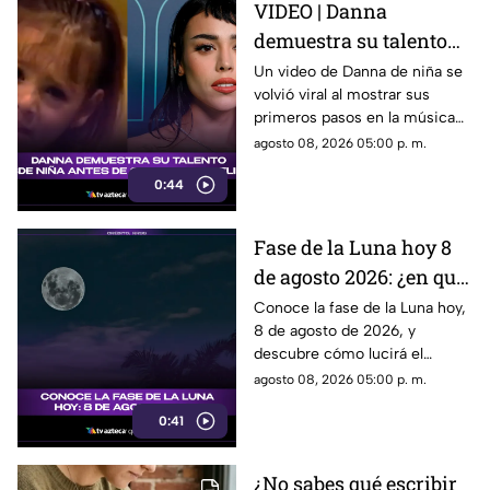
VIDEO | Danna
Descubre todos los detalles.
demuestra su talento
desde niña antes de su
Un video de Danna de niña se
volvió viral al mostrar sus
colaboración con
primeros pasos en la música
Belinda.
antes de su colaboración con
agosto 08, 2026 05:00 p. m.
Belinda.
0:44
Fase de la Luna hoy 8
de agosto 2026: ¿en qué
etapa lunar estará esta
Conoce la fase de la Luna hoy,
8 de agosto de 2026, y
noche?
descubre cómo lucirá el
satélite natural durante esta
agosto 08, 2026 05:00 p. m.
noche.
0:41
¿No sabes qué escribir