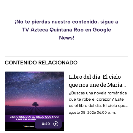
¡No te pierdas nuestro contenido, sigue a
TV Azteca Quintana Roo en Google
News!
CONTENIDO RELACIONADO
Libro del día: El cielo
que nos une de María
Vaquero
¿Buscas una novela romántica
que te robe el corazón? Este
es el libro del día, El cielo que
nos une, de María Vaquero.
agosto 08, 2026 06:00 p. m.
0:40