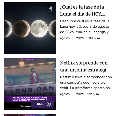
¿Cuál es la fase de la
Luna el día de HOY,
sábado 8 de agosto de
Descubre cuál es la fase de la
Luna hoy, sábado 8 de agosto
2026? Así se verá el
de 2026, cuál es su energía y
astro durante la noche
cómo nos podría afectar.
agosto 08, 2026 05:30 p. m.
Conoce todas las fases
lunares.
Netflix sorprende con
una insólita estrategia
para promocionar su
Netflix vuelve a sorprender con
una campaña que nadie vio
nuevo thriller
venir. La plataforma apostó por
una estrategia tan inusual
agosto 08, 2026 05:12 p. m.
como impactante para
0:33
promocionar su nuevo thriller.
¿Qué hizo y por qué está
llamando tanto la atención?