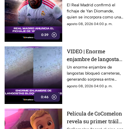
al nuevo refuerzo que
El Real Madrid confirmó el
fichaje de Yan Diomande,
llega al club español
quien se incorpora como una
de las nuevas apuestas del
agosto 08, 2026 04:00 p. m.
equipo merengue.
0:39
VIDEO | Enorme
enjambre de langostas
bloquea carreteras
Un enorme enjambre de
langostas bloqueó carreteras,
generando sorpresa entre
conductores y usuarios que
agosto 08, 2026 04:00 p. m.
compartieron las imágenes.
0:46
Película de CoComelon
revela su primer tráiler