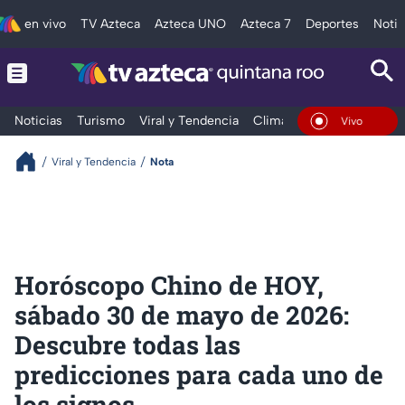
en vivo
TV Azteca
Azteca UNO
Azteca 7
Deportes
Notic
Noticias
Turismo
Viral y Tendencia
Clima
Tráfico
Deporte
En Vivo
Viral y Tendencia
Nota
Horóscopo Chino de HOY,
sábado 30 de mayo de 2026:
Descubre todas las
predicciones para cada uno de
los signos