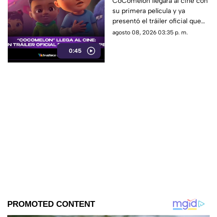
oficial y emociona a sus
CoComelon llegará al cine con
su primera película y ya
pequeños fans
presentó el tráiler oficial que
sorprendió a sus seguidores.
agosto 08, 2026 03:35 p. m.
0:45