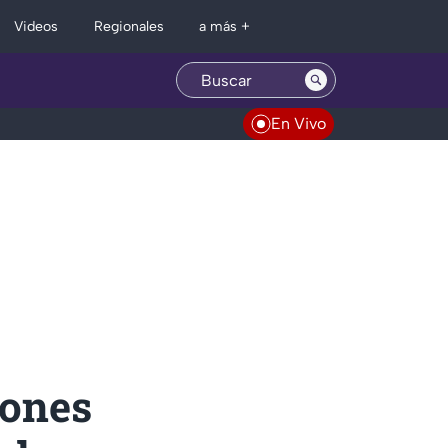
Regionales
Videos
a más +
En Vivo
iones