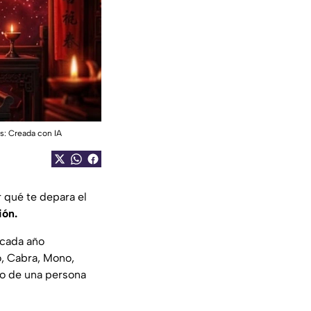
s: Creada con IA
 qué te depara el
ión.
 cada año
o, Cabra, Mono,
to de una persona