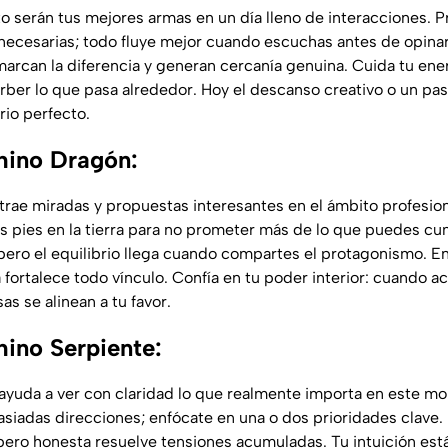
to serán tus mejores armas en un día lleno de interacciones. Pr
nnecesarias; todo fluye mejor cuando escuchas antes de opinar
arcan la diferencia y generan cercanía genuina. Cuida tu ene
rber lo que pasa alrededor. Hoy el descanso creativo o un pas
rio perfecto.
hino Dragón:
trae miradas y propuestas interesantes en el ámbito profesiona
 pies en la tierra para no prometer más de lo que puedes cum
, pero el equilibrio llega cuando compartes el protagonismo. En
fortalece todo vínculo. Confía en tu poder interior: cuando a
as se alinean a tu favor.
ino Serpiente:
 ayuda a ver con claridad lo que realmente importa en este m
siadas direcciones; enfócate en una o dos prioridades clave. E
pero honesta resuelve tensiones acumuladas. Tu intuición es