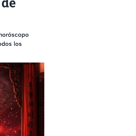
 de
 horóscopo
odos los