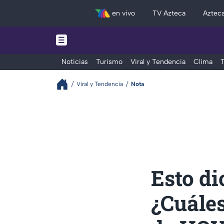
en vivo
TV Azteca
Aztec
Noticias
Turismo
Viral y Tendencia
Clima
T
Viral y Tendencia
Nota
Esto di
¿Cuáles