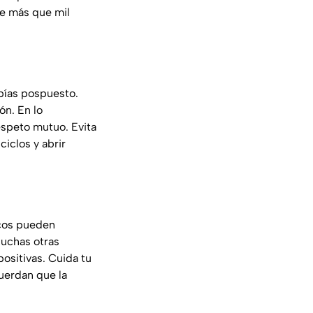
le más que mil
bías pospuesto.
ón. En lo
espeto mutuo. Evita
iclos y abrir
scos pueden
cuchas otras
ositivas. Cuida tu
uerdan que la