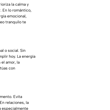
ioriza la calma y
. En lo romántico,
rgía emocional,
eo tranquilo te
l o social. Sin
plir hoy. La energía
 el amor, la
ctúas con
omento. Evita
n relaciones, la
tá especialmente