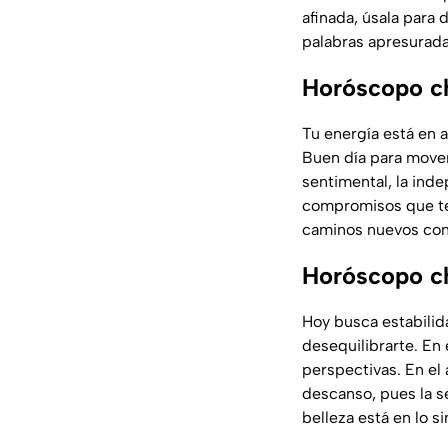
afinada, úsala para 
palabras apresurada
Horóscopo ch
Tu energía está en 
Buen día para mover
sentimental, la ind
compromisos que te 
caminos nuevos con
Horóscopo c
Hoy busca estabili
desequilibrarte. En 
perspectivas. En el
descanso, pues la s
belleza está en lo s