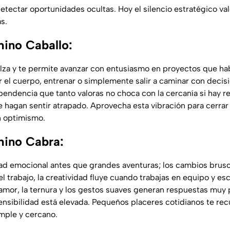
detectar oportunidades ocultas. Hoy el silencio estratégico va
s.
ino Caballo:
alza y te permite avanzar con entusiasmo en proyectos que ha
 el cuerpo, entrenar o simplemente salir a caminar con decisi
ependencia que tanto valoras no choca con la cercanía si hay r
hagan sentir atrapado. Aprovecha esta vibración para cerrar c
 optimismo.
hino Cabra:
dad emocional antes que grandes aventuras; los cambios bru
el trabajo, la creatividad fluye cuando trabajas en equipo y es
 amor, la ternura y los gestos suaves generan respuestas muy p
ensibilidad está elevada. Pequeños placeres cotidianos te rec
imple y cercano.