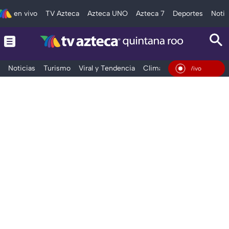
en vivo
TV Azteca
Azteca UNO
Azteca 7
Deportes
Notic
Noticias
Turismo
Viral y Tendencia
Clima
Tráfico
Deporte
En Vivo