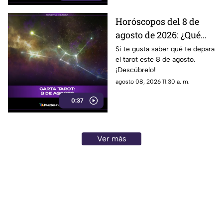
Horóscopos del 8 de
agosto de 2026: ¿Qué
revelan las cartas del
Si te gusta saber qué te depara
el tarot este 8 de agosto.
tarot?
¡Descúbrelo!
agosto 08, 2026 11:30 a. m.
0:37
Ver más