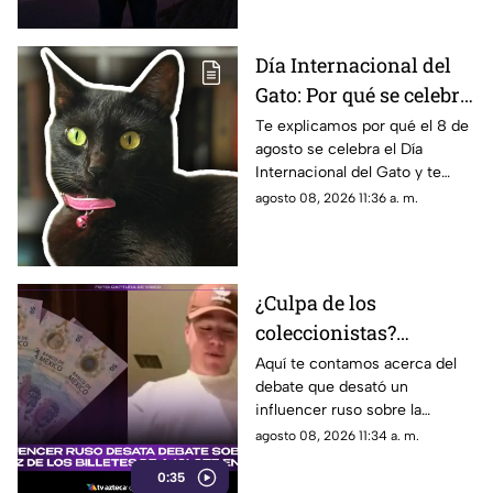
queridos.
Día Internacional del
Gato: Por qué se celebra
el 8 de agosto y 5 ideas
Te explicamos por qué el 8 de
agosto se celebra el Día
para festejar a tu michi
Internacional del Gato y te
compartimos 5 ideas para
agosto 08, 2026 11:36 a. m.
festejar a tu michi. Aquí los
detalles.
¿Culpa de los
coleccionistas?
Influencer ruso desata
Aquí te contamos acerca del
debate que desató un
debate sobre la escasez
influencer ruso sobre la
de los billetes de ajolote
escasez de los nuevos billetes
agosto 08, 2026 11:34 a. m.
en México
de ajolote. Estos son los
0:35
detalles.