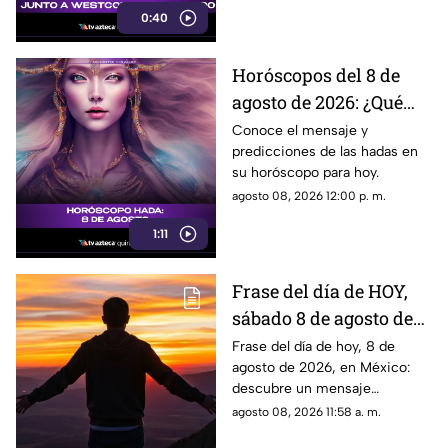
0:40
Horóscopos del 8 de
agosto de 2026: ¿Qué
revelan las hadas hoy?
Conoce el mensaje y
predicciones de las hadas en
su horóscopo para hoy.
agosto 08, 2026 12:00 p. m.
1:11
Frase del día de HOY,
sábado 8 de agosto de
2026: Mensajes para
Frase del día de hoy, 8 de
agosto de 2026, en México:
reflexionar y compartir
descubre un mensaje
inspirador para reflexionar y
agosto 08, 2026 11:58 a. m.
compartir con tus seres