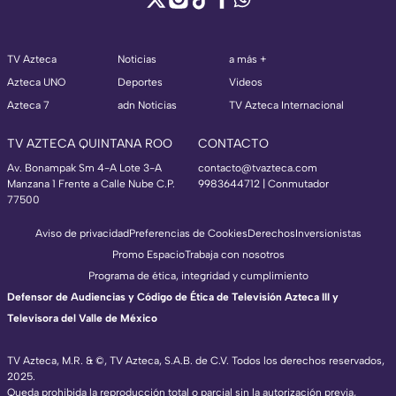
TV Azteca
Noticias
a más +
Azteca UNO
Deportes
Videos
Azteca 7
adn Noticias
TV Azteca Internacional
TV AZTECA QUINTANA ROO
CONTACTO
Av. Bonampak Sm 4-A Lote 3-A
contacto@tvazteca.com
Manzana 1 Frente a Calle Nube C.P.
9983644712 | Conmutador
77500
Aviso de privacidad
Preferencias de Cookies
Derechos
Inversionistas
Promo Espacio
Trabaja con nosotros
Programa de ética, integridad y cumplimiento
Defensor de Audiencias y Código de Ética de Televisión Azteca III y
Televisora del Valle de México
TV Azteca, M.R. & ©, TV Azteca, S.A.B. de C.V. Todos los derechos reservados,
2025.
Queda prohibida la reproducción total o parcial sin la autorización previa,