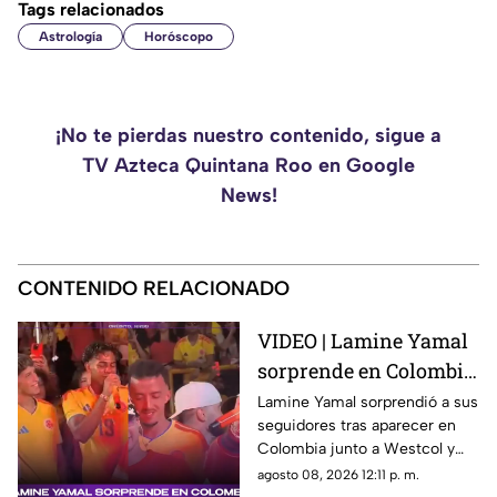
Tags relacionados
Astrología
Horóscopo
¡No te pierdas nuestro contenido, sigue a
TV Azteca Quintana Roo en Google
News!
CONTENIDO RELACIONADO
VIDEO | Lamine Yamal
sorprende en Colombia
junto a Westcol y Ryan
Lamine Yamal sorprendió a sus
seguidores tras aparecer en
Castro
Colombia junto a Westcol y
Ryan Castro en un momento
agosto 08, 2026 12:11 p. m.
que se volvió viral.