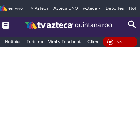
en vivo
TV Azteca
Azteca UNO
Azteca 7
Deportes
Notic
Noticias
Turismo
Viral y Tendencia
Clima
Tráfico
Deporte
En Vivo