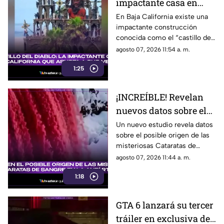
impactante casa en
Baja California que
En Baja California existe una
impactante construcción
asusta a sus vecinos
conocida como el “castillo del
diablo” y aquí te compartimos
agosto 07, 2026 11:54 a. m.
todos los detalles.
1:25
¡INCREÍBLE! Revelan
nuevos datos sobre el
posible origen de las
Un nuevo estudio revela datos
sobre el posible origen de las
misteriosas Cataratas
misteriosas Cataratas de
de Sangre en la
Sangre en la Antártida. Aquí
agosto 07, 2026 11:44 a. m.
Antártida
todos los detalles.
1:18
GTA 6 lanzará su tercer
tráiler en exclusiva de