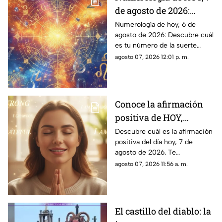
de agosto de 2026:
¿Cuál es el número de
Numerología de hoy, 6 de
agosto de 2026: Descubre cuál
la suerte de este
es tu número de la suerte
viernes para cada
según tu signo zodiacal.
agosto 07, 2026 12:01 p. m.
signo del zodiaco?
Predicciones diarias para todo
el zodiaco.
Conoce la afirmación
positiva de HOY,
viernes 7 de agosto de
Descubre cuál es la afirmación
positiva del día hoy, 7 de
2026: Repite estas
agosto de 2026. Te
palabras y llena tu día
compartimos un mensaje
agosto 07, 2026 11:56 a. m.
de energía
motivador para empezar con
energía y atraer abundancia.
El castillo del diablo: la