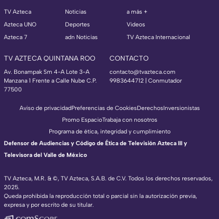
TV Azteca
Noticias
a más +
Azteca UNO
Deportes
Videos
Azteca 7
adn Noticias
TV Azteca Internacional
TV AZTECA QUINTANA ROO
CONTACTO
Av. Bonampak Sm 4-A Lote 3-A
contacto@tvazteca.com
Manzana 1 Frente a Calle Nube C.P.
9983644712 | Conmutador
77500
Aviso de privacidad
Preferencias de Cookies
Derechos
Inversionistas
Promo Espacio
Trabaja con nosotros
Programa de ética, integridad y cumplimiento
Defensor de Audiencias y Código de Ética de Televisión Azteca III y
Televisora del Valle de México
TV Azteca, M.R. & ©, TV Azteca, S.A.B. de C.V. Todos los derechos reservados,
2025.
Queda prohibida la reproducción total o parcial sin la autorización previa,
expresa y por escrito de su titular.