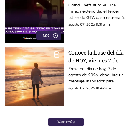
6 horas en Netflix:
Grand Theft Auto VI: Una
mirada extendida, el tercer
¿Cuándo será el estreno
tráiler de GTA 6, se estrenará
del avance del Grand
en Netflix y aquí te
agosto 07, 2026 11:31 a. m.
Theft Auto VI?
compartimos todos los
1:09
detalles al respecto.
Conoce la frase del día
de HOY, viernes 7 de
agosto de 2026, y
Frase del día de hoy, 7 de
agosto de 2026, descubre un
llénate de inspiración
mensaje inspirador para
con estas palabras
reflexionar y compartir con tus
agosto 07, 2026 10:42 a. m.
seres queridos. Aquí todos los
detalles.
Ver más