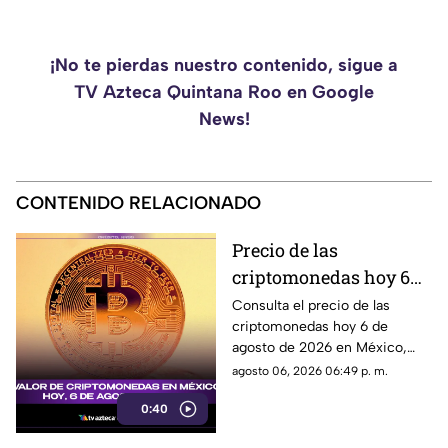
¡No te pierdas nuestro contenido, sigue a
TV Azteca Quintana Roo en Google
News!
CONTENIDO RELACIONADO
Precio de las
criptomonedas hoy 6
de agosto de 2026 en
Consulta el precio de las
criptomonedas hoy 6 de
México: Bitcoin,
agosto de 2026 en México,
Ethereum y más
con las cotizaciones de
agosto 06, 2026 06:49 p. m.
Bitcoin, Ethereum y más.
0:40