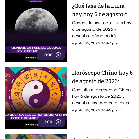
¿Qué fase de la Luna
hay hoy 6 de agosto de
2026? Descubre cómo
Conoce la fase de la Luna hoy
6 de agosto de 2026 y
se verá el satélite esta
descubre cómo podrá
noche
observarse el satélite natural
agosto 06, 2026 06:47 p. m.
durante la noche.
0:38
Horóscopo Chino hoy 6
de agosto de 2026:
predicciones para cada
Consulta el Horóscopo Chino
hoy 6 de agosto de 2026 y
signo del zodiaco chino
descubre las predicciones para
el amor, dinero, salud y trabajo.
agosto 06, 2026 06:45 p. m.
1:00