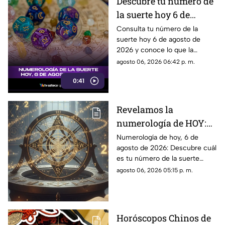
Descubre tu número de
la suerte hoy 6 de
agosto de 2026 según la
Consulta tu número de la
suerte hoy 6 de agosto de
numerología y su
2026 y conoce lo que la
significado
numerología revela para este
agosto 06, 2026 06:42 p. m.
día.
0:41
Revelamos la
numerología de HOY:
Conoce el número de la
Numerología de hoy, 6 de
agosto de 2026: Descubre cuál
suerte de este jueves 6
es tu número de la suerte
de agosto de 2026, para
según tu signo zodiacal.
agosto 06, 2026 05:15 p. m.
cada signo del zodiaco
Predicciones diarias para todo
el zodiaco.
Horóscopos Chinos de