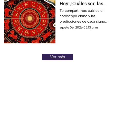
Hoy: ¿Cuáles son las
predicciones para este
Te compartimos cuál es el
horóscopo chino y las
jueves 6 de agosto de
predicciones de cada signo
2026?
para el día de hoy, jueves 6 de
agosto 06, 2026 05:13 p. m.
agosto de 2026. ¿Qué te
depara el destino?
Ver más