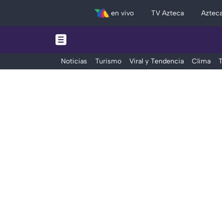
en vivo
TV Azteca
Aztec
Noticias
Turismo
Viral y Tendencia
Clima
T