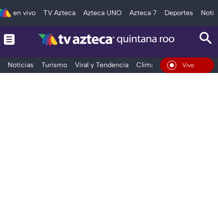
en vivo
TV Azteca
Azteca UNO
Azteca 7
Deportes
Notic
Noticias
Turismo
Viral y Tendencia
Clima
Tráfico
Deporte
En Vivo