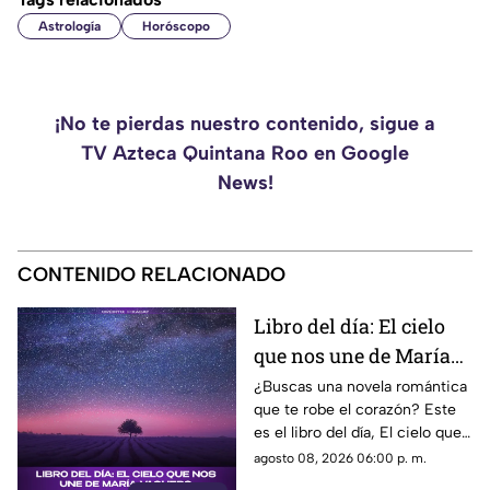
Astrología
Horóscopo
¡No te pierdas nuestro contenido, sigue a
TV Azteca Quintana Roo en Google
News!
CONTENIDO RELACIONADO
Libro del día: El cielo
que nos une de María
Vaquero
¿Buscas una novela romántica
que te robe el corazón? Este
es el libro del día, El cielo que
nos une, de María Vaquero.
agosto 08, 2026 06:00 p. m.