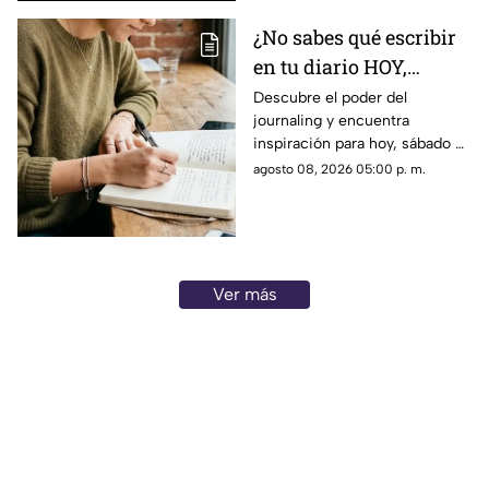
¿No sabes qué escribir
en tu diario HOY,
sábado 8 de junio de
Descubre el poder del
journaling y encuentra
2026? Usa este journal
inspiración para hoy, sábado 8
prompt
de junio de 2026. Un prompt
agosto 08, 2026 05:00 p. m.
para reflexionar, crear y
conectar contigo mismo.
Ver más