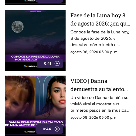
¿Qué hizo y por qué está
llamando tanto la atención?
Fase de la Luna hoy 8
Descubre todos los detalles.
de agosto 2026: ¿en qué
etapa lunar estará esta
Conoce la fase de la Luna hoy,
8 de agosto de 2026, y
noche?
descubre cómo lucirá el
satélite natural durante esta
agosto 08, 2026 05:00 p. m.
noche.
0:41
VIDEO | Danna
demuestra su talento
desde niña antes de su
Un video de Danna de niña se
volvió viral al mostrar sus
colaboración con
primeros pasos en la música
Belinda.
antes de su colaboración con
agosto 08, 2026 05:00 p. m.
Belinda.
0:44