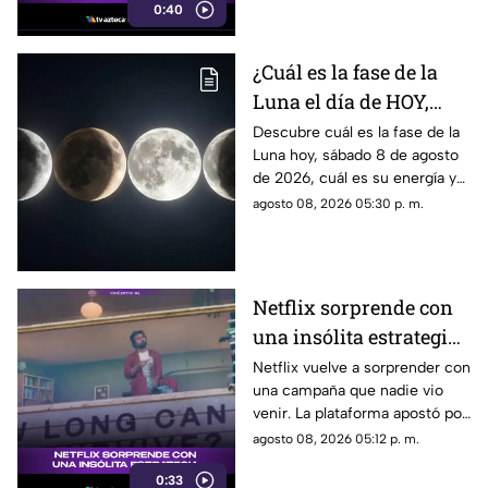
0:40
¿Cuál es la fase de la
Luna el día de HOY,
sábado 8 de agosto de
Descubre cuál es la fase de la
Luna hoy, sábado 8 de agosto
2026? Así se verá el
de 2026, cuál es su energía y
astro durante la noche
cómo nos podría afectar.
agosto 08, 2026 05:30 p. m.
Conoce todas las fases
lunares.
Netflix sorprende con
una insólita estrategia
para promocionar su
Netflix vuelve a sorprender con
una campaña que nadie vio
nuevo thriller
venir. La plataforma apostó por
una estrategia tan inusual
agosto 08, 2026 05:12 p. m.
como impactante para
0:33
promocionar su nuevo thriller.