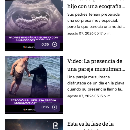
hijo con una ecografía
falsa y su reacción se
Sus padres tenían preparada
una sorpresa muy especial,
vuelve inolvidable
pero lo que parecía una noticia
increíble terminó siendo una
agosto 07, 2026 05:17 p. m.
broma que nadie esperaba. La
0:35
reacción de su hijo asi quedó
grabada.
Video: La presencia de
una pareja musulmana
en la playa provoca
Una pareja musulmana
disfrutaba de un día en la playa
reacciones
cuando su presencia llamó la
atención de los presentes.
agosto 07, 2026 05:15 p. m.
Este fue el momento que
0:35
desató diversas reacciones
entre quienes se encontraban
en el lugar.
Esta es la fase de la