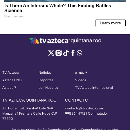
TV Azteca
Noticias
a más +
Azteca UNO
Deportes
Videos
Azteca 7
adn Noticias
TV Azteca Internacional
TV AZTECA QUINTANA ROO
CONTACTO
Av. Bonampak Sm 4-A Lote 3-A
contacto@tvazteca.com
Manzana 1 Frente a Calle Nube C.P.
9983644712 | Conmutador
77500
Aviso de privacidad
Preferencias de Cookies
Derechos
Inversionistas