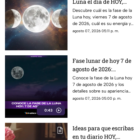
Luna el día de HOY,
viernes 7 de agosto de
Descubre cuál es la fase de la
Luna hoy, viernes 7 de agosto
2026: ¿Cómo se verá el
de 2026, cuál es su energía y
astro durante la noche?
cómo nos podría afectar.
agosto 07, 2026 05:11 p. m.
Conoce todas las fases
lunares.
Fase lunar de hoy 7 de
agosto de 2026:
descubre cómo luce la
Conoce la fase de la Luna hoy
7 de agosto de 2026 y los
Luna y su significado
detalles sobre su apariencia
durante esta jornada.
agosto 07, 2026 05:00 p. m.
0:43
Ideas para que escribas
en tu diario HOY,