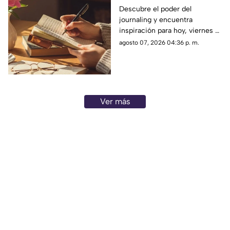
viernes 7 de junio de
Descubre el poder del
journaling y encuentra
2026: Usa este journal
inspiración para hoy, viernes 7
prompt y termina tu
de junio de 2026. Un prompt
agosto 07, 2026 04:36 p. m.
día lleno de gratitud
para reflexionar, crear y
conectar contigo mismo.
Ver más