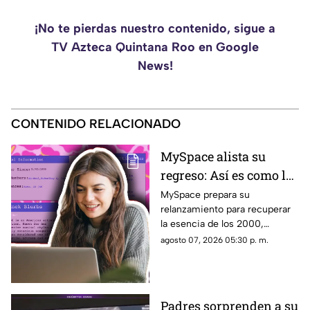
¡No te pierdas nuestro contenido, sigue a
TV Azteca Quintana Roo en Google
News!
CONTENIDO RELACIONADO
MySpace alista su
regreso: Así es como la
icónica red social
MySpace prepara su
relanzamiento para recuperar
busca volver y revivir
la esencia de los 2000,
la esencia de los años
conectando a músicos y
agosto 07, 2026 05:30 p. m.
2000
creadores con sus fans. Aquí
los detalles de la red social.
Padres sorprenden a su